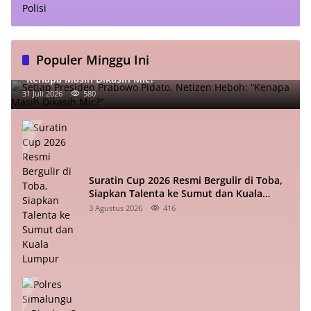
Populer Minggu Ini
Setiap Presiden Prabowo Pidato, Netizen Heboh:
“Kenapa Masih Dikasih Mic?”
31 Juli 2026
580
Suratin Cup 2026 Resmi Bergulir di Toba,
Siapkan Talenta ke Sumut dan Kuala
Lumpur
3 Agustus 2026
416