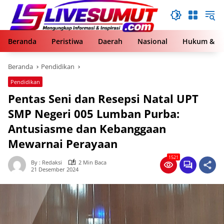
Langsung
ke
konten
Beranda
Peristiwa
Daerah
Nasional
Hukum & Kr
Beranda
Pendidikan
Pendidikan
Pentas Seni dan Resepsi Natal UPT
SMP Negeri 005 Lumban Purba:
Antusiasme dan Kebanggaan
Mewarnai Perayaan
1521
By : Redaksi
2 Min Baca
21 Desember 2024