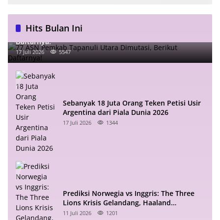
Hits Bulan Ini
77 ASN Pemkab Tapanuli Utara Dimutasi, Berikut
Daftarnya!
17 Juli 2026
5547
Sebanyak 18 Juta Orang Teken Petisi Usir
Argentina dari Piala Dunia 2026
17 Juli 2026
1344
Prediksi Norwegia vs Inggris: The Three
Lions Krisis Gelandang, Haaland
Mengintai
11 Juli 2026
1201