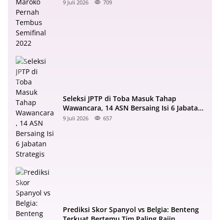
Semifinal 2022
9 Juli 2026
709
Seleksi JPTP di Toba Masuk Tahap
Wawancara, 14 ASN Bersaing Isi 6 Jabatan
Strategis
9 Juli 2026
657
Prediksi Skor Spanyol vs Belgia: Benteng
Terkuat Bertemu Tim Paling Rajin