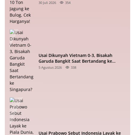
Harganya!
30 Juli 2026
354
Usai Dikunyah Vietnam 0-3, Bisakah
Garuda Bangkit Saat Bertandang ke
Singapura?
5 Agustus 2026
338
Usai Prabowo Sebut Indonesia Layak ke