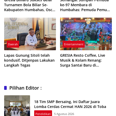
Turnamen Bola Biliar Se-
ke-97 Membara di
Kabupaten Humbahas, Oscar
Humbahas: Pemuda Pemudi
Munthe Raih Gelar Juara
Bergerak, Indonesia Bersatu!
Daerah
Entertainment
Lapas Gunung Sitoli telah
GRESIA Resto Coffee, Live
kondusif, Ditjenpas Lakukan
Musik & Kolam Renang:
Langkah Tegas
Surga Santai Baru di
Humbahas
Pilihan Editor :
18 Tim SMP Bersaing, Ini Daftar Juara
Lomba Cerdas Cermat HAN 2026 di Toba
Pendidikan
5 Agustus 2026