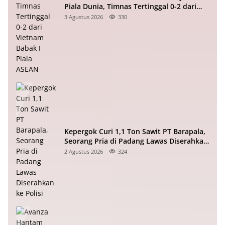
Piala Dunia, Timnas Tertinggal 0-2 dari
Vietnam Babak I Piala ASEAN
3 Agustus 2026
330
Kepergok Curi 1,1 Ton Sawit PT Barapala,
Seorang Pria di Padang Lawas Diserahkan
ke Polisi
2 Agustus 2026
324