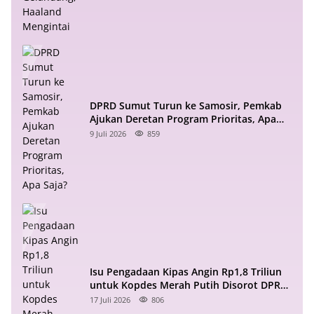
DPRD Sumut Turun ke Samosir, Pemkab
Ajukan Deretan Program Prioritas, Apa
Saja?
9 Juli 2026
859
Isu Pengadaan Kipas Angin Rp1,8 Triliun
untuk Kopdes Merah Putih Disorot DPR
RI
17 Juli 2026
806