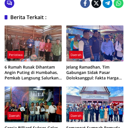
Berita Terkait :
Peristiwa
Daerah
6 Rumah Rusak Dihantam
Jelang Ramadhan, Tim
Angin Puting di Humbahas,
Gabungan Sidak Pasar
Pemkab Langsung Salurkan
Doloksanggul: Fakta Harga
Bantuan
dan Mutu Pangan Terungkap
Daerah
Daerah
Gresia Billiard Sukses Gelar
Semangat Sumpah Pemuda