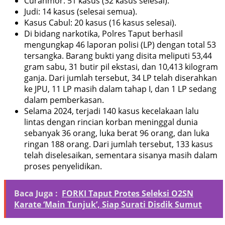
Curanmor: 51 kasus (32 kasus selesai).
Judi: 14 kasus (selesai semua).
Kasus Cabul: 20 kasus (16 kasus selesai).
Di bidang narkotika, Polres Taput berhasil
mengungkap 46 laporan polisi (LP) dengan total 53
tersangka. Barang bukti yang disita meliputi 53,44
gram sabu, 31 butir pil ekstasi, dan 10,413 kilogram
ganja. Dari jumlah tersebut, 34 LP telah diserahkan
ke JPU, 11 LP masih dalam tahap I, dan 1 LP sedang
dalam pemberkasan.
Selama 2024, terjadi 140 kasus kecelakaan lalu
lintas dengan rincian korban meninggal dunia
sebanyak 36 orang, luka berat 96 orang, dan luka
ringan 188 orang. Dari jumlah tersebut, 133 kasus
telah diselesaikan, sementara sisanya masih dalam
proses penyelidikan.
Baca Juga :
FORKI Taput Protes Seleksi O2SN
Karate ‘Main Tunjuk’, Siap Surati Disdik Sumut