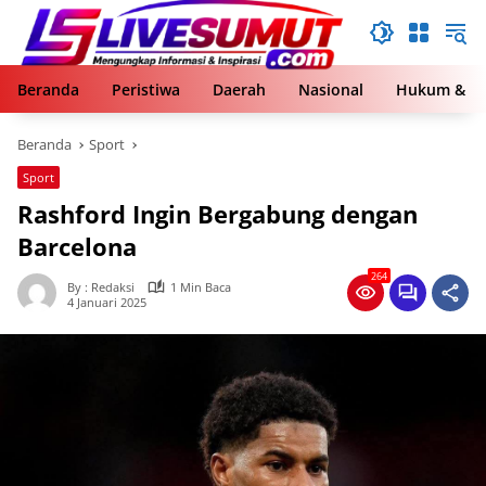
Langsung
ke
konten
Beranda
Peristiwa
Daerah
Nasional
Hukum & Kr
Beranda
Sport
Sport
Rashford Ingin Bergabung dengan
Barcelona
264
By : Redaksi
1 Min Baca
4 Januari 2025