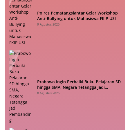
Polres Pematangsiantar Gelar Workshop
Anti-Bullying untuk Mahasiswa FKIP USI
9 Agustus 2026
Prabowo Ingin Perbaiki Buku Pelajaran SD
hingga SMA, Negara Tetangga Jadi
Pembanding
8 Agustus 2026