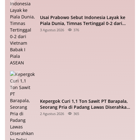
Usai Prabowo Sebut Indonesia Layak ke
Piala Dunia, Timnas Tertinggal 0-2 dari
Vietnam Babak I Piala ASEAN
3 Agustus 2026
376
Kepergok Curi 1,1 Ton Sawit PT Barapala,
Seorang Pria di Padang Lawas Diserahkan
ke Polisi
2 Agustus 2026
365