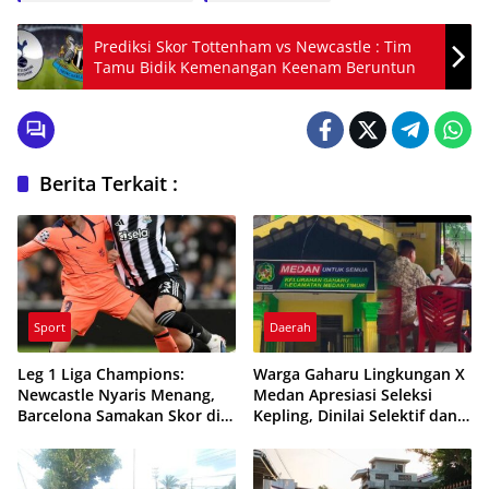
Prediksi Skor Tottenham vs Newcastle : Tim
Tamu Bidik Kemenangan Keenam Beruntun
Berita Terkait :
Sport
Daerah
Leg 1 Liga Champions:
Warga Gaharu Lingkungan X
Newcastle Nyaris Menang,
Medan Apresiasi Seleksi
Barcelona Samakan Skor di
Kepling, Dinilai Selektif dan
Detik Terakhir
Transparan