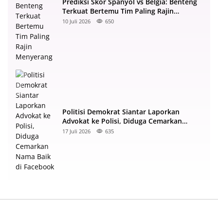
Prediksi Skor Spanyol vs Belgia: Benteng
Terkuat Bertemu Tim Paling Rajin
Menyerang
10 Juli 2026
650
Politisi Demokrat Siantar Laporkan
Advokat ke Polisi, Diduga Cemarkan
Nama Baik di Facebook
17 Juli 2026
635