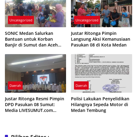
Uncategorized
Uncategorized
SONIC Medan Salurkan
Justar Ritonga Pimpin
Bantuan untuk Korban
Langsung Aksi Kemanusiaan
Banjir di Sumut dan Aceh
Pasukan 08 di Kota Medan
dalam Rangka Anniversary
ke-5
Daerah
Daerah
Justar Ritonga Resmi Pimpin
Polisi Lakukan Penyelidikan
DPD Pasukan 08 Sumut:
Hilangnya Sepeda Motor di
Media LIVESUMUT.com
Medan Tembung
Berikan Ucapan Selamat
Pilihan Editor :