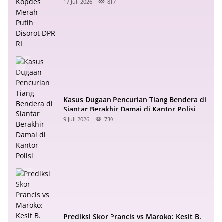
RI
17 Juli 2026
817
Kasus Dugaan Pencurian Tiang Bendera di
Siantar Berakhir Damai di Kantor Polisi
9 Juli 2026
730
Prediksi Skor Prancis vs Maroko: Kesit B.