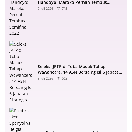
Handoyo: Maroko Pernah Tembus
Semifinal 2022
9 Juli 2026
715
Seleksi JPTP di Toba Masuk Tahap
Wawancara, 14 ASN Bersaing Isi 6 Jabatan
Strategis
9 Juli 2026
662