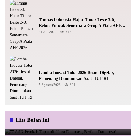
Timnas Indonesia Hajar Timor Leste 3-0,
Rebut Puncak Sementara Grup A Piala AFF
2026
31 Juli 2026
317
Lomba Inovasi Toba 2026 Resmi Digelar,
Pemenang Diumumkan Saat HUT RI
5 Agustus 2026
304
Hits Bulan Ini
77 ASN Pemkab Tapanuli Utara Dimutasi, Berikut Daftarnya!
17 Juli 2026
5556