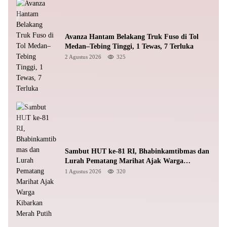
Avanza Hantam Belakang Truk Fuso di Tol
Medan–Tebing Tinggi, 1 Tewas, 7 Terluka
2 Agustus 2026
325
Sambut HUT ke-81 RI, Bhabinkamtibmas dan
Lurah Pematang Marihat Ajak Warga
Kibarkan Merah Putih
1 Agustus 2026
320