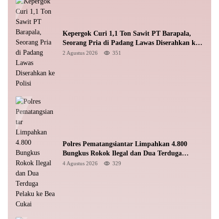
Kepergok Curi 1,1 Ton Sawit PT Barapala,
Seorang Pria di Padang Lawas Diserahkan ke
Polisi
2 Agustus 2026
351
Polres Pematangsiantar Limpahkan 4.800
Bungkus Rokok Ilegal dan Dua Terduga
Pelaku ke Bea Cukai
4 Agustus 2026
329