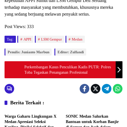
kepedulian APPI Sumut dan LSM Gempur Deli Serdang
terhadap masyarakat yang membutuhkan, khususnya mereka
yang sedang berjuang melawan penyakit serius.
Post Views:
333
Tag:
APPI
LSM Gempur
Medan
Penulis: Junianto Marbun
Editor: Zulfandi
Perkembangan Kasus Penculikan Kadis PUTR: Polres
Toba Tegaskan Penanganan Profesional
Berita Terkait :
Daerah
Uncategorized
Warga Gaharu Lingkungan X
SONIC Medan Salurkan
Medan Apresiasi Seleksi
Bantuan untuk Korban Banjir