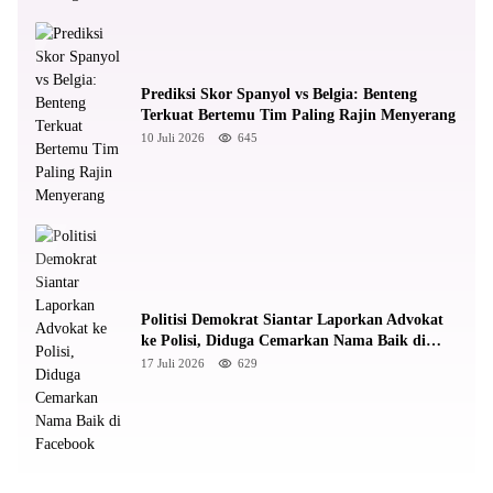
Prediksi Skor Spanyol vs Belgia: Benteng
Terkuat Bertemu Tim Paling Rajin Menyerang
10 Juli 2026
645
Politisi Demokrat Siantar Laporkan Advokat
ke Polisi, Diduga Cemarkan Nama Baik di
Facebook
17 Juli 2026
629