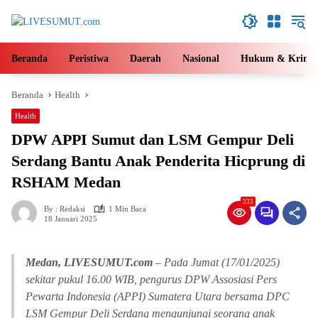
Langsung
ke
konten
Beranda
Peristiwa
Daerah
Nasional
Hukum & Krimin
Beranda
Health
Health
DPW APPI Sumut dan LSM Gempur Deli
Serdang Bantu Anak Penderita Hicprung di
RSHAM Medan
333
By : Redaksi
1 Min Baca
18 Januari 2025
Medan, LIVESUMUT.com
– Pada Jumat (17/01/2025)
sekitar pukul 16.00 WIB, pengurus DPW Assosiasi Pers
Pewarta Indonesia (APPI) Sumatera Utara bersama DPC
LSM Gempur Deli Serdang mengunjungi seorang anak