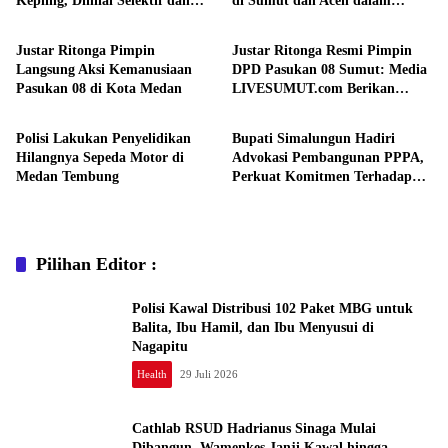
Kepling, Dinilai Selektif dan
di Sumut dan Aceh dalam
Uncategorized
Daerah
Transparan
Rangka Anniversary ke-5
Justar Ritonga Pimpin
Justar Ritonga Resmi Pimpin
Langsung Aksi Kemanusiaan
DPD Pasukan 08 Sumut: Media
Pasukan 08 di Kota Medan
LIVESUMUT.com Berikan
Daerah
Daerah
Ucapan Selamat
Polisi Lakukan Penyelidikan
Bupati Simalungun Hadiri
Hilangnya Sepeda Motor di
Advokasi Pembangunan PPPA,
Medan Tembung
Perkuat Komitmen Terhadap
Kesetaraan Gender dan
Perlindungan Anak
Pilihan Editor :
Polisi Kawal Distribusi 102 Paket MBG untuk
Balita, Ibu Hamil, dan Ibu Menyusui di
Nagapitu
Health
29 Juli 2026
Cathlab RSUD Hadrianus Sinaga Mulai
Dibangun, Wamenkes Janji Kawal hingga