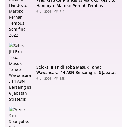
Prediksi Skor Prancis vs Maroko: Kesit B.
Handoyo: Maroko Pernah Tembus
Semifinal 2022
9 Juli 2026
711
Seleksi JPTP di Toba Masuk Tahap
Wawancara, 14 ASN Bersaing Isi 6 Jabatan
Strategis
9 Juli 2026
658