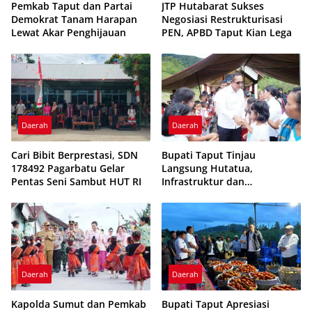
Pemkab Taput dan Partai
JTP Hutabarat Sukses
Demokrat Tanam Harapan
Negosiasi Restrukturisasi
Lewat Akar Penghijauan
PEN, APBD Taput Kian Lega
Daerah
Daerah
Cari Bibit Berprestasi, SDN
Bupati Taput Tinjau
178492 Pagarbatu Gelar
Langsung Hutatua,
Pentas Seni Sambut HUT RI
Infrastruktur dan
Konektivitas Jadi Fokus
Utama
Daerah
Daerah
Kapolda Sumut dan Pemkab
Bupati Taput Apresiasi