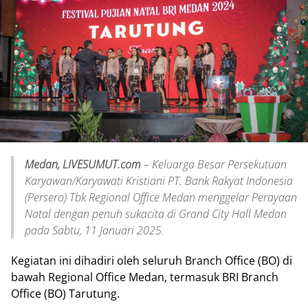
Medan, LIVESUMUT.com
– Keluarga Besar Persekutuan
Karyawan/Karyawati Kristiani PT. Bank Rakyat Indonesia
(Persero) Tbk Regional Office Medan menggelar Perayaan
Natal dengan penuh sukacita di Grand City Hall Medan
pada Sabtu, 11 Januari 2025.
Kegiatan ini dihadiri oleh seluruh Branch Office (BO) di
bawah Regional Office Medan, termasuk BRI Branch
Office (BO) Tarutung.