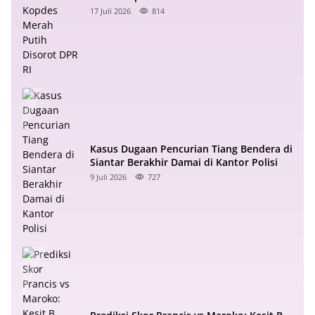
RI
17 Juli 2026
814
Kasus Dugaan Pencurian Tiang Bendera di
Siantar Berakhir Damai di Kantor Polisi
9 Juli 2026
727