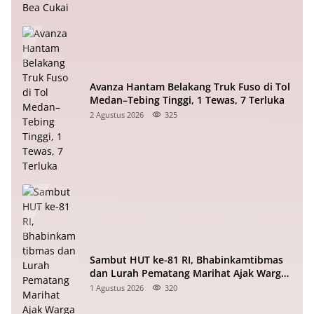
Avanza Hantam Belakang Truk Fuso di Tol
Medan–Tebing Tinggi, 1 Tewas, 7 Terluka
2 Agustus 2026
325
Sambut HUT ke-81 RI, Bhabinkamtibmas
dan Lurah Pematang Marihat Ajak Warga
Kibarkan Merah Putih
1 Agustus 2026
320