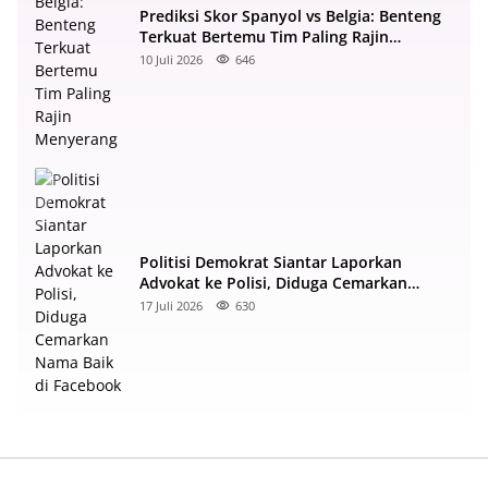
Prediksi Skor Spanyol vs Belgia: Benteng
Terkuat Bertemu Tim Paling Rajin
Menyerang
10 Juli 2026
646
Politisi Demokrat Siantar Laporkan
Advokat ke Polisi, Diduga Cemarkan
Nama Baik di Facebook
17 Juli 2026
630