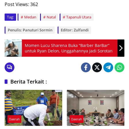
Post Views:
362
Tag:
Medan
Natal
Tapanuli Utara
Penulis: Panuturi Sormin
Editor: Zulfandi
Momen Lucu Sharena Buka “Barber BarBar”
untuk Ryan Delon, Unggahannya Jadi Sorotan
Berita Terkait :
Daerah
Daerah