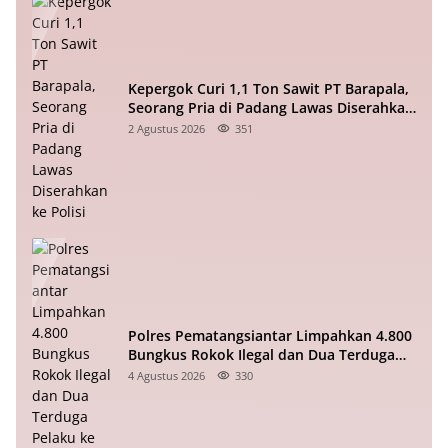
Kepergok Curi 1,1 Ton Sawit PT Barapala,
Seorang Pria di Padang Lawas Diserahkan
ke Polisi
2 Agustus 2026
351
Polres Pematangsiantar Limpahkan 4.800
Bungkus Rokok Ilegal dan Dua Terduga
Pelaku ke Bea Cukai
4 Agustus 2026
330