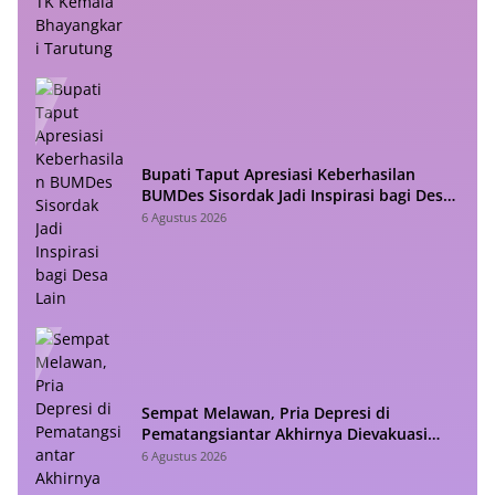
Bupati Taput Apresiasi Keberhasilan
BUMDes Sisordak Jadi Inspirasi bagi Desa
Lain
6 Agustus 2026
Sempat Melawan, Pria Depresi di
Pematangsiantar Akhirnya Dievakuasi
Polisi
6 Agustus 2026