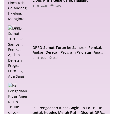
Lions Krisis Gelandang, Haaland
Mengintai
11 Juli 2026
1202
DPRD Sumut Turun ke Samosir, Pemkab
Ajukan Deretan Program Prioritas, Apa
Saja?
9 Juli 2026
863
Isu Pengadaan Kipas Angin Rp1,8 Triliun
untuk Kopdes Merah Putih Disorot DPR