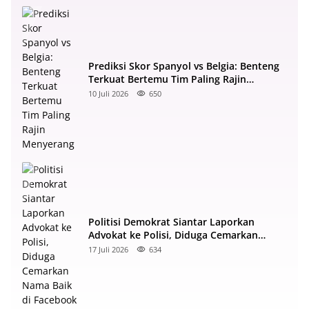
Prediksi Skor Spanyol vs Belgia: Benteng
Terkuat Bertemu Tim Paling Rajin
Menyerang
10 Juli 2026
650
Politisi Demokrat Siantar Laporkan
Advokat ke Polisi, Diduga Cemarkan
Nama Baik di Facebook
17 Juli 2026
634