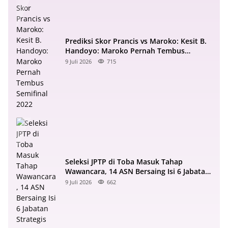
Prediksi Skor Prancis vs Maroko: Kesit B.
Handoyo: Maroko Pernah Tembus
Semifinal 2022
9 Juli 2026
715
Seleksi JPTP di Toba Masuk Tahap
Wawancara, 14 ASN Bersaing Isi 6 Jabatan
Strategis
9 Juli 2026
662