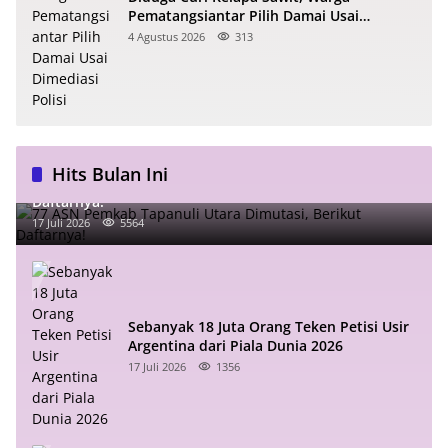
Pematangsiantar Pilih Damai Usai
Dimediasi Polisi
4 Agustus 2026
313
Hits Bulan Ini
77 ASN Pemkab Tapanuli Utara Dimutasi, Berikut
Daftarnya!
17 Juli 2026
5564
Sebanyak 18 Juta Orang Teken Petisi Usir
Argentina dari Piala Dunia 2026
17 Juli 2026
1356