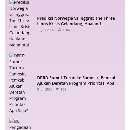
Prediksi Norwegia vs Inggris: The Three
Lions Krisis Gelandang, Haaland
Mengintai
11 Juli 2026
1206
DPRD Sumut Turun ke Samosir, Pemkab
Ajukan Deretan Program Prioritas, Apa
Saja?
9 Juli 2026
869