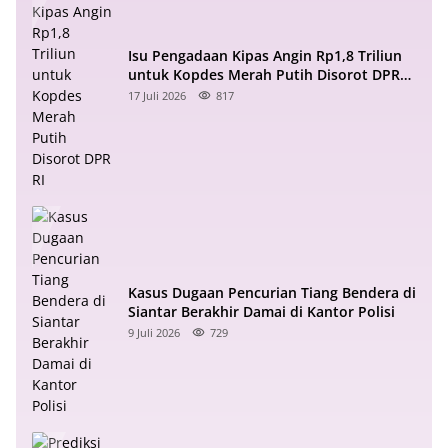
Isu Pengadaan Kipas Angin Rp1,8 Triliun
untuk Kopdes Merah Putih Disorot DPR
RI
17 Juli 2026
817
Kasus Dugaan Pencurian Tiang Bendera di
Siantar Berakhir Damai di Kantor Polisi
9 Juli 2026
729