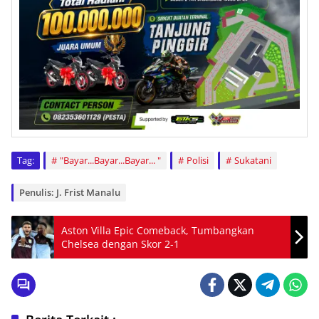
Tag:
"Bayar...Bayar...Bayar... "
Polisi
Sukatani
Penulis: J. Frist Manalu
Aston Villa Epic Comeback, Tumbangkan
Chelsea dengan Skor 2-1