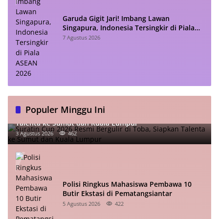
Garuda Gigit Jari! Imbang Lawan
Singapura, Indonesia Tersingkir di Piala
ASEAN 2026
7 Agustus 2026
Populer Minggu Ini
Suratin Cup 2026 Resmi Bergulir di Toba, Siapkan
Talenta ke Sumut dan Kuala Lumpur
3 Agustus 2026
462
Polisi Ringkus Mahasiswa Pembawa 10
Butir Ekstasi di Pematangsiantar
5 Agustus 2026
422