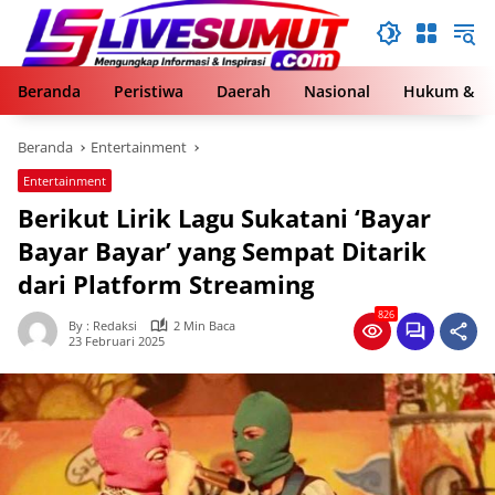
Langsung
ke
konten
Beranda
Peristiwa
Daerah
Nasional
Hukum & Kr
Beranda
Entertainment
Entertainment
Berikut Lirik Lagu Sukatani ‘Bayar
Bayar Bayar’ yang Sempat Ditarik
dari Platform Streaming
826
By : Redaksi
2 Min Baca
23 Februari 2025