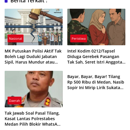
Berita Terkait :
Nasional
Peristiwa
MK Putuskan Polisi Aktif Tak
Intel Kodim 0212/Tapsel
Boleh Lagi Duduki Jabatan
Diduga Gerebek Pasangan
Sipil, Harus Mundur atau
Tak Sah, Seret Istri Anggota
Daerah
Pensiun Dulu
TNI dan Eks Polisi
Bayar, Bayar, Bayar! Tilang
Rp 500 Ribu di Medan, Nasib
Sopir Ini Mirip Lirik Sukatani
Band
Daerah
Tak Jawab Soal Pasal Tilang,
Kasat Lantas Polrestabes
Medan Pilih Blokir WhatsApp
Peristiwa
Wartawan