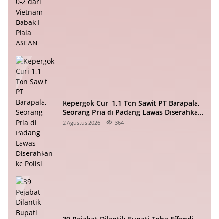
Kepergok Curi 1,1 Ton Sawit PT Barapala,
Seorang Pria di Padang Lawas Diserahkan
ke Polisi
2 Agustus 2026
364
39 Pejabat Dilantik Bupati Toba Effendi,