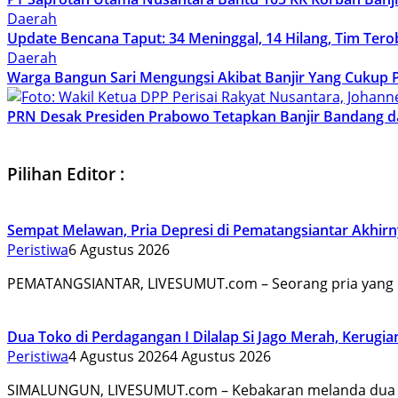
Daerah
Update Bencana Taput: 34 Meninggal, 14 Hilang, Tim Terob
Daerah
Warga Bangun Sari Mengungsi Akibat Banjir Yang Cukup 
PRN Desak Presiden Prabowo Tetapkan Banjir Bandang d
Pilihan Editor :
Sempat Melawan, Pria Depresi di Pematangsiantar Akhirny
Peristiwa
6 Agustus 2026
PEMATANGSIANTAR, LIVESUMUT.com – Seorang pria yang
Dua Toko di Perdagangan I Dilalap Si Jago Merah, Kerugian
Peristiwa
4 Agustus 2026
4 Agustus 2026
SIMALUNGUN, LIVESUMUT.com – Kebakaran melanda dua 