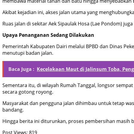
membawa material tanah dan batu hingga menyebabkan b
Akibat kejadian ini, akses jalan utama yang menghubungk
Ruas jalan di sekitar Aek Sipaulak Hosa (Lae Pondom) juga
Upaya Penanganan Sedang Dilakukan
Pemerintah Kabupaten Dairi melalui BPBD dan Dinas Pek
menutupi badan jalan.
Baca Juga :
Kecelakaan Maut di Jalinsum Toba, Pen
Sementara itu, di wilayah Rumah Tanggal, longsor sempa
secara gotong royong.
Masyarakat dan pengguna jalan dihimbau untuk tetap wasp
bandang.
Hingga berita ini diturunkan, proses pembersihan masih 
Post Views:
819