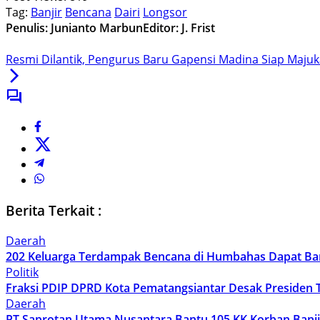
Tag:
Banjir
Bencana
Dairi
Longsor
Penulis: Junianto Marbun
Editor: J. Frist
Resmi Dilantik, Pengurus Baru Gapensi Madina Siap Majuk
Berita Terkait :
Daerah
202 Keluarga Terdampak Bencana di Humbahas Dapat Bant
Politik
Fraksi PDIP DPRD Kota Pematangsiantar Desak Presiden
Daerah
PT Saprotan Utama Nusantara Bantu 105 KK Korban Banjir