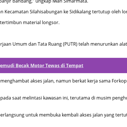
anjir bandang,” ungkap Iwan Simarmata.
an Kecamatan Silahisabungan ke Sidikalang tertutup oleh l
 tertimbun material longsor.
erjaan Umum dan Tata Ruang (PUTR) telah menurunkan alat
gemudi Becak Motor Tewas di Tempat
t menghambat akses jalan, namun berkat kerja sama Forkop
ada saat melintasi kawasan ini, terutama di musim penghu
berlangsung untuk membuka kembali akses jalan yang tertut