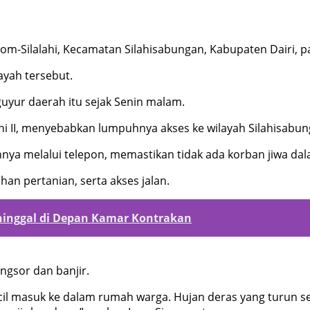
dom-Silalahi, Kecamatan Silahisabungan, Kabupaten Dairi, pa
ayah tersebut.
uyur daerah itu sejak Senin malam.
ahi II, menyebabkan lumpuhnya akses ke wilayah Silahisabun
ya melalui telepon, memastikan tidak ada korban jiwa dala
an pertanian, serta akses jalan.
ninggal di Depan Kamar Kontrakan
ongsor dan banjir.
cil masuk ke dalam rumah warga. Hujan deras yang turun 