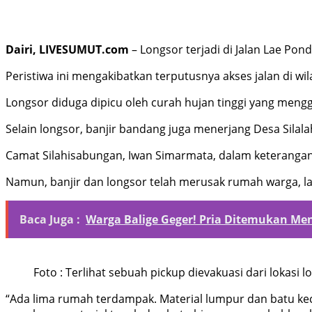
Dairi, LIVESUMUT.com
– Longsor terjadi di Jalan Lae Pon
Peristiwa ini mengakibatkan terputusnya akses jalan di wil
Longsor diduga dipicu oleh curah hujan tinggi yang mengg
Selain longsor, banjir bandang juga menerjang Desa Silal
Camat Silahisabungan, Iwan Simarmata, dalam keterangann
Namun, banjir dan longsor telah merusak rumah warga, lah
Baca Juga :
Warga Balige Geger! Pria Ditemukan Me
Foto : Terlihat sebuah pickup dievakuasi dari lokasi l
“Ada lima rumah terdampak. Material lumpur dan batu ke