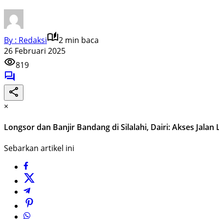
By : Redaksi
2 min baca
26 Februari 2025
819
×
Longsor dan Banjir Bandang di Silalahi, Dairi: Akses Jala
Sebarkan artikel ini