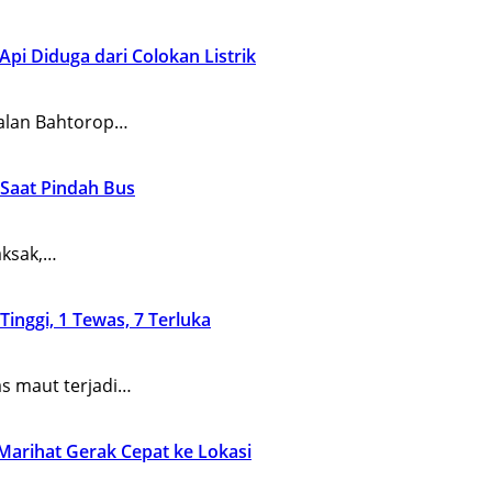
Api Diduga dari Colokan Listrik
alan Bahtorop…
 Saat Pindah Bus
aksak,…
nggi, 1 Tewas, 7 Terluka
s maut terjadi…
Marihat Gerak Cepat ke Lokasi