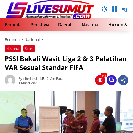
Langsung
ke
konten
Beranda
Peristiwa
Daerah
Nasional
Hukum & Kr
Beranda
Nasional
Nasional
Sport
PSSI Bekali Wasit Liga 2 & 3 Pelatihan
VAR Sesuai Standar FIFA
348
By : Redaksi
2 Min Baca
1 Maret 2025