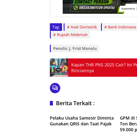
Tag:
Aset Domestik
Bank Indonesia
Rupiah Melemah
Penulis: J. Frist Manalu
Kapan THR PNS 2025 Cair? Ini P
Rinciannya
Berita Terkait :
Daerah
Daerah
Pelaku Usaha Samosir Diminta
GPM di 
Gunakan QRIS dan Taat Pajak
Ton Ber
59.000 p
Daerah
Daerah