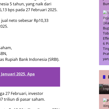
esia 5 tahun, yang naik dari
5,13 bps pada 27 Februari 2025.
n jual neto sebesar Rp10,33
2025.
 saham,
 SBN,
itas Rupiah Bank Indonesia (SRBI).
 Januari 2025, Apa
Sur
Sia
Lu
3 Ag
ga 27 Februari, investor
7 triliun di pasar saham.