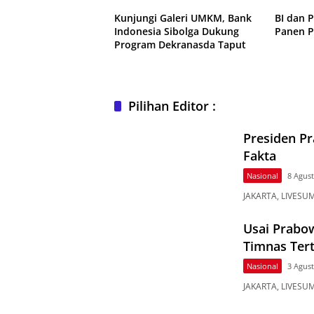
Kunjungi Galeri UMKM, Bank
BI dan 
Indonesia Sibolga Dukung
Panen P
Program Dekranasda Taput
Pilihan Editor :
Presiden P
Fakta
Nasional
8 Agus
JAKARTA, LIVESUM
Usai Prabow
Timnas Tert
Nasional
3 Agus
JAKARTA, LIVESUM