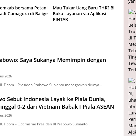
Pemkab bersama Petani
Mau Tukar Uang Baru THR? BI
adi Gamagora di Balige
Buka Layanan via Aplikasi
PINTAR
rabowo: Saya Sukanya Memimpin dengan
tus 2026
UT.com – Presiden Prabowo Subianto menegaskan dirinya…
o Sebut Indonesia Layak ke Piala Dunia,
inggal 0-2 dari Vietnam Babak I Piala ASEAN
tus 2026
UT.com – Optimisme Presiden RI Prabowo Subianto…