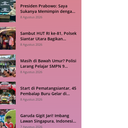
Presiden Prabowo: Saya
Sukanya Memimpin dengan
Fakta
8 Agustus 2026
Sambut HUT RI ke-81, Polsek
Siantar Utara Bagikan
Sembako dan Bendera ke
8 Agustus 2026
Warga
Masih di Bawah Umur? Polisi
Larang Pelajar SMPN 9
Siantar Bawa Motor ke
8 Agustus 2026
Sekolah
Start di Pematangsiantar, 45
Pembalap Buru Gelar di
Sumatera Utara Rally APRC
8 Agustus 2026
2026
Garuda Gigit Jari! Imbang
Lawan Singapura, Indonesia
Tersingkir di Piala ASEAN
7 Agustus 2026