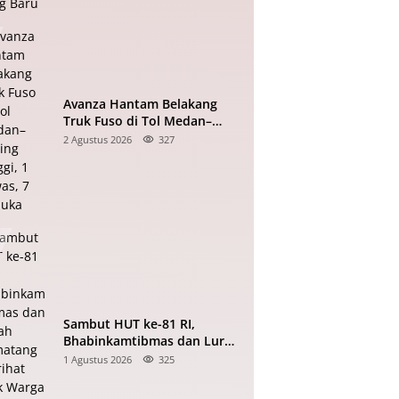
Avanza Hantam Belakang
Truk Fuso di Tol Medan–
Tebing Tinggi, 1 Tewas, 7
2 Agustus 2026
327
Terluka
Sambut HUT ke-81 RI,
Bhabinkamtibmas dan Lurah
Pematang Marihat Ajak
1 Agustus 2026
325
Warga Kibarkan Merah Putih