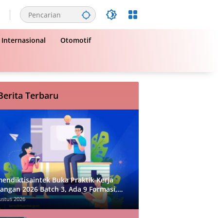
Internasional
Otomotif
Berita Terbaru
endiktisaintek Buka Praktik Kerja
angan 2026 Batch 3, Ada 9 Formasi,
di Sini!
ustus 2026