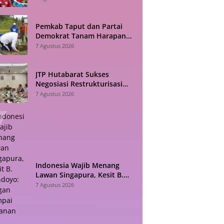
2026
Pemkab Taput dan Partai
Demokrat Tanam Harapan
Lewat Akar Penghijauan
7 Agustus 2026
JTP Hutabarat Sukses
Negosiasi Restrukturisasi
PEN, APBD Taput Kian Lega
7 Agustus 2026
Indonesia Wajib Menang
Lawan Singapura, Kesit B.
Handoyo: Jangan Sampai
7 Agustus 2026
Tekanan Jadi Bumerang