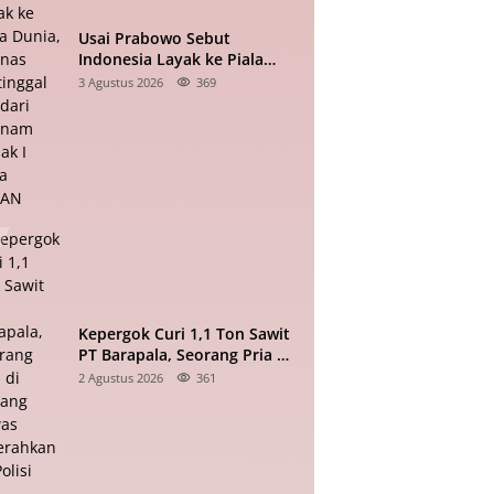
Usai Prabowo Sebut
Indonesia Layak ke Piala
Dunia, Timnas Tertinggal 0-2
3 Agustus 2026
369
dari Vietnam Babak I Piala
ASEAN
Kepergok Curi 1,1 Ton Sawit
PT Barapala, Seorang Pria di
Padang Lawas Diserahkan ke
2 Agustus 2026
361
Polisi