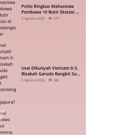
Polisi Ringkus Mahasiswa
Pembawa 10 Butir Ekstasi di
Pematangsiantar
5 Agustus 2026
415
Usai Dikunyah Vietnam 0-3,
Bisakah Garuda Bangkit Saat
Bertandang ke Singapura?
5 Agustus 2026
386