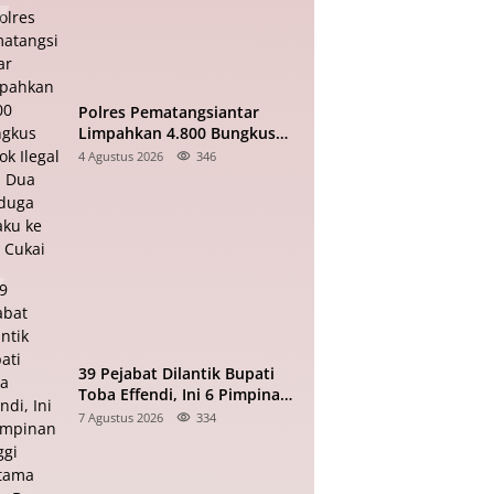
Polres Pematangsiantar
Limpahkan 4.800 Bungkus
Rokok Ilegal dan Dua
4 Agustus 2026
346
Terduga Pelaku ke Bea Cukai
39 Pejabat Dilantik Bupati
Toba Effendi, Ini 6 Pimpinan
Tinggi Pratama yang Baru
7 Agustus 2026
334