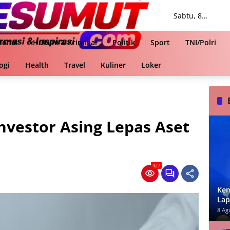
Sabtu, 8
Agustus 2026
ional
Hukum & Kriminal
Politik
Sport
TNI/Polri
ogi
Health
Travel
Kuliner
Loker
nvestor Asing Lepas Aset
427
Kem
Lap
Cek 
8 Ag