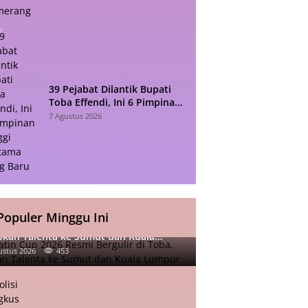
39 Pejabat Dilantik Bupati
Toba Effendi, Ini 6 Pimpinan
Tinggi Pratama yang Baru
7 Agustus 2026
Populer Minggu Ini
atin Cup 2026 Resmi Bergulir di Toba,
pkan Talenta ke Sumut dan Kuala
mpur
ustus 2026
453