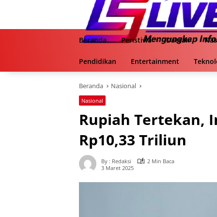
Langsung
ke
konten
Beranda
Peristiwa
Daerah
Nas
Pendidikan
Entertainment
Teknol
Beranda
Nasional
Nasional
Rupiah Tertekan, I
Rp10,33 Triliun
By : Redaksi
2 Min Baca
3 Maret 2025