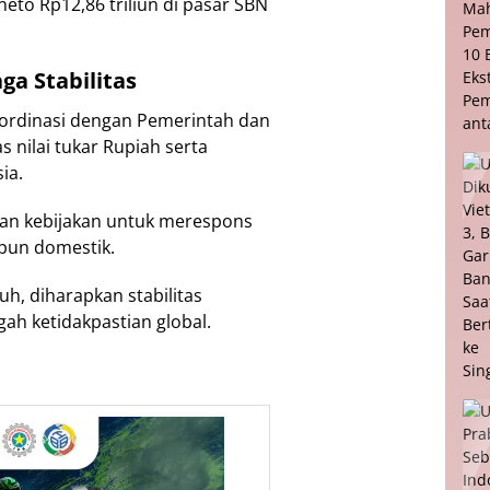
to Rp12,86 triliun di pasar SBN
a Stabilitas
ordinasi dengan Pemerintah dan
s nilai tukar Rupiah serta
ia.
ran kebijakan untuk merespons
pun domestik.
h, diharapkan stabilitas
gah ketidakpastian global.