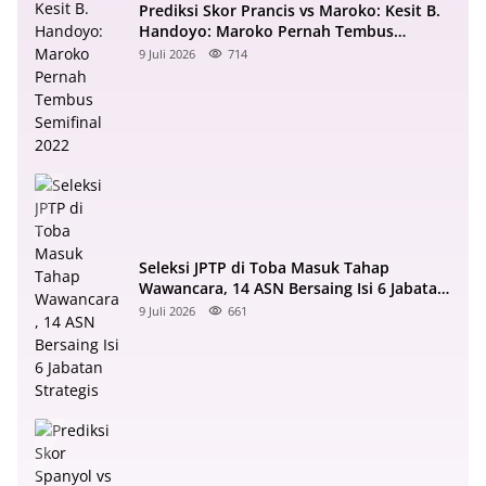
Prediksi Skor Prancis vs Maroko: Kesit B.
Handoyo: Maroko Pernah Tembus
Semifinal 2022
9 Juli 2026
714
Seleksi JPTP di Toba Masuk Tahap
Wawancara, 14 ASN Bersaing Isi 6 Jabatan
Strategis
9 Juli 2026
661