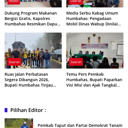
Health
Daerah
Dukung Program Makanan
Media Serbu Kabag Umum
Bergizi Gratis, Kapolres
Humbahas: Pengadaan
Humbahas Resmikan Dapur
Mobil Dinas Wabup Dinilai
SPPG Polres Humbahas
Sarat Kejanggalan
Daerah
Daerah
Ruas Jalan Perbatasan
Temu Pers Pemkab
Segera Dibangun 2026,
Humbahas, Bupati Paparkan
Bupati Humbahas Tinjau
Visi Misi dan Ajak Tangkal
Langsung Lokasi
Hoax
Pilihan Editor :
Pemkab Taput dan Partai Demokrat Tanam