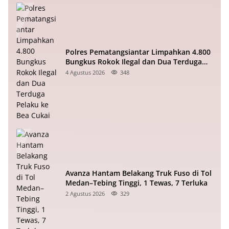
Polres Pematangsiantar Limpahkan 4.800
Bungkus Rokok Ilegal dan Dua Terduga
Pelaku ke Bea Cukai
4 Agustus 2026
348
Avanza Hantam Belakang Truk Fuso di Tol
Medan–Tebing Tinggi, 1 Tewas, 7 Terluka
2 Agustus 2026
329