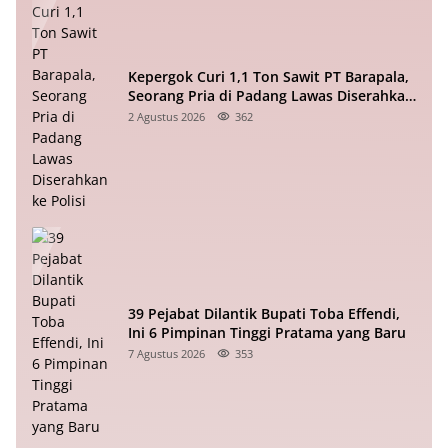
Kepergok Curi 1,1 Ton Sawit PT Barapala,
Seorang Pria di Padang Lawas Diserahkan
ke Polisi
2 Agustus 2026
362
39 Pejabat Dilantik Bupati Toba Effendi,
Ini 6 Pimpinan Tinggi Pratama yang Baru
7 Agustus 2026
353