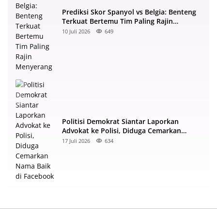
Prediksi Skor Spanyol vs Belgia: Benteng
Terkuat Bertemu Tim Paling Rajin
Menyerang
10 Juli 2026
649
Politisi Demokrat Siantar Laporkan
Advokat ke Polisi, Diduga Cemarkan
Nama Baik di Facebook
17 Juli 2026
634