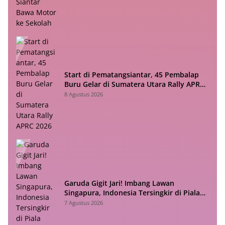
Start di Pematangsiantar, 45 Pembalap
Buru Gelar di Sumatera Utara Rally APRC
2026
8 Agustus 2026
Garuda Gigit Jari! Imbang Lawan
Singapura, Indonesia Tersingkir di Piala
ASEAN 2026
7 Agustus 2026