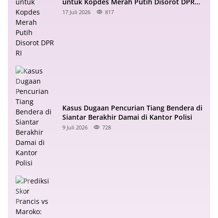
untuk Kopdes Merah Putih Disorot DPR
RI
17 Juli 2026
817
Kasus Dugaan Pencurian Tiang Bendera di
Siantar Berakhir Damai di Kantor Polisi
9 Juli 2026
728