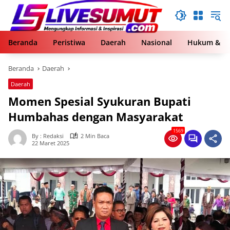
Langsung
ke
konten
Beranda
Peristiwa
Daerah
Nasional
Hukum & Kr
Beranda
Daerah
Daerah
Momen Spesial Syukuran Bupati
Humbahas dengan Masyarakat
1569
By : Redaksi
2 Min Baca
22 Maret 2025