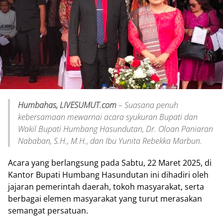
Humbahas, LIVESUMUT.com
– Suasana penuh
kebersamaan mewarnai acara syukuran Bupati dan
Wakil Bupati Humbang Hasundutan, Dr. Oloan Paniaran
Nababan, S.H., M.H., dan Ibu Yunita Rebekka Marbun.
Acara yang berlangsung pada Sabtu, 22 Maret 2025, di
Kantor Bupati Humbang Hasundutan ini dihadiri oleh
jajaran pemerintah daerah, tokoh masyarakat, serta
berbagai elemen masyarakat yang turut merasakan
semangat persatuan.