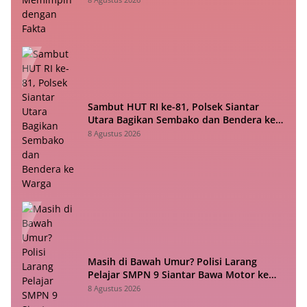
Sambut HUT RI ke-81, Polsek Siantar
Utara Bagikan Sembako dan Bendera ke
Warga
8 Agustus 2026
Masih di Bawah Umur? Polisi Larang
Pelajar SMPN 9 Siantar Bawa Motor ke
Sekolah
8 Agustus 2026