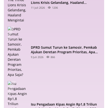
Lions Krisis Gelandang, Haaland
Mengintai
11 Juli 2026
1206
DPRD Sumut Turun ke Samosir, Pemkab
Ajukan Deretan Program Prioritas, Apa
Saja?
9 Juli 2026
866
Isu Pengadaan Kipas Angin Rp1,8 Triliun