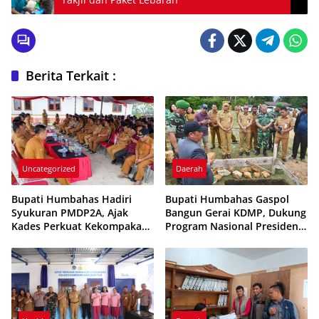
Berita Terkait :
Uncategorized
Daerah
Bupati Humbahas Hadiri
Bupati Humbahas Gaspol
Syukuran PMDP2A, Ajak
Bangun Gerai KDMP, Dukung
Kades Perkuat Kekompakan
Program Nasional Presiden
dan Tertib Administrasi
Prabowo