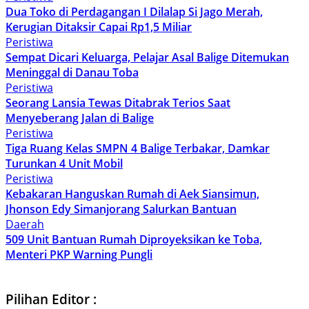
Dua Toko di Perdagangan I Dilalap Si Jago Merah,
Kerugian Ditaksir Capai Rp1,5 Miliar
Peristiwa
Sempat Dicari Keluarga, Pelajar Asal Balige Ditemukan
Meninggal di Danau Toba
Peristiwa
Seorang Lansia Tewas Ditabrak Terios Saat
Menyeberang Jalan di Balige
Peristiwa
Tiga Ruang Kelas SMPN 4 Balige Terbakar, Damkar
Turunkan 4 Unit Mobil
Peristiwa
Kebakaran Hanguskan Rumah di Aek Siansimun,
Jhonson Edy Simanjorang Salurkan Bantuan
Daerah
509 Unit Bantuan Rumah Diproyeksikan ke Toba,
Menteri PKP Warning Pungli
Pilihan Editor :