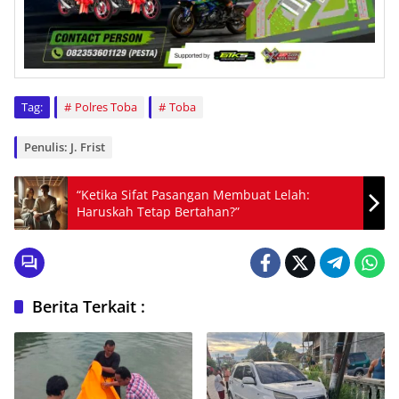
Tag:
Polres Toba
Toba
Penulis: J. Frist
“Ketika Sifat Pasangan Membuat Lelah:
Haruskah Tetap Bertahan?”
Berita Terkait :