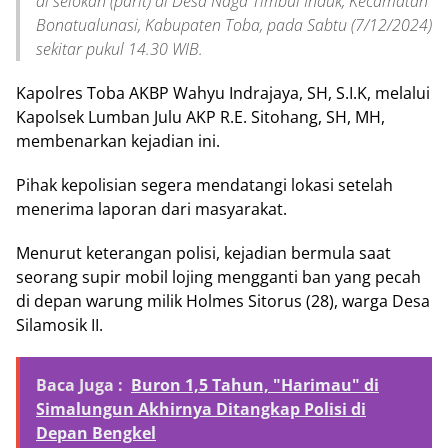
di selokan (parit) di Desa Naga Timbul Induk, Kecamatan
Bonatualunasi, Kabupaten Toba, pada Sabtu (7/12/2024)
sekitar pukul 14.30 WIB.
Kapolres Toba AKBP Wahyu Indrajaya, SH, S.I.K, melalui
Kapolsek Lumban Julu AKP R.E. Sitohang, SH, MH,
membenarkan kejadian ini.
Pihak kepolisian segera mendatangi lokasi setelah
menerima laporan dari masyarakat.
Menurut keterangan polisi, kejadian bermula saat
seorang supir mobil lojing mengganti ban yang pecah
di depan warung milik Holmes Sitorus (28), warga Desa
Silamosik II.
Baca Juga :
Buron 1,5 Tahun, "Harimau" di
Simalungun Akhirnya Ditangkap Polisi di
Depan Bengkel