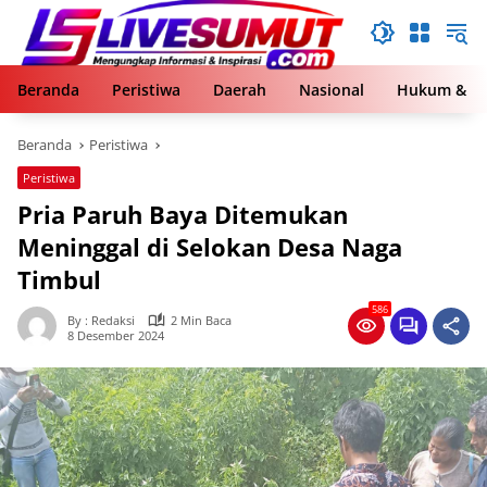
Langsung
ke
konten
Beranda
Peristiwa
Daerah
Nasional
Hukum & Kr
Beranda
Peristiwa
Peristiwa
Pria Paruh Baya Ditemukan
Meninggal di Selokan Desa Naga
Timbul
586
By : Redaksi
2 Min Baca
8 Desember 2024