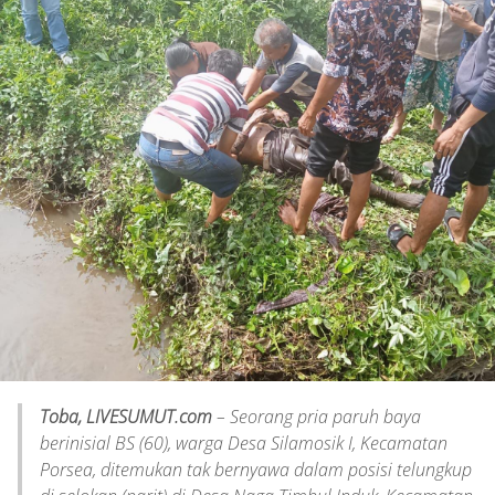
Toba, LIVESUMUT.com
– Seorang pria paruh baya
berinisial BS (60), warga Desa Silamosik I, Kecamatan
Porsea, ditemukan tak bernyawa dalam posisi telungkup