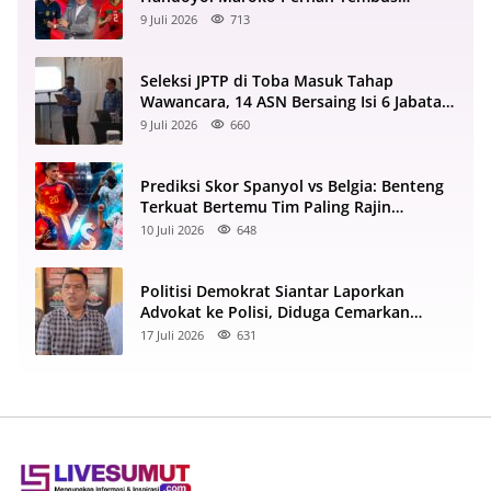
Semifinal 2022
9 Juli 2026
713
Seleksi JPTP di Toba Masuk Tahap
Wawancara, 14 ASN Bersaing Isi 6 Jabatan
Strategis
9 Juli 2026
660
Prediksi Skor Spanyol vs Belgia: Benteng
Terkuat Bertemu Tim Paling Rajin
Menyerang
10 Juli 2026
648
Politisi Demokrat Siantar Laporkan
Advokat ke Polisi, Diduga Cemarkan
Nama Baik di Facebook
17 Juli 2026
631