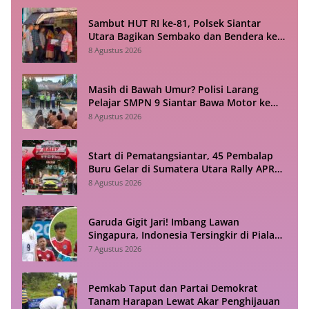
Sambut HUT RI ke-81, Polsek Siantar
Utara Bagikan Sembako dan Bendera ke
Warga
8 Agustus 2026
Masih di Bawah Umur? Polisi Larang
Pelajar SMPN 9 Siantar Bawa Motor ke
Sekolah
8 Agustus 2026
Start di Pematangsiantar, 45 Pembalap
Buru Gelar di Sumatera Utara Rally APRC
2026
8 Agustus 2026
Garuda Gigit Jari! Imbang Lawan
Singapura, Indonesia Tersingkir di Piala
ASEAN 2026
7 Agustus 2026
Pemkab Taput dan Partai Demokrat
Tanam Harapan Lewat Akar Penghijauan