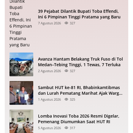
39 Pejabat Dilantik Bupati Toba Effendi,
Ini 6 Pimpinan Tinggi Pratama yang Baru
7 Agustus 2026
327
Avanza Hantam Belakang Truk Fuso di Tol
Medan–Tebing Tinggi, 1 Tewas, 7 Terluka
2 Agustus 2026
327
Sambut HUT ke-81 RI, Bhabinkamtibmas
dan Lurah Pematang Marihat Ajak Warga
Kibarkan Merah Putih
1 Agustus 2026
325
Lomba Inovasi Toba 2026 Resmi Digelar,
Pemenang Diumumkan Saat HUT RI
5 Agustus 2026
317