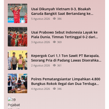
Usai Dikunyah Vietnam 0-3, Bisakah
Garuda Bangkit Saat Bertandang ke
Singapura?
5 Agustus 2026
386
Usai Prabowo Sebut Indonesia Layak ke
Piala Dunia, Timnas Tertinggal 0-2 dari
Vietnam Babak I Piala ASEAN
3 Agustus 2026
369
Kepergok Curi 1,1 Ton Sawit PT Barapala,
Seorang Pria di Padang Lawas Diserahkan
ke Polisi
2 Agustus 2026
361
Polres Pematangsiantar Limpahkan 4.800
Bungkus Rokok Ilegal dan Dua Terduga
Pelaku ke Bea Cukai
4 Agustus 2026
346