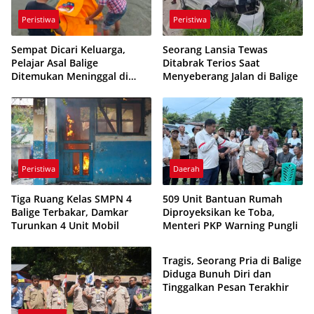
Peristiwa
Peristiwa
Sempat Dicari Keluarga,
Seorang Lansia Tewas
Pelajar Asal Balige
Ditabrak Terios Saat
Ditemukan Meninggal di
Menyeberang Jalan di Balige
Danau Toba
Peristiwa
Daerah
Tiga Ruang Kelas SMPN 4
509 Unit Bantuan Rumah
Balige Terbakar, Damkar
Diproyeksikan ke Toba,
Turunkan 4 Unit Mobil
Menteri PKP Warning Pungli
Peristiwa
Tragis, Seorang Pria di Balige
Diduga Bunuh Diri dan
Tinggalkan Pesan Terakhir