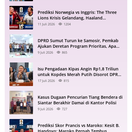
Prediksi Norwegia vs Inggris: The Three
Lions Krisis Gelandang, Haaland
Mengintai
11 Juli 2026
1204
DPRD Sumut Turun ke Samosir, Pemkab
Ajukan Deretan Program Prioritas, Apa
Saja?
9 Juli 2026
865
Isu Pengadaan Kipas Angin Rp1,8 Triliun
untuk Kopdes Merah Putih Disorot DPR
RI
17 Juli 2026
815
Kasus Dugaan Pencurian Tiang Bendera di
Siantar Berakhir Damai di Kantor Polisi
9 Juli 2026
727
Prediksi Skor Prancis vs Maroko: Kesit B.
Handoyo: Maroko Pernah Tembus