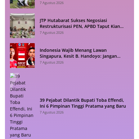
7 Agustus 2026
JTP Hutabarat Sukses Negosiasi
Restrukturisasi PEN, APBD Taput Kian
Lega
7 Agustus 2026
Indonesia Wajib Menang Lawan
Singapura, Kesit B. Handoyo: Jangan
Sampai Tekanan Jadi Bumerang
7 Agustus 2026
39 Pejabat Dilantik Bupati Toba Effendi,
Ini 6 Pimpinan Tinggi Pratama yang Baru
7 Agustus 2026