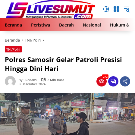
Langsung
ke
konten
Beranda
Peristiwa
Daerah
Nasional
Hukum & Kr
Beranda
TNI/Polri
TNI/Polri
Polres Samosir Gelar Patroli Presisi
Hingga Dini Hari
272
By : Redaksi
2 Min Baca
8 Desember 2024