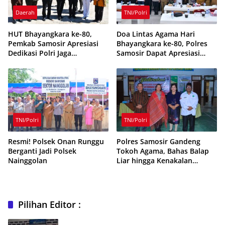
Daerah
TNI/Polri
HUT Bhayangkara ke-80,
Doa Lintas Agama Hari
Pemkab Samosir Apresiasi
Bhayangkara ke-80, Polres
Dedikasi Polri Jaga
Samosir Dapat Apresiasi
Kamtibmas
Tokoh Daerah
TNI/Polri
TNI/Polri
Resmi! Polsek Onan Runggu
Polres Samosir Gandeng
Berganti Jadi Polsek
Tokoh Agama, Bahas Balap
Nainggolan
Liar hingga Kenakalan
Remaja
Pilihan Editor :