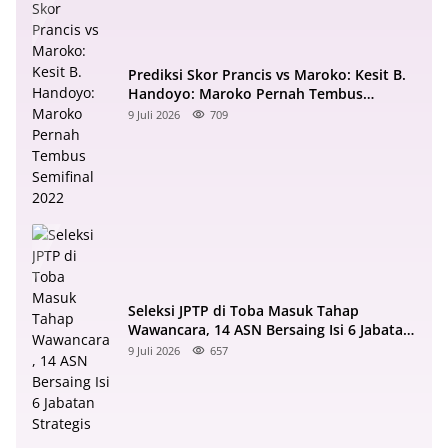
Prediksi Skor Prancis vs Maroko: Kesit B.
Handoyo: Maroko Pernah Tembus
Semifinal 2022
9 Juli 2026
709
Seleksi JPTP di Toba Masuk Tahap
Wawancara, 14 ASN Bersaing Isi 6 Jabatan
Strategis
9 Juli 2026
657