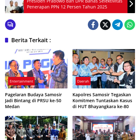
Presiden Prabowo dan DPR Bahas Selektivitas
Penerapan PPN 12 Persen Tahun 2025
Berita Terkait :
Entertainment
Daerah
Pagelaran Budaya Samosir
Kapolres Samosir Tegaskan
Jadi Bintang di PRSU ke-50
Komitmen Tuntaskan Kasus
Medan
di HUT Bhayangkara ke-80