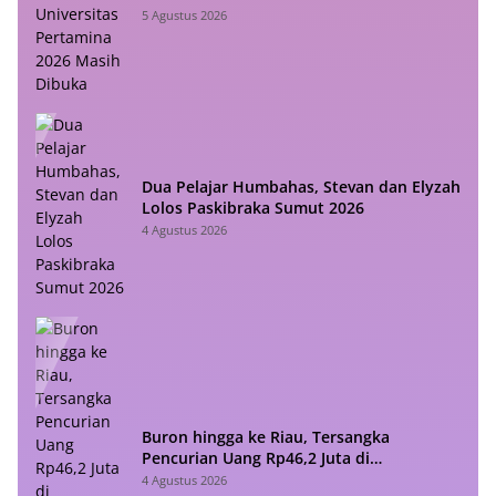
5 Agustus 2026
Dua Pelajar Humbahas, Stevan dan Elyzah
Lolos Paskibraka Sumut 2026
4 Agustus 2026
Buron hingga ke Riau, Tersangka
Pencurian Uang Rp46,2 Juta di
Simalungun Akhirnya Dibekuk Polisi
4 Agustus 2026