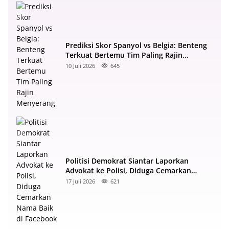
Prediksi Skor Spanyol vs Belgia: Benteng
Terkuat Bertemu Tim Paling Rajin
Menyerang
10 Juli 2026
645
Politisi Demokrat Siantar Laporkan
Advokat ke Polisi, Diduga Cemarkan
Nama Baik di Facebook
17 Juli 2026
621