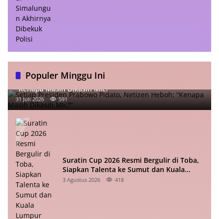
Populer Minggu Ini
Setiap Presiden Prabowo Pidato, Netizen Heboh:
“Kenapa Masih Dikasih Mic?”
31 Juli 2026
591
Suratin Cup 2026 Resmi Bergulir di Toba,
Siapkan Talenta ke Sumut dan Kuala
Lumpur
3 Agustus 2026
418