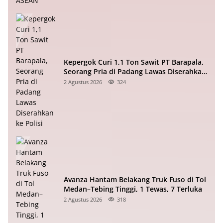
Kepergok Curi 1,1 Ton Sawit PT Barapala,
Seorang Pria di Padang Lawas Diserahkan
ke Polisi
2 Agustus 2026
324
Avanza Hantam Belakang Truk Fuso di Tol
Medan–Tebing Tinggi, 1 Tewas, 7 Terluka
2 Agustus 2026
318