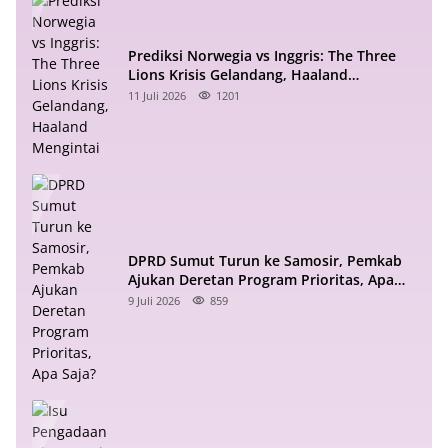
Prediksi Norwegia vs Inggris: The Three
Lions Krisis Gelandang, Haaland
Mengintai
11 Juli 2026
1201
DPRD Sumut Turun ke Samosir, Pemkab
Ajukan Deretan Program Prioritas, Apa
Saja?
9 Juli 2026
859