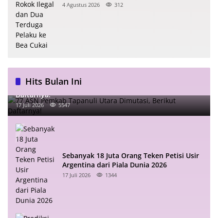
Pelaku ke Bea Cukai
4 Agustus 2026
312
Hits Bulan Ini
77 ASN Pemkab Tapanuli Utara Dimutasi, Berikut
Daftarnya!
17 Juli 2026
5547
Sebanyak 18 Juta Orang Teken Petisi Usir
Argentina dari Piala Dunia 2026
17 Juli 2026
1344