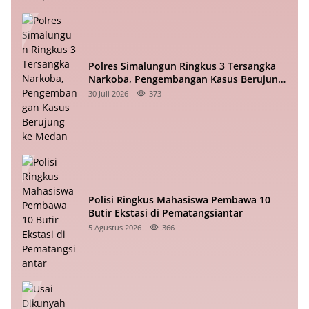
Polres Simalungun Ringkus 3 Tersangka
Narkoba, Pengembangan Kasus Berujung
ke Medan
30 Juli 2026
373
Polisi Ringkus Mahasiswa Pembawa 10
Butir Ekstasi di Pematangsiantar
5 Agustus 2026
366