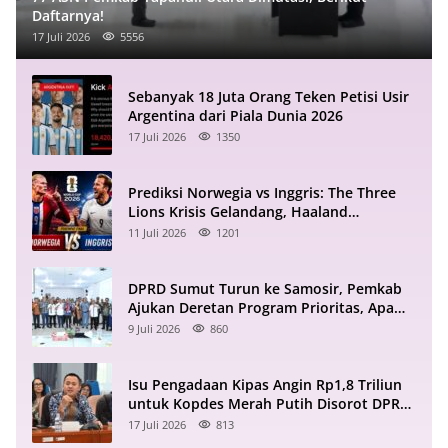
Daftarnya!
17 Juli 2026
5556
Sebanyak 18 Juta Orang Teken Petisi Usir
Argentina dari Piala Dunia 2026
17 Juli 2026
1350
Prediksi Norwegia vs Inggris: The Three
Lions Krisis Gelandang, Haaland
Mengintai
11 Juli 2026
1201
DPRD Sumut Turun ke Samosir, Pemkab
Ajukan Deretan Program Prioritas, Apa
Saja?
9 Juli 2026
860
Isu Pengadaan Kipas Angin Rp1,8 Triliun
untuk Kopdes Merah Putih Disorot DPR
RI
17 Juli 2026
813