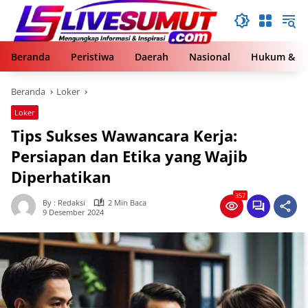
Langsung
ke
konten
Beranda
Peristiwa
Daerah
Nasional
Hukum & Kr
Beranda
Loker
Loker
Tips Sukses Wawancara Kerja:
Persiapan dan Etika yang Wajib
Diperhatikan
357
By : Redaksi
2 Min Baca
9 Desember 2024