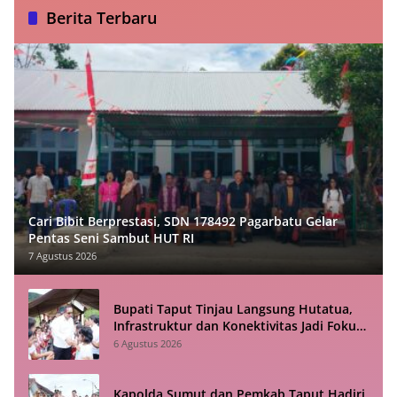
Berita Terbaru
Cari Bibit Berprestasi, SDN 178492 Pagarbatu Gelar
Pentas Seni Sambut HUT RI
7 Agustus 2026
Bupati Taput Tinjau Langsung Hutatua,
Infrastruktur dan Konektivitas Jadi Fokus
Utama
6 Agustus 2026
Kapolda Sumut dan Pemkab Taput Hadiri