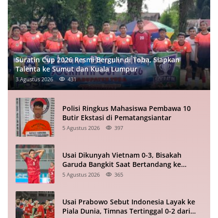
Suratin Cup 2026 Resmi Bergulir di Toba, Siapkan
Talenta ke Sumut dan Kuala Lumpur
3 Agustus 2026
431
Polisi Ringkus Mahasiswa Pembawa 10
Butir Ekstasi di Pematangsiantar
5 Agustus 2026
397
Usai Dikunyah Vietnam 0-3, Bisakah
Garuda Bangkit Saat Bertandang ke
Singapura?
5 Agustus 2026
365
Usai Prabowo Sebut Indonesia Layak ke
Piala Dunia, Timnas Tertinggal 0-2 dari