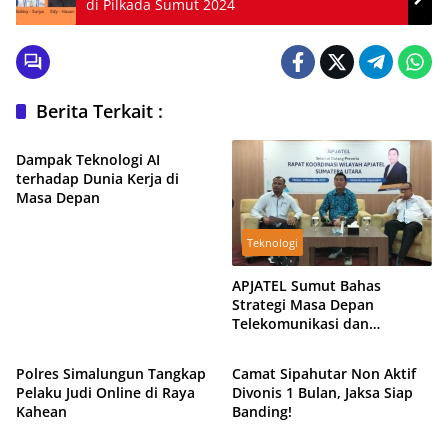
di Pilkada Sumut 2024
Berita Terkait :
Teknologi
Dampak Teknologi AI
terhadap Dunia Kerja di
Masa Depan
Teknologi
APJATEL Sumut Bahas
Strategi Masa Depan
Telekomunikasi dan
TNI/Polri
Hukum & Kriminal
Pembentukan Pengurus
Baru
Polres Simalungun Tangkap
Camat Sipahutar Non Aktif
Pelaku Judi Online di Raya
Divonis 1 Bulan, Jaksa Siap
Kahean
Banding!
Otomotif
Daerah