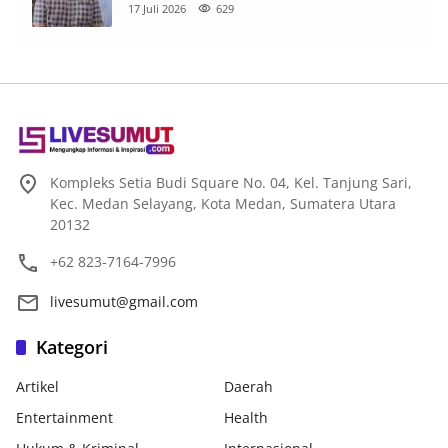
Nama Baik di Facebook
17 Juli 2026
629
Kompleks Setia Budi Square No. 04, Kel. Tanjung Sari,
Kec. Medan Selayang, Kota Medan, Sumatera Utara
20132
+62 823-7164-7996
livesumut@gmail.com
Kategori
Artikel
Daerah
Entertainment
Health