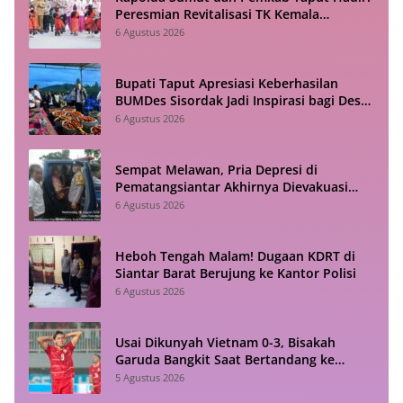
Peresmian Revitalisasi TK Kemala
Bhayangkari Tarutung
6 Agustus 2026
Bupati Taput Apresiasi Keberhasilan
BUMDes Sisordak Jadi Inspirasi bagi Desa
Lain
6 Agustus 2026
Sempat Melawan, Pria Depresi di
Pematangsiantar Akhirnya Dievakuasi
Polisi
6 Agustus 2026
Heboh Tengah Malam! Dugaan KDRT di
Siantar Barat Berujung ke Kantor Polisi
6 Agustus 2026
Usai Dikunyah Vietnam 0-3, Bisakah
Garuda Bangkit Saat Bertandang ke
Singapura?
5 Agustus 2026