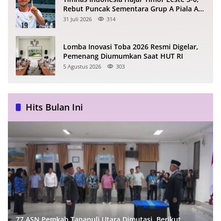
Rebut Puncak Sementara Grup A Piala AFF
2026
31 Juli 2026
314
Lomba Inovasi Toba 2026 Resmi Digelar,
Pemenang Diumumkan Saat HUT RI
5 Agustus 2026
303
Hits Bulan Ini
77 ASN Pemkab Tapanuli Utara Dimutasi, Berikut