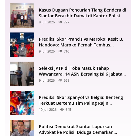
Kasus Dugaan Pencurian Tiang Bendera di
Siantar Berakhir Damai di Kantor Polisi
9 Juli 2026
727
Prediksi Skor Prancis vs Maroko: Kesit B.
Handoyo: Maroko Pernah Tembus
Semifinal 2022
9 Juli 2026
710
Seleksi JPTP di Toba Masuk Tahap
Wawancara, 14 ASN Bersaing Isi 6 Jabatan
Strategis
9 Juli 2026
658
Prediksi Skor Spanyol vs Belgia: Benteng
Terkuat Bertemu Tim Paling Rajin
Menyerang
10 Juli 2026
645
Politisi Demokrat Siantar Laporkan
Advokat ke Polisi, Diduga Cemarkan