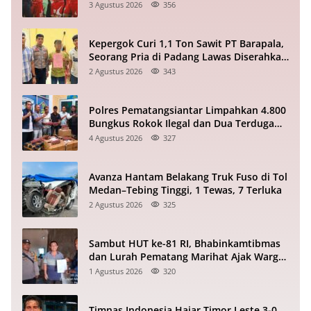
Vietnam Babak I Piala ASEAN
3 Agustus 2026
356
Kepergok Curi 1,1 Ton Sawit PT Barapala,
Seorang Pria di Padang Lawas Diserahkan
ke Polisi
2 Agustus 2026
343
Polres Pematangsiantar Limpahkan 4.800
Bungkus Rokok Ilegal dan Dua Terduga
Pelaku ke Bea Cukai
4 Agustus 2026
327
Avanza Hantam Belakang Truk Fuso di Tol
Medan–Tebing Tinggi, 1 Tewas, 7 Terluka
2 Agustus 2026
325
Sambut HUT ke-81 RI, Bhabinkamtibmas
dan Lurah Pematang Marihat Ajak Warga
Kibarkan Merah Putih
1 Agustus 2026
320
Timnas Indonesia Hajar Timor Leste 3-0,