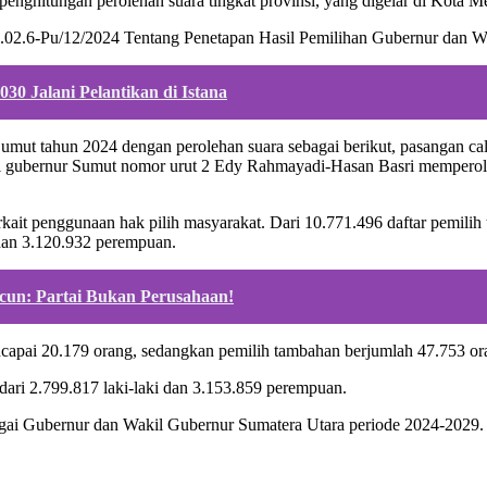
l penghitungan perolehan suara tingkat provinsi, yang digelar di Kota 
02.6-Pu/12/2024 Tentang Penetapan Hasil Pemilihan Gubernur dan Wa
30 Jalani Pelantikan di Istana
Sumut tahun 2024 dengan perolehan suara sebagai berikut, pasangan c
l gubernur Sumut nomor urut 2 Edy Rahmayadi-Hasan Basri memperole
rkait penggunaan hak pilih masyarakat. Dari 10.771.496 daftar pemili
 dan 3.120.932 perempuan.
cun: Partai Bukan Perusahaan!
ncapai 20.179 orang, sedangkan pemilih tambahan berjumlah 47.753 or
 dari 2.799.817 laki-laki dan 3.153.859 perempuan.
bagai Gubernur dan Wakil Gubernur Sumatera Utara periode 2024-2029.