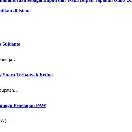
 Lumbantoruan sebagai Bupati dan Wakil Bupati Tapanuli Utara 2
tikan di Istana
o Subianto
kinerja…
AW Suara Terbanyak Kedua
bupaten…
enunggu Penetapan PAW
PAW)…