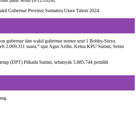
Medan pada Senin (9/12/2024).
kil Gubernur Provinsi Sumatera Utara Tahun 2024.
alon gubernur dan wakil gubernur nomor urut 1 Bobby-Surya
h 2.009.311 suara,” ujar Agus Arifin, Ketua KPU Sumut, Senin
h tetap (DPT) Pilkada Sumut, sebanyak 5.885.744 pemilih
ang.