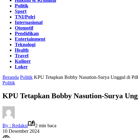
Hukum & Kriminal
Politik
Sport
TNI/Polri
Internasional
Otomotif
Pendidikan
Entertainment
Teknologi
Health
Travel
Kuliner
Loker
Beranda
Politik
KPU Tetapkan Bobby Nasution-Surya Unggul di Pil
Politik
KPU Tetapkan Bobby Nasution-Surya Ungg
By : Redaksi
2 min baca
10 Desember 2024