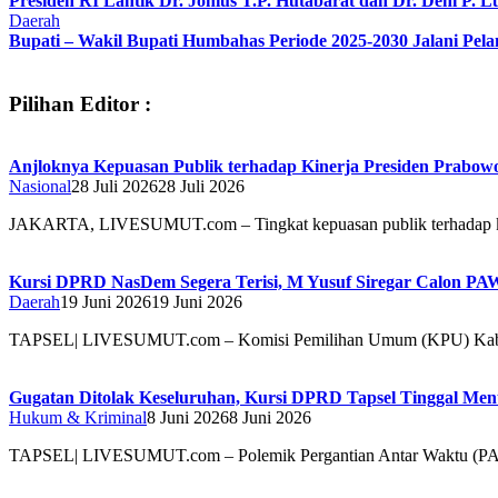
Presiden RI Lantik Dr. Jonius T.P. Hutabarat dan Dr. Deni P.
Daerah
Bupati – Wakil Bupati Humbahas Periode 2025-2030 Jalani Pelan
Pilihan Editor :
Anjloknya Kepuasan Publik terhadap Kinerja Presiden Prabow
Nasional
28 Juli 2026
28 Juli 2026
JAKARTA, LIVESUMUT.com – Tingkat kepuasan publik terhadap 
Kursi DPRD NasDem Segera Terisi, M Yusuf Siregar Calon P
Daerah
19 Juni 2026
19 Juni 2026
TAPSEL| LIVESUMUT.com – Komisi Pemilihan Umum (KPU) Ka
Gugatan Ditolak Keseluruhan, Kursi DPRD Tapsel Tinggal M
Hukum & Kriminal
8 Juni 2026
8 Juni 2026
TAPSEL| LIVESUMUT.com – Polemik Pergantian Antar Waktu (