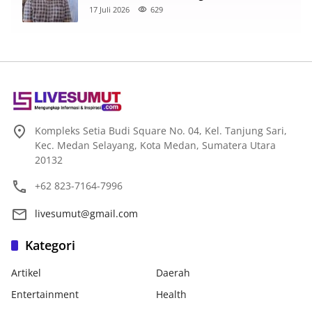
Nama Baik di Facebook
17 Juli 2026
629
Kompleks Setia Budi Square No. 04, Kel. Tanjung Sari,
Kec. Medan Selayang, Kota Medan, Sumatera Utara
20132
+62 823-7164-7996
livesumut@gmail.com
Kategori
Artikel
Daerah
Entertainment
Health