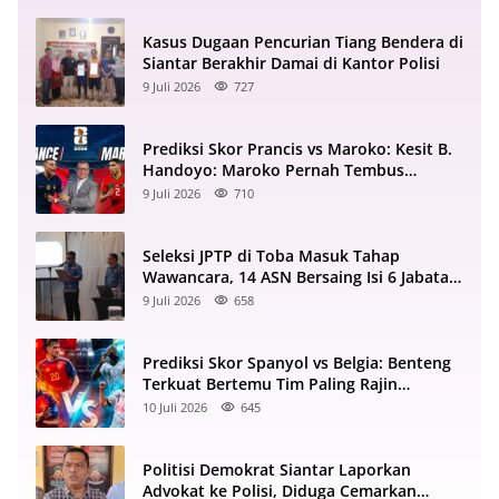
Kasus Dugaan Pencurian Tiang Bendera di
Siantar Berakhir Damai di Kantor Polisi
9 Juli 2026
727
Prediksi Skor Prancis vs Maroko: Kesit B.
Handoyo: Maroko Pernah Tembus
Semifinal 2022
9 Juli 2026
710
Seleksi JPTP di Toba Masuk Tahap
Wawancara, 14 ASN Bersaing Isi 6 Jabatan
Strategis
9 Juli 2026
658
Prediksi Skor Spanyol vs Belgia: Benteng
Terkuat Bertemu Tim Paling Rajin
Menyerang
10 Juli 2026
645
Politisi Demokrat Siantar Laporkan
Advokat ke Polisi, Diduga Cemarkan