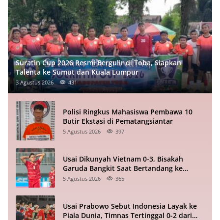
Suratin Cup 2026 Resmi Bergulir di Toba, Siapkan
Talenta ke Sumut dan Kuala Lumpur
3 Agustus 2026
431
Polisi Ringkus Mahasiswa Pembawa 10
Butir Ekstasi di Pematangsiantar
5 Agustus 2026
397
Usai Dikunyah Vietnam 0-3, Bisakah
Garuda Bangkit Saat Bertandang ke
Singapura?
5 Agustus 2026
365
Usai Prabowo Sebut Indonesia Layak ke
Piala Dunia, Timnas Tertinggal 0-2 dari