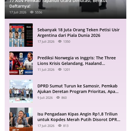
77 ASN Pemkab Tapanuli Utara Dimutasi, Berikut
Daftarnya!
17 Juli 2026
5556
Sebanyak 18 Juta Orang Teken Petisi Usir
Argentina dari Piala Dunia 2026
17 Juli 2026
1350
Prediksi Norwegia vs Inggris: The Three
Lions Krisis Gelandang, Haaland
Mengintai
11 Juli 2026
1201
DPRD Sumut Turun ke Samosir, Pemkab
Ajukan Deretan Program Prioritas, Apa
Saja?
9 Juli 2026
860
Isu Pengadaan Kipas Angin Rp1,8 Triliun
untuk Kopdes Merah Putih Disorot DPR
RI
17 Juli 2026
813