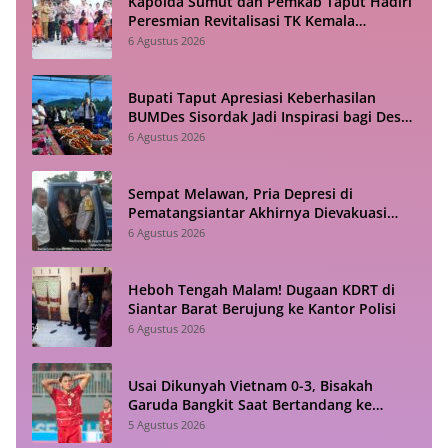
Kapolda Sumut dan Pemkab Taput Hadiri
Peresmian Revitalisasi TK Kemala
Bhayangkari Tarutung
6 Agustus 2026
Bupati Taput Apresiasi Keberhasilan
BUMDes Sisordak Jadi Inspirasi bagi Desa
Lain
6 Agustus 2026
Sempat Melawan, Pria Depresi di
Pematangsiantar Akhirnya Dievakuasi
Polisi
6 Agustus 2026
Heboh Tengah Malam! Dugaan KDRT di
Siantar Barat Berujung ke Kantor Polisi
6 Agustus 2026
Usai Dikunyah Vietnam 0-3, Bisakah
Garuda Bangkit Saat Bertandang ke
Singapura?
5 Agustus 2026