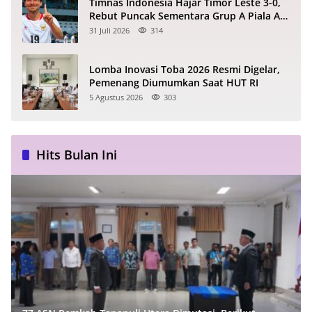
Timnas Indonesia Hajar Timor Leste 3-0,
Rebut Puncak Sementara Grup A Piala AFF
2026
31 Juli 2026
314
Lomba Inovasi Toba 2026 Resmi Digelar,
Pemenang Diumumkan Saat HUT RI
5 Agustus 2026
303
Hits Bulan Ini