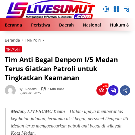
Langsung
ke
konten
Beranda
Peristiwa
Daerah
Nasional
Hukum & Kr
Beranda
TNI/Polri
TNI/Polri
Tim Anti Begal Denpom I/5 Medan
Terus Giatkan Patroli untuk
Tingkatkan Keamanan
286
By : Redaksi
2 Min Baca
5 Januari 2025
Medan, LIVESUMUT.com
– Dalam upaya memberantas
kejahatan jalanan, terutama aksi begal, personel Denpom I/5
Medan terus menggencarkan patroli anti begal di wilayah
Kota Medan.