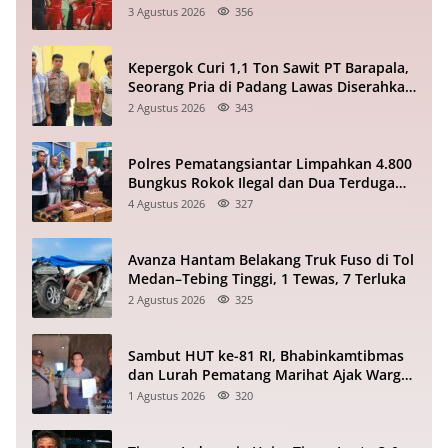
Vietnam Babak I Piala ASEAN
3 Agustus 2026
356
Kepergok Curi 1,1 Ton Sawit PT Barapala,
Seorang Pria di Padang Lawas Diserahkan
ke Polisi
2 Agustus 2026
343
Polres Pematangsiantar Limpahkan 4.800
Bungkus Rokok Ilegal dan Dua Terduga
Pelaku ke Bea Cukai
4 Agustus 2026
327
Avanza Hantam Belakang Truk Fuso di Tol
Medan–Tebing Tinggi, 1 Tewas, 7 Terluka
2 Agustus 2026
325
Sambut HUT ke-81 RI, Bhabinkamtibmas
dan Lurah Pematang Marihat Ajak Warga
Kibarkan Merah Putih
1 Agustus 2026
320