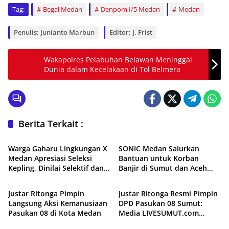
Tag:
Begal Medan
Denpom I/5 Medan
Medan
Penulis: Junianto Marbun
Editor: J. Frist
Wakapolres Pelabuhan Belawan Meninggal
Dunia dalam Kecelakaan di Tol Belmera
Berita Terkait :
Daerah
Uncategorized
Warga Gaharu Lingkungan X
SONIC Medan Salurkan
Medan Apresiasi Seleksi
Bantuan untuk Korban
Kepling, Dinilai Selektif dan
Banjir di Sumut dan Aceh
Uncategorized
Daerah
Transparan
dalam Rangka Anniversary
ke-5
Justar Ritonga Pimpin
Justar Ritonga Resmi Pimpin
Langsung Aksi Kemanusiaan
DPD Pasukan 08 Sumut:
Pasukan 08 di Kota Medan
Media LIVESUMUT.com
Daerah
Daerah
Berikan Ucapan Selamat