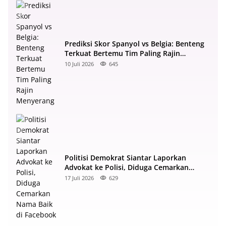
Prediksi Skor Spanyol vs Belgia: Benteng
Terkuat Bertemu Tim Paling Rajin
Menyerang
10 Juli 2026
645
Politisi Demokrat Siantar Laporkan
Advokat ke Polisi, Diduga Cemarkan
Nama Baik di Facebook
17 Juli 2026
629