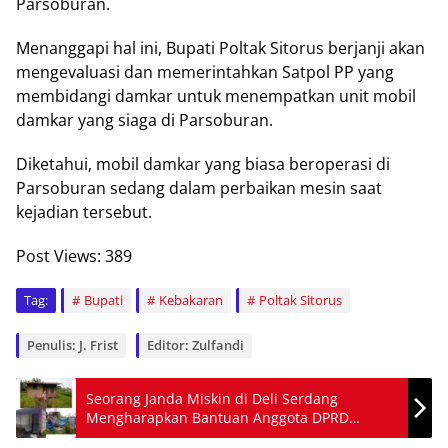
Parsoburan.
Menanggapi hal ini, Bupati Poltak Sitorus berjanji akan
mengevaluasi dan memerintahkan Satpol PP yang
membidangi damkar untuk menempatkan unit mobil
damkar yang siaga di Parsoburan.
Diketahui, mobil damkar yang biasa beroperasi di
Parsoburan sedang dalam perbaikan mesin saat
kejadian tersebut.
Post Views:
389
Tag:
Bupati
Kebakaran
Poltak Sitorus
Penulis: J. Frist
Editor: Zulfandi
Seorang Janda Miskin di Deli Serdang
Mengharapkan Bantuan Anggota DPRD
Muhammad Dahnil Ginting