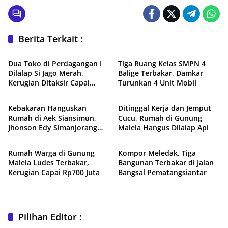
Berita Terkait :
Peristiwa
Peristiwa
Dua Toko di Perdagangan I
Tiga Ruang Kelas SMPN 4
Dilalap Si Jago Merah,
Balige Terbakar, Damkar
Kerugian Ditaksir Capai
Turunkan 4 Unit Mobil
Peristiwa
Peristiwa
Rp1,5 Miliar
Kebakaran Hanguskan
Ditinggal Kerja dan Jemput
Rumah di Aek Siansimun,
Cucu, Rumah di Gunung
Jhonson Edy Simanjorang
Malela Hangus Dilalap Api
Peristiwa
Peristiwa
Salurkan Bantuan
Rumah Warga di Gunung
Kompor Meledak, Tiga
Malela Ludes Terbakar,
Bangunan Terbakar di Jalan
Kerugian Capai Rp700 Juta
Bangsal Pematangsiantar
Pilihan Editor :