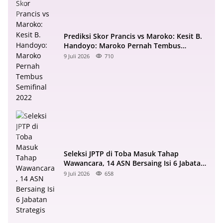
Prediksi Skor Prancis vs Maroko: Kesit B.
Handoyo: Maroko Pernah Tembus
Semifinal 2022
9 Juli 2026
710
Seleksi JPTP di Toba Masuk Tahap
Wawancara, 14 ASN Bersaing Isi 6 Jabatan
Strategis
9 Juli 2026
658