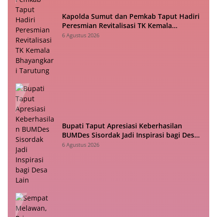
Kapolda Sumut dan Pemkab Taput Hadiri
Peresmian Revitalisasi TK Kemala
Bhayangkari Tarutung
6 Agustus 2026
Bupati Taput Apresiasi Keberhasilan
BUMDes Sisordak Jadi Inspirasi bagi Desa
Lain
6 Agustus 2026