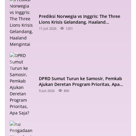
Prediksi Norwegia vs Inggris: The Three
Lions Krisis Gelandang, Haaland
Mengintai
11 Juli 2026
1201
DPRD Sumut Turun ke Samosir, Pemkab
Ajukan Deretan Program Prioritas, Apa
Saja?
9 Juli 2026
860