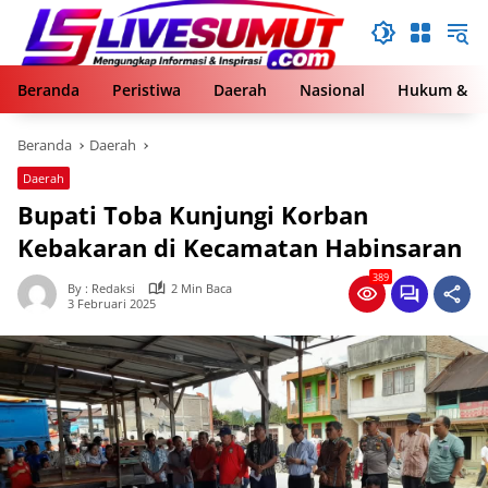
Langsung
ke
konten
Beranda
Peristiwa
Daerah
Nasional
Hukum & Kr
Beranda
Daerah
Daerah
Bupati Toba Kunjungi Korban
Kebakaran di Kecamatan Habinsaran
389
By : Redaksi
2 Min Baca
3 Februari 2025