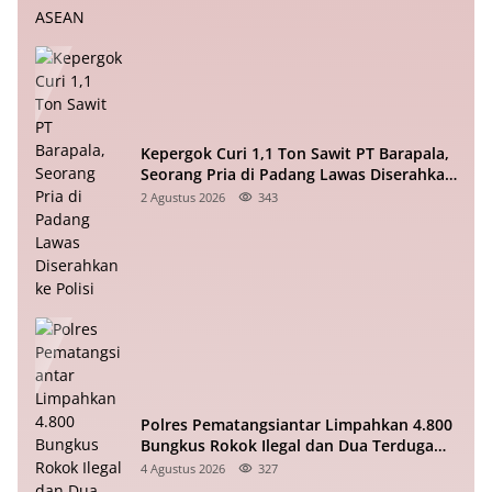
Kepergok Curi 1,1 Ton Sawit PT Barapala,
Seorang Pria di Padang Lawas Diserahkan
ke Polisi
2 Agustus 2026
343
Polres Pematangsiantar Limpahkan 4.800
Bungkus Rokok Ilegal dan Dua Terduga
Pelaku ke Bea Cukai
4 Agustus 2026
327