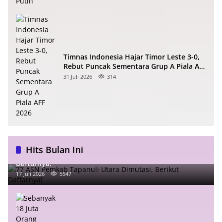
Timnas Indonesia Hajar Timor Leste 3-0,
Rebut Puncak Sementara Grup A Piala AFF
2026
31 Juli 2026
314
Hits Bulan Ini
77 ASN Pemkab Tapanuli Utara Dimutasi, Berikut
Daftarnya!
17 Juli 2026
5547