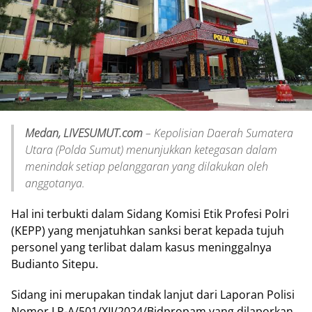
Medan, LIVESUMUT.com
– Kepolisian Daerah Sumatera
Utara (Polda Sumut) menunjukkan ketegasan dalam
menindak setiap pelanggaran yang dilakukan oleh
anggotanya.
Hal ini terbukti dalam Sidang Komisi Etik Profesi Polri
(KEPP) yang menjatuhkan sanksi berat kepada tujuh
personel yang terlibat dalam kasus meninggalnya
Budianto Sitepu.
Sidang ini merupakan tindak lanjut dari Laporan Polisi
Nomor LP-A/501/XII/2024/Bidpropam yang dilaporkan