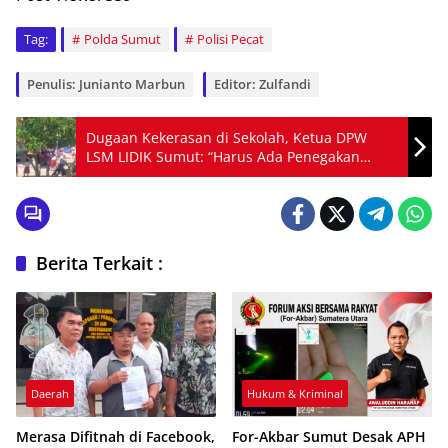
Tag:
Polda Sumut
Polisi Pecat
Penulis: Junianto Marbun
Editor: Zulfandi
Dugaan Kekerasan di Sekolah, Ketua DPW
LSM LIDIK Sumut: “Harus Ada Penegakan
Hukum yang Adil”
Berita Terkait :
Daerah
Hukum & Kriminal
Merasa Difitnah di Facebook,
For-Akbar Sumut Desak APH