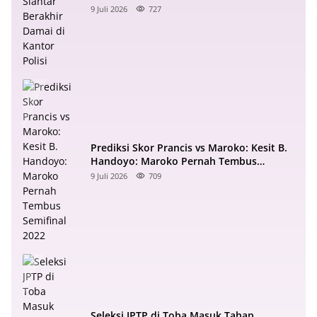
9 Juli 2026
727
Prediksi Skor Prancis vs Maroko: Kesit B.
Handoyo: Maroko Pernah Tembus
Semifinal 2022
9 Juli 2026
709
Seleksi JPTP di Toba Masuk Tahap