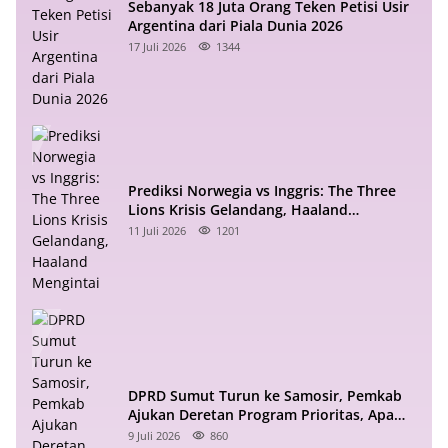
Sebanyak 18 Juta Orang Teken Petisi Usir
Argentina dari Piala Dunia 2026
17 Juli 2026
1344
Prediksi Norwegia vs Inggris: The Three
Lions Krisis Gelandang, Haaland
Mengintai
11 Juli 2026
1201
DPRD Sumut Turun ke Samosir, Pemkab
Ajukan Deretan Program Prioritas, Apa
Saja?
9 Juli 2026
860