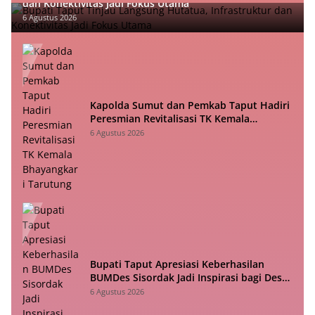
dan Konektivitas Jadi Fokus Utama
6 Agustus 2026
Kapolda Sumut dan Pemkab Taput Hadiri
Peresmian Revitalisasi TK Kemala
Bhayangkari Tarutung
6 Agustus 2026
Bupati Taput Apresiasi Keberhasilan
BUMDes Sisordak Jadi Inspirasi bagi Desa
Lain
6 Agustus 2026