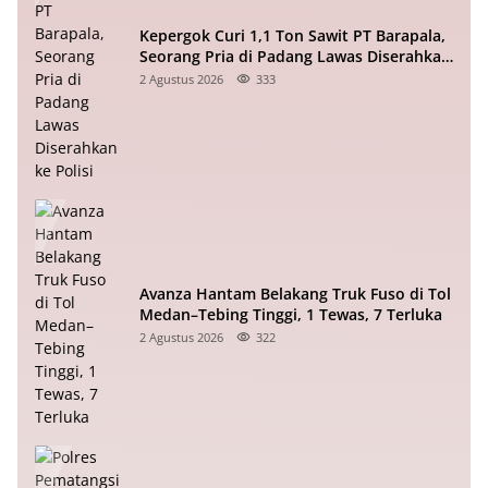
Kepergok Curi 1,1 Ton Sawit PT Barapala,
Seorang Pria di Padang Lawas Diserahkan
ke Polisi
2 Agustus 2026
333
Avanza Hantam Belakang Truk Fuso di Tol
Medan–Tebing Tinggi, 1 Tewas, 7 Terluka
2 Agustus 2026
322