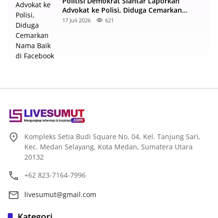
Politisi Demokrat Siantar Laporkan
Advokat ke Polisi, Diduga Cemarkan
Nama Baik di Facebook
17 Juli 2026
621
Kompleks Setia Budi Square No. 04, Kel. Tanjung Sari,
Kec. Medan Selayang, Kota Medan, Sumatera Utara
20132
+62 823-7164-7996
livesumut@gmail.com
Kategori