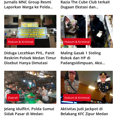
Jurnalis MNC Group Resmi
Razia The Cube Club terkait
Laporkan Warga ke Polda
Dugaan Ekstasi dan
Sumut
Pengunjung di Bawah Umur
Hukum & Kriminal
Hukum & Kriminal
Diduga Lecehkan PHL, Panit
Maling Gasak 1 Steling
Reskrim Polsek Medan Timur
Rokok dan HP di
Disebut Hanya Dimutasi
Padangsidimpuan, Aksi
Terekam CCTV
Daerah
Hukum & Kriminal
Jelang Idulfitri, Polda Sumut
Aktivitas Judi Jackpot di
Sidak Pasar di Medan:
Belakang KFC Zipur Medan