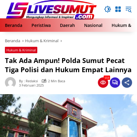
Langsung
ke
konten
Beranda
Peristiwa
Daerah
Nasional
Hukum & Kr
Beranda
Hukum & Kriminal
Hukum & Kriminal
Tak Ada Ampun! Polda Sumut Pecat
Tiga Polisi dan Hukum Empat Lainnya
559
By : Redaksi
2 Min Baca
3 Februari 2025