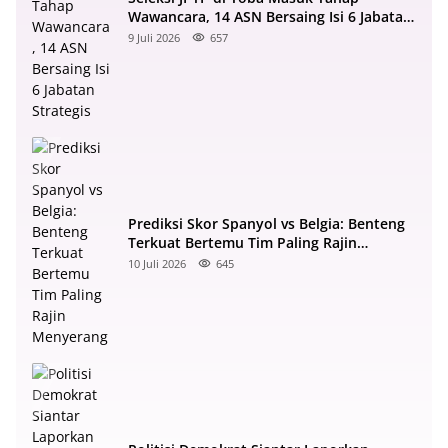
Wawancara, 14 ASN Bersaing Isi 6 Jabatan
Strategis
9 Juli 2026
657
Prediksi Skor Spanyol vs Belgia: Benteng
Terkuat Bertemu Tim Paling Rajin
Menyerang
10 Juli 2026
645