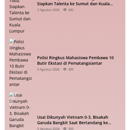
Siapkan Talenta ke Sumut dan Kuala
Lumpur
3 Agustus 2026
430
Polisi Ringkus Mahasiswa Pembawa 10
Butir Ekstasi di Pematangsiantar
5 Agustus 2026
389
Usai Dikunyah Vietnam 0-3, Bisakah
Garuda Bangkit Saat Bertandang ke
Singapura?
5 Agustus 2026
355