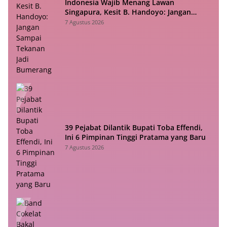
Indonesia Wajib Menang Lawan
Singapura, Kesit B. Handoyo: Jangan
Sampai Tekanan Jadi Bumerang
7 Agustus 2026
39 Pejabat Dilantik Bupati Toba Effendi,
Ini 6 Pimpinan Tinggi Pratama yang Baru
7 Agustus 2026