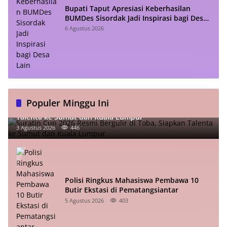
Bupati Taput Apresiasi Keberhasilan
BUMDes Sisordak Jadi Inspirasi bagi Desa
Lain
6 Agustus 2026
Populer Minggu Ini
Suratin Cup 2026 Resmi Bergulir di Toba, Siapkan
Talenta ke Sumut dan Kuala Lumpur
3 Agustus 2026
446
Polisi Ringkus Mahasiswa Pembawa 10
Butir Ekstasi di Pematangsiantar
5 Agustus 2026
403