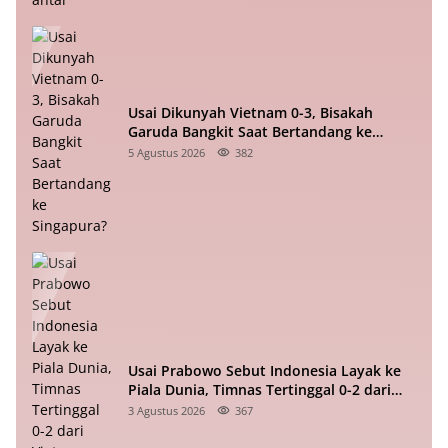
Usai Dikunyah Vietnam 0-3, Bisakah
Garuda Bangkit Saat Bertandang ke
Singapura?
5 Agustus 2026
382
Usai Prabowo Sebut Indonesia Layak ke
Piala Dunia, Timnas Tertinggal 0-2 dari
Vietnam Babak I Piala ASEAN
3 Agustus 2026
367