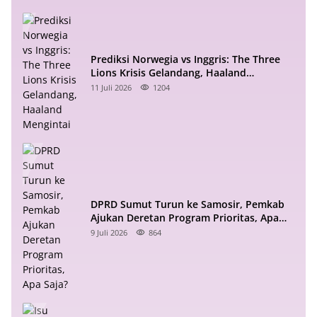
Prediksi Norwegia vs Inggris: The Three
Lions Krisis Gelandang, Haaland
Mengintai
11 Juli 2026
1204
DPRD Sumut Turun ke Samosir, Pemkab
Ajukan Deretan Program Prioritas, Apa
Saja?
9 Juli 2026
864