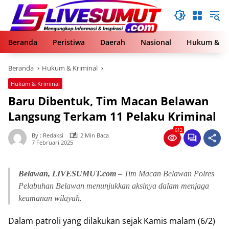
Langsung
ke
konten
Beranda
Peristiwa
Daerah
Nasional
Hukum & Kr
Beranda
Hukum & Kriminal
Hukum & Kriminal
Baru Dibentuk, Tim Macan Belawan
Langsung Terkam 11 Pelaku Kriminal
612
By : Redaksi
2 Min Baca
7 Februari 2025
Belawan, LIVESUMUT.com
– Tim Macan Belawan Polres
Pelabuhan Belawan menunjukkan aksinya dalam menjaga
keamanan wilayah.
Dalam patroli yang dilakukan sejak Kamis malam (6/2)