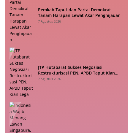
Pemkab Taput dan Partai Demokrat
Tanam Harapan Lewat Akar Penghijauan
7 Agustus 2026
JTP Hutabarat Sukses Negosiasi
Restrukturisasi PEN, APBD Taput Kian
Lega
7 Agustus 2026