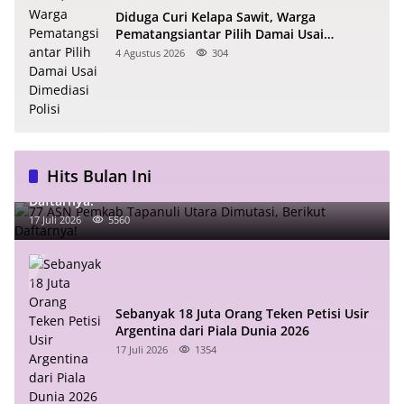
Diduga Curi Kelapa Sawit, Warga
Pematangsiantar Pilih Damai Usai
Dimediasi Polisi
4 Agustus 2026
304
Hits Bulan Ini
77 ASN Pemkab Tapanuli Utara Dimutasi, Berikut
Daftarnya!
17 Juli 2026
5560
Sebanyak 18 Juta Orang Teken Petisi Usir
Argentina dari Piala Dunia 2026
17 Juli 2026
1354