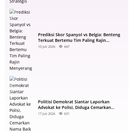
Prediksi Skor Spanyol vs Belgia: Benteng
Terkuat Bertemu Tim Paling Rajin
Menyerang
10 Juli 2026
647
Politisi Demokrat Siantar Laporkan
Advokat ke Polisi, Diduga Cemarkan
Nama Baik di Facebook
17 Juli 2026
631