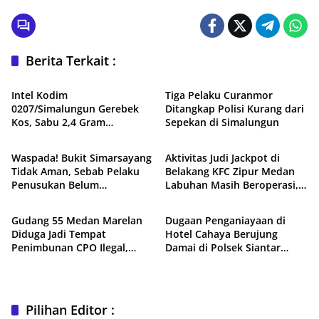
Berita Terkait :
Peristiwa
Hukum & Kriminal
Intel Kodim
Tiga Pelaku Curanmor
0207/Simalungun Gerebek
Ditangkap Polisi Kurang dari
Kos, Sabu 2,4 Gram
Sepekan di Simalungun
Daerah
Hukum & Kriminal
Diamankan
Waspada! Bukit Simarsayang
Aktivitas Judi Jackpot di
Tidak Aman, Sebab Pelaku
Belakang KFC Zipur Medan
Penusukan Belum
Labuhan Masih Beroperasi,
Hukum & Kriminal
Daerah
Ditangkap
Polisi Belum Beri Tanggapan
Gudang 55 Medan Marelan
Dugaan Penganiayaan di
Diduga Jadi Tempat
Hotel Cahaya Berujung
Penimbunan CPO Ilegal,
Damai di Polsek Siantar
Warga Minta Polisi Bergerak
Utara
Pilihan Editor :