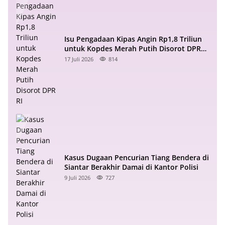
Isu Pengadaan Kipas Angin Rp1,8 Triliun
untuk Kopdes Merah Putih Disorot DPR
RI
17 Juli 2026
814
Kasus Dugaan Pencurian Tiang Bendera di
Siantar Berakhir Damai di Kantor Polisi
9 Juli 2026
727