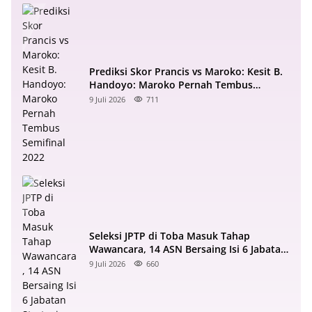
Prediksi Skor Prancis vs Maroko: Kesit B.
Handoyo: Maroko Pernah Tembus
Semifinal 2022
9 Juli 2026
711
Seleksi JPTP di Toba Masuk Tahap
Wawancara, 14 ASN Bersaing Isi 6 Jabatan
Strategis
9 Juli 2026
660