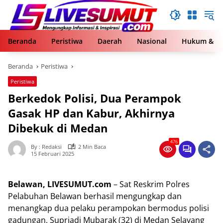
Langsung
ke
konten
Beranda
Peristiwa
Daerah
Nasional
Hukum & Kr
Beranda
Peristiwa
Peristiwa
Berkedok Polisi, Dua Perampok
Gasak HP dan Kabur, Akhirnya
Dibekuk di Medan
476
By : Redaksi
2 Min Baca
15 Februari 2025
Belawan, LIVESUMUT.com
– Sat Reskrim Polres
Pelabuhan Belawan berhasil mengungkap dan
menangkap dua pelaku perampokan bermodus polisi
gadungan, Supriadi Mubarak (32) di Medan Selayang