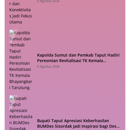
Utama
6 Agustus 2026
Kapolda Sumut dan Pemkab Taput Hadiri
Peresmian Revitalisasi TK Kemala
Bhayangkari Tarutung
6 Agustus 2026
Bupati Taput Apresiasi Keberhasilan
BUMDes Sisordak Jadi Inspirasi bagi Desa