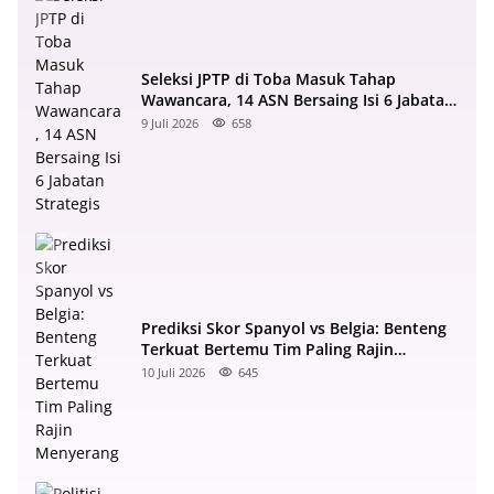
Seleksi JPTP di Toba Masuk Tahap
Wawancara, 14 ASN Bersaing Isi 6 Jabatan
Strategis
9 Juli 2026
658
Prediksi Skor Spanyol vs Belgia: Benteng
Terkuat Bertemu Tim Paling Rajin
Menyerang
10 Juli 2026
645