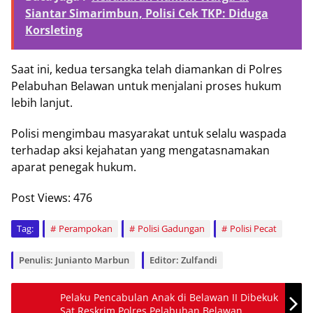
Siantar Simarimbun, Polisi Cek TKP: Diduga
Korsleting
Saat ini, kedua tersangka telah diamankan di Polres
Pelabuhan Belawan untuk menjalani proses hukum
lebih lanjut.
Polisi mengimbau masyarakat untuk selalu waspada
terhadap aksi kejahatan yang mengatasnamakan
aparat penegak hukum.
Post Views:
476
Tag:
Perampokan
Polisi Gadungan
Polisi Pecat
Penulis: Junianto Marbun
Editor: Zulfandi
Pelaku Pencabulan Anak di Belawan II Dibekuk
Sat Reskrim Polres Pelabuhan Belawan