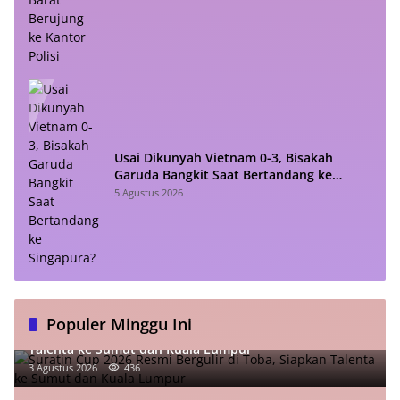
Usai Dikunyah Vietnam 0-3, Bisakah
Garuda Bangkit Saat Bertandang ke
Singapura?
5 Agustus 2026
Populer Minggu Ini
Suratin Cup 2026 Resmi Bergulir di Toba, Siapkan
Talenta ke Sumut dan Kuala Lumpur
3 Agustus 2026
436