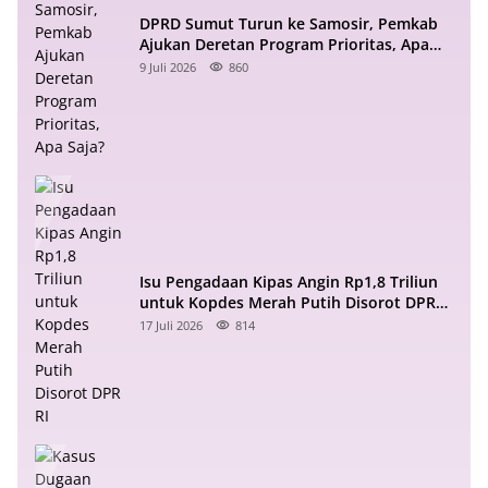
DPRD Sumut Turun ke Samosir, Pemkab
Ajukan Deretan Program Prioritas, Apa
Saja?
9 Juli 2026
860
Isu Pengadaan Kipas Angin Rp1,8 Triliun
untuk Kopdes Merah Putih Disorot DPR
RI
17 Juli 2026
814