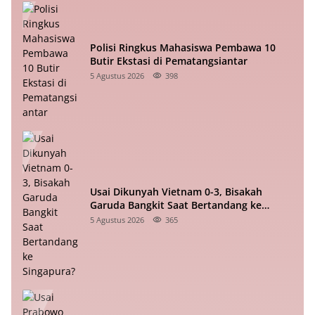
Polisi Ringkus Mahasiswa Pembawa 10
Butir Ekstasi di Pematangsiantar
5 Agustus 2026
398
Usai Dikunyah Vietnam 0-3, Bisakah
Garuda Bangkit Saat Bertandang ke
Singapura?
5 Agustus 2026
365