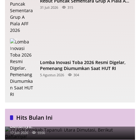
Rebut Puncak Sementara Grup A Piala AFF
2026
31 Juli 2026
315
Lomba Inovasi Toba 2026 Resmi Digelar,
Pemenang Diumumkan Saat HUT RI
5 Agustus 2026
304
Hits Bulan Ini
77 ASN Pemkab Tapanuli Utara Dimutasi, Berikut
Daftarnya!
17 Juli 2026
5556