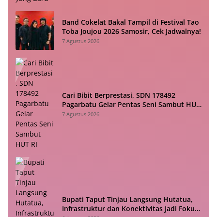
Band Cokelat Bakal Tampil di Festival Tao
Toba Joujou 2026 Samosir, Cek Jadwalnya!
7 Agustus 2026
Cari Bibit Berprestasi, SDN 178492
Pagarbatu Gelar Pentas Seni Sambut HUT
RI
7 Agustus 2026
Bupati Taput Tinjau Langsung Hutatua,
Infrastruktur dan Konektivitas Jadi Fokus