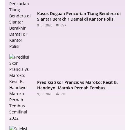
Kasus Dugaan Pencurian Tiang Bendera di
Siantar Berakhir Damai di Kantor Polisi
9 Juli 2026
727
Prediksi Skor Prancis vs Maroko: Kesit B.
Handoyo: Maroko Pernah Tembus
Semifinal 2022
9 Juli 2026
710