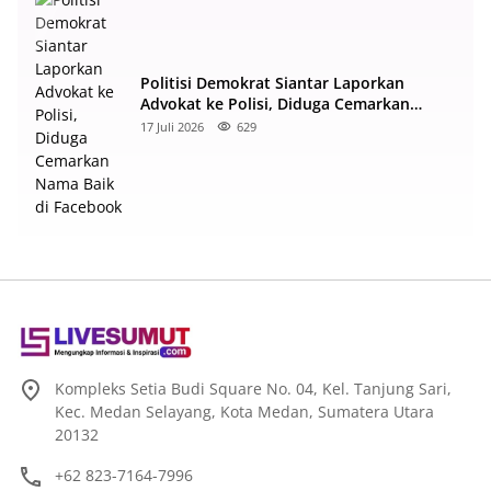
Politisi Demokrat Siantar Laporkan
Advokat ke Polisi, Diduga Cemarkan
Nama Baik di Facebook
17 Juli 2026
629
Kompleks Setia Budi Square No. 04, Kel. Tanjung Sari,
Kec. Medan Selayang, Kota Medan, Sumatera Utara
20132
+62 823-7164-7996