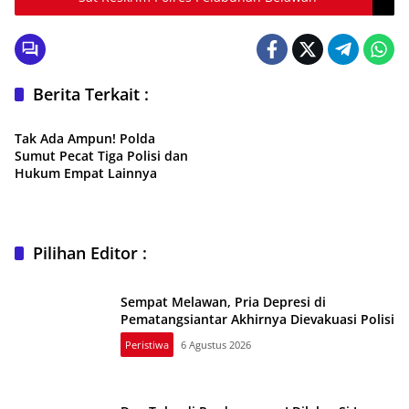
Berita Terkait :
Hukum & Kriminal
Tak Ada Ampun! Polda
Sumut Pecat Tiga Polisi dan
Hukum Empat Lainnya
Pilihan Editor :
Sempat Melawan, Pria Depresi di
Pematangsiantar Akhirnya Dievakuasi Polisi
Peristiwa
6 Agustus 2026