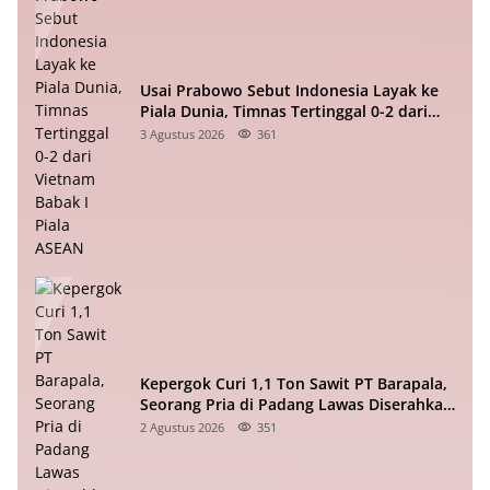
Usai Prabowo Sebut Indonesia Layak ke
Piala Dunia, Timnas Tertinggal 0-2 dari
Vietnam Babak I Piala ASEAN
3 Agustus 2026
361
Kepergok Curi 1,1 Ton Sawit PT Barapala,
Seorang Pria di Padang Lawas Diserahkan
ke Polisi
2 Agustus 2026
351