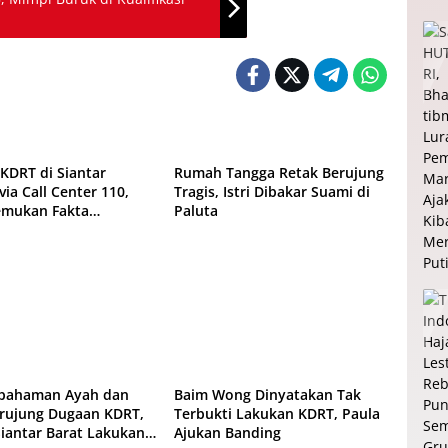
wa
Daerah
KDRT di Siantar
Rumah Tangga Retak Berujung
via Call Center 110,
Tragis, Istri Dibakar Suami di
Temukan Fakta
Paluta
tkan di TKP
wa
Entertainment
hpahaman Ayah dan
Baim Wong Dinyatakan Tak
rujung Dugaan KDRT,
Terbukti Lakukan KDRT, Paula
Siantar Barat Lakukan
Ajukan Banding