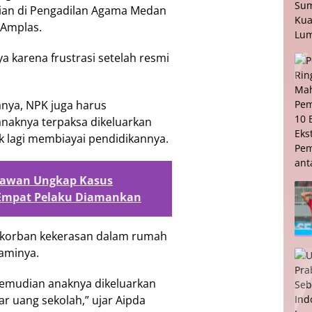
aian di Pengadilan Agama Medan
r Amplas.
 karena frustrasi setelah resmi
nya, NPK juga harus
naknya terpaksa dikeluarkan
ak lagi membiayai pendidikannya.
elawan Ungkap Kasus
 Empat Pelaku Diamankan
di korban kekerasan dalam rumah
uaminya.
. Kemudian anaknya dikeluarkan
r uang sekolah,” ujar Aipda