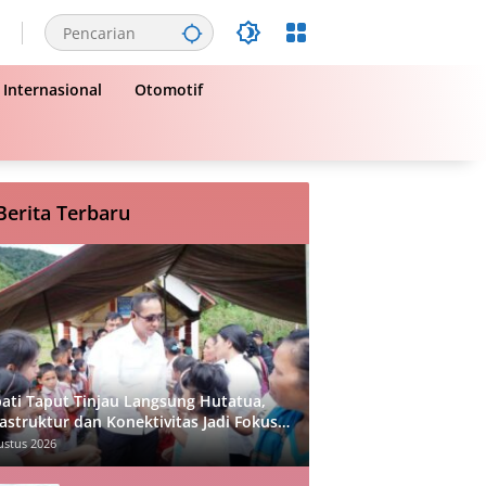
Internasional
Otomotif
Berita Terbaru
ati Taput Tinjau Langsung Hutatua,
rastruktur dan Konektivitas Jadi Fokus
ama
ustus 2026