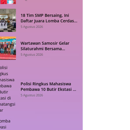
18 Tim SMP Bersaing, Ini
Daftar Juara Lomba Cerdas
Cermat HAN 2026 di Toba
5 Agustus 2026
Wartawan Samosir Gelar
Silaturahmi Bersama
Diskominfo, Sepakat Bangun
5 Agustus 2026
Komunikasi Konstruktif
Polisi Ringkus Mahasiswa
Pembawa 10 Butir Ekstasi di
Pematangsiantar
5 Agustus 2026