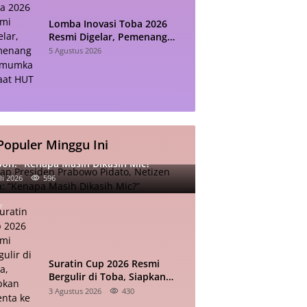
Lomba Inovasi Toba 2026
Resmi Digelar, Pemenang
Diumumkan Saat HUT RI
5 Agustus 2026
Populer Minggu Ini
iap Presiden Prabowo Pidato, Netizen
oh: “Kenapa Masih Dikasih Mic?”
li 2026
596
Suratin Cup 2026 Resmi
Bergulir di Toba, Siapkan
Talenta ke Sumut dan Kuala
3 Agustus 2026
430
Lumpur