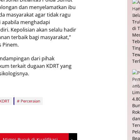
olongan dan menyelamatkan ibu
a masyarakat agar tidak ragu
i apabila menghadapi
iri. Kepolisian akan selalu hadir
an terbaik bagi masyarakat,”
s Pinem.
endampingan dari pihak
ukum terkait dugaan KDRT yang
sikologisnya.
KDRT
Perceraian
, Mimpi Buruk di Kualifikasi