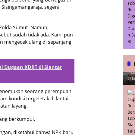
lan Sisingamangaraja, segera
 Polda Sumut. Namun,
ebut sudah tidak ada. Kami pun
n mengecek ulang di sepanjang
Set
! Dugaan KDRT di Siantar
Heb
31 Ju
 menemukan seorang perempuan
m kondisi tergeletak di lantai
batan layang.
yang berkumpul.
angan, diketahui bahwa NPK baru