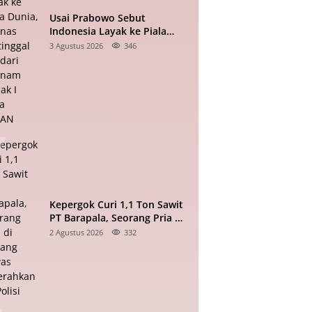
Usai Prabowo Sebut
Indonesia Layak ke Piala
Dunia, Timnas Tertinggal 0-2
3 Agustus 2026
346
dari Vietnam Babak I Piala
ASEAN
Kepergok Curi 1,1 Ton Sawit
PT Barapala, Seorang Pria di
Padang Lawas Diserahkan ke
2 Agustus 2026
332
Polisi