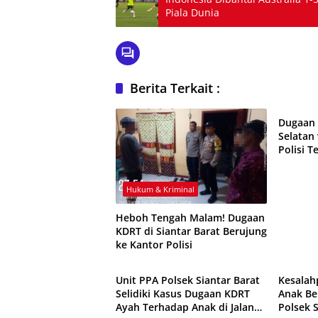
Piala Dunia
Berita Terkait :
Peristi
Dugaan 
Selatan 
Polisi 
Mengeju
Hukum & Kriminal
Heboh Tengah Malam! Dugaan
KDRT di Siantar Barat Berujung
ke Kantor Polisi
Hukum & Kriminal
Peristi
Unit PPA Polsek Siantar Barat
Kesala
Selidiki Kasus Dugaan KDRT
Anak Be
Ayah Terhadap Anak di Jalan
Polsek 