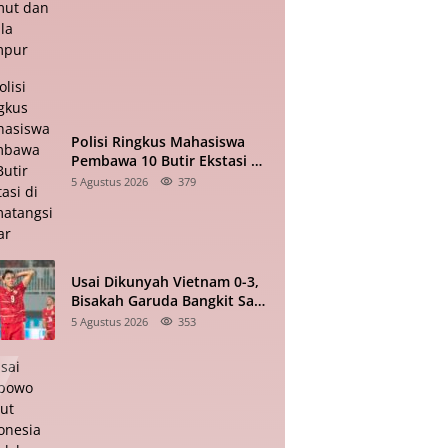
Polisi Ringkus Mahasiswa
Pembawa 10 Butir Ekstasi di
Pematangsiantar
5 Agustus 2026
379
Usai Dikunyah Vietnam 0-3,
Bisakah Garuda Bangkit Saat
Bertandang ke Singapura?
5 Agustus 2026
353