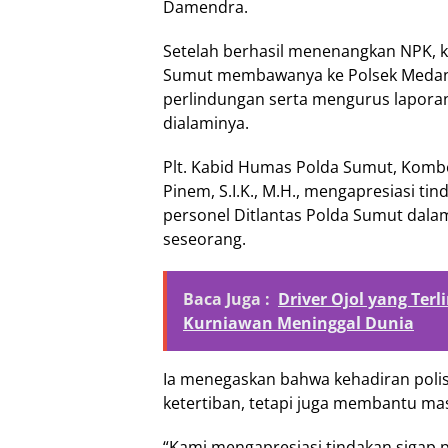
Damendra.
Setelah berhasil menenangkan NPK, ke
Sumut membawanya ke Polsek Medan
perlindungan serta mengurus lapora
dialaminya.
Plt. Kabid Humas Polda Sumut, Komb
Pinem, S.I.K., M.H., mengapresiasi ti
personel Ditlantas Polda Sumut dal
seseorang.
Baca Juga :
Driver Ojol yang Terl
Kurniawan Meninggal Dunia
Ia menegaskan bahwa kehadiran poli
ketertiban, tetapi juga membantu mas
“Kami mengapresiasi tindakan sigap 