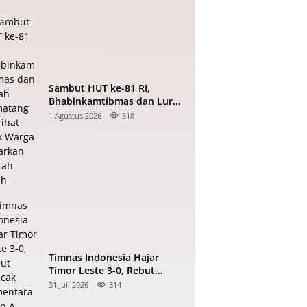
Sambut HUT ke-81 RI,
Bhabinkamtibmas dan Lurah
Pematang Marihat Ajak
1 Agustus 2026
318
Warga Kibarkan Merah Putih
Timnas Indonesia Hajar
Timor Leste 3-0, Rebut
Puncak Sementara Grup A
31 Juli 2026
314
Piala AFF 2026