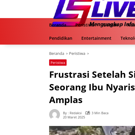
Langsung
ke
konten
Beranda
Peristiwa
Daerah
Nas
Pendidikan
Entertainment
Teknol
Beranda
Peristiwa
Peristiwa
Frustrasi Setelah 
Seorang Ibu Nyaris
Amplas
By : Redaksi
3 Min Baca
20 Maret 2025