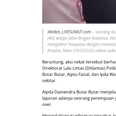
Medan, LIVESUMUT.com
– Seorang ibu
(40), warga Jalan Brigjen Katamso, 
mengakhiri hidupnya dengan melompat 
Amplas, Rabu (19/3/2025) sekitar puk
Beruntung, aksi nekat tersebut berhas
Direktorat Lalu Lintas (Ditlantas) P
Butar Butar, Aiptu Faisal, dan Ipda 
sekitar.
Aipda Damendra Butar Butar menjel
laporan adanya seorang perempuan y
over.
Menindaklanjuti informasi tersebut, k