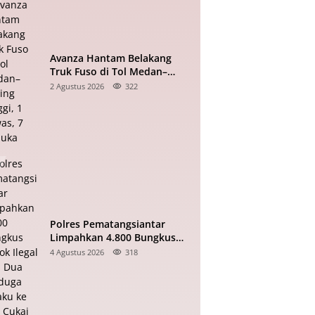
Avanza Hantam Belakang
Truk Fuso di Tol Medan–
Tebing Tinggi, 1 Tewas, 7
2 Agustus 2026
322
Terluka
Polres Pematangsiantar
Limpahkan 4.800 Bungkus
Rokok Ilegal dan Dua
4 Agustus 2026
318
Terduga Pelaku ke Bea Cukai