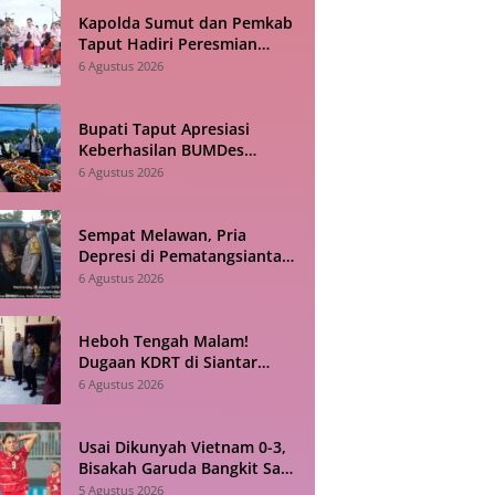
Kapolda Sumut dan Pemkab
Taput Hadiri Peresmian
Revitalisasi TK Kemala
6 Agustus 2026
Bhayangkari Tarutung
Bupati Taput Apresiasi
Keberhasilan BUMDes
Sisordak Jadi Inspirasi bagi
6 Agustus 2026
Desa Lain
Sempat Melawan, Pria
Depresi di Pematangsiantar
Akhirnya Dievakuasi Polisi
6 Agustus 2026
Heboh Tengah Malam!
Dugaan KDRT di Siantar
Barat Berujung ke Kantor
6 Agustus 2026
Polisi
Usai Dikunyah Vietnam 0-3,
Bisakah Garuda Bangkit Saat
Bertandang ke Singapura?
5 Agustus 2026