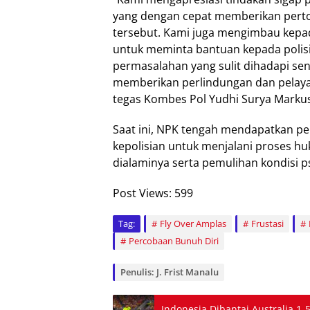
yang dengan cepat memberikan pert
tersebut. Kami juga mengimbau kepad
untuk meminta bantuan kepada polis
permasalahan yang sulit dihadapi send
memberikan perlindungan dan pelayan
tegas Kombes Pol Yudhi Surya Marku
Saat ini, NPK tengah mendapatkan p
kepolisian untuk menjalani proses h
dialaminya serta pemulihan kondisi p
Post Views:
599
Tag:
Fly Over Amplas
Frustasi
Percobaan Bunuh Diri
Penulis: J. Frist Manalu
Indonesia Dibantai Australia 1-5