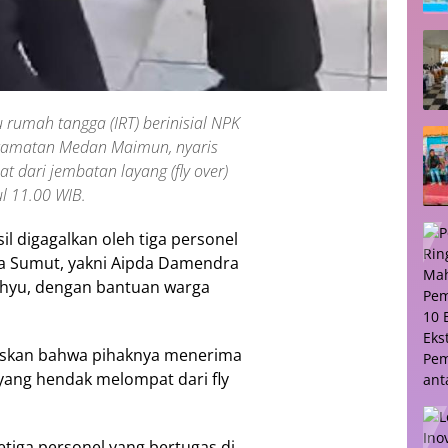
 rumah tangga (IRT) berinisial NPK
Kecamatan Medan Maimun, nyaris
dari jembatan layang (fly over)
ul 11.00 WIB.
il digagalkan oleh tiga personel
olda Sumut, yakni Aipda Damendra
Wahyu, dengan bantuan warga
askan bahwa pihaknya menerima
ang hendak melompat dari fly
etiga personel yang bertugas di