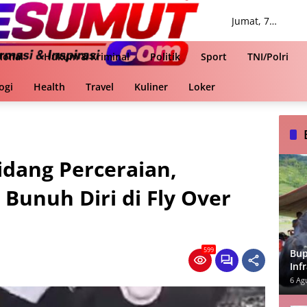
Jumat, 7
Agustus 2026
ional
Hukum & Kriminal
Politik
Sport
TNI/Polri
ogi
Health
Travel
Kuliner
Loker
Sidang Perceraian,
 Bunuh Diri di Fly Over
599
Bup
Inf
Ut
6 Ag