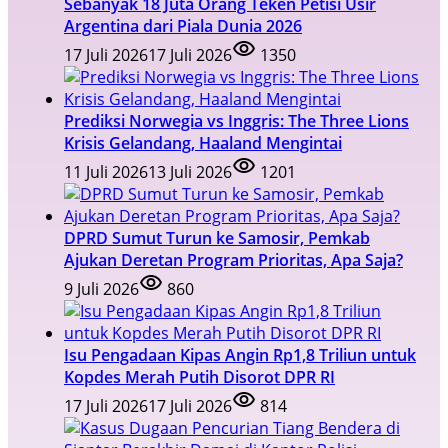
Sebanyak 18 Juta Orang Teken Petisi Usir
Argentina dari Piala Dunia 2026
17 Juli 2026
17 Juli 2026
1350
Prediksi Norwegia vs Inggris: The Three Lions
Krisis Gelandang, Haaland Mengintai
11 Juli 2026
13 Juli 2026
1201
DPRD Sumut Turun ke Samosir, Pemkab
Ajukan Deretan Program Prioritas, Apa Saja?
9 Juli 2026
860
Isu Pengadaan Kipas Angin Rp1,8 Triliun untuk
Kopdes Merah Putih Disorot DPR RI
17 Juli 2026
17 Juli 2026
814