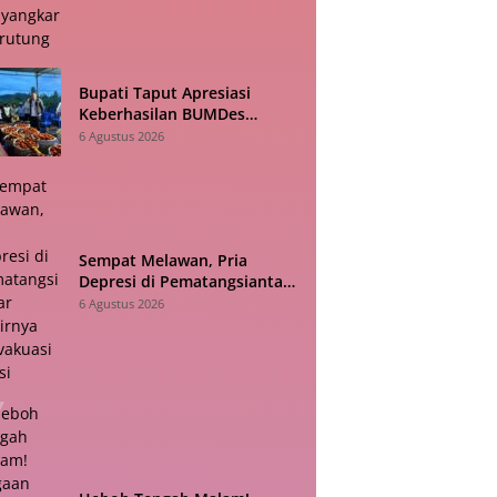
Bupati Taput Apresiasi
Keberhasilan BUMDes
Sisordak Jadi Inspirasi bagi
6 Agustus 2026
Desa Lain
Sempat Melawan, Pria
Depresi di Pematangsiantar
Akhirnya Dievakuasi Polisi
6 Agustus 2026