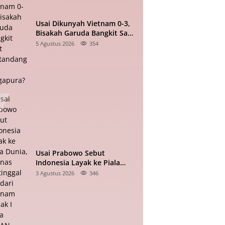
Usai Dikunyah Vietnam 0-3,
Bisakah Garuda Bangkit Saat
Bertandang ke Singapura?
5 Agustus 2026
354
Usai Prabowo Sebut
Indonesia Layak ke Piala
Dunia, Timnas Tertinggal 0-2
3 Agustus 2026
346
dari Vietnam Babak I Piala
ASEAN