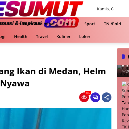
Kamis, 6
Agustus 2026
ional
Hukum & Kriminal
Politik
Sport
TNI/Polri
ogi
Health
Travel
Kuliner
Loker
Bup
Inf
ang Ikan di Medan, Helm
Ut
6 Ag
 Nyawa
366