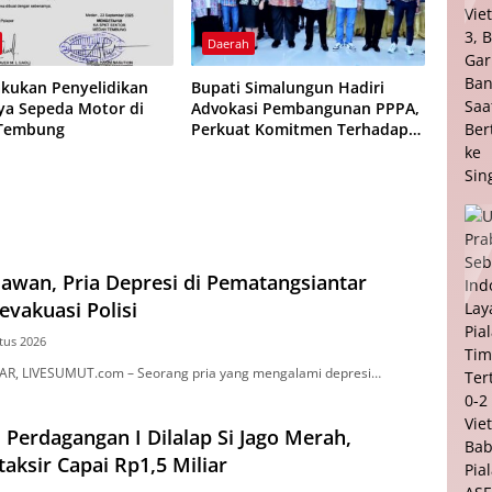
Daerah
Lakukan Penyelidikan
Bupati Simalungun Hadiri
ya Sepeda Motor di
Advokasi Pembangunan PPPA,
Tembung
Perkuat Komitmen Terhadap
Kesetaraan Gender dan
Perlindungan Anak
awan, Pria Depresi di Pematangsiantar
evakuasi Polisi
tus 2026
, LIVESUMUT.com – Seorang pria yang mengalami depresi…
 Perdagangan I Dilalap Si Jago Merah,
taksir Capai Rp1,5 Miliar