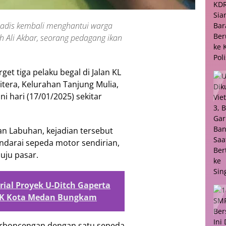
 sadis kembali menghantui warga
h Ali Akbar, seorang pedagang ikan
et tiga pelaku begal di Jalan KL
tera, Kelurahan Tanjung Mulia,
i hari (17/01/2025) sekitar
n Labuhan, kejadian tersebut
ndarai sepeda motor sendirian,
uju pasar.
erial Proyek U-Ditch Gaperta
MBK Kota Medan Bungkam
 berboncengan dengan satu sepeda