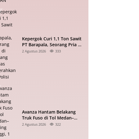
Kepergok Curi 1,1 Ton Sawit
PT Barapala, Seorang Pria di
Padang Lawas Diserahkan ke
2 Agustus 2026
333
Polisi
Avanza Hantam Belakang
Truk Fuso di Tol Medan–
Tebing Tinggi, 1 Tewas, 7
2 Agustus 2026
322
Terluka