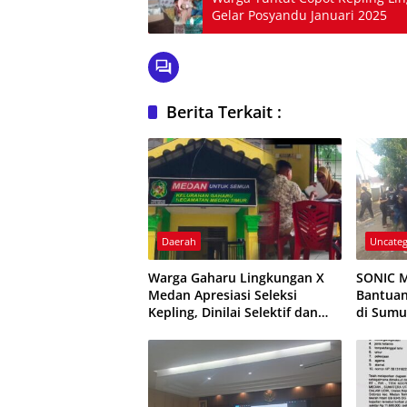
Gelar Posyandu Januari 2025
Berita Terkait :
Daerah
Uncateg
Warga Gaharu Lingkungan X
SONIC M
Medan Apresiasi Seleksi
Bantuan
Kepling, Dinilai Selektif dan
di Sumu
Transparan
Rangka 