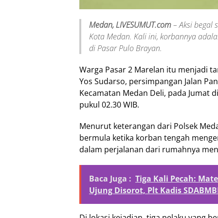
Medan, LIVESUMUT.com
– Aksi begal
Kota Medan. Kali ini, korbannya adala
di Pasar Pulo Brayan.
Warga Pasar 2 Marelan itu menjadi targ
Yos Sudarso, persimpangan Jalan Pani
Kecamatan Medan Deli, pada Jumat din
pukul 02.30 WIB.
Menurut keterangan dari Polsek Meda
bermula ketika korban tengah menge
dalam perjalanan dari rumahnya men
Baca Juga :
Tiga Kali Pecah: Mat
Ujung Disorot, Plt Kadis SDAB
Di lokasi kejadian, tiga pelaku yang