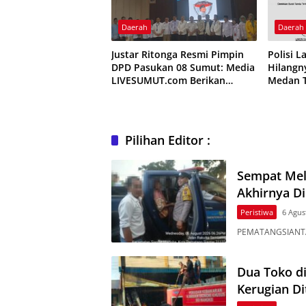
Daerah
Daerah
Justar Ritonga Resmi Pimpin
Polisi 
DPD Pasukan 08 Sumut: Media
Hilangn
LIVESUMUT.com Berikan
Medan 
Ucapan Selamat
Pilihan Editor :
Sempat Mel
Akhirnya Di
Peristiwa
6 Agus
PEMATANGSIANTAR
Dua Toko di
Kerugian Di