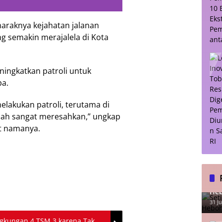
raknya kejahatan jalanan
ng semakin merajalela di Kota
ningkatkan patroli untuk
pa.
elakukan patroli, terutama di
udah sangat meresahkan,” ungkap
t namanya.
Set
Heb
31 Ju
ngkungan 4 TSM 3 karena Tak