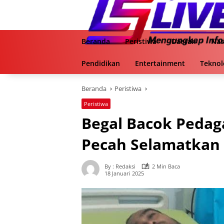
Langsung
ke
konten
Beranda
Peristiwa
Daerah
Nas
Pendidikan
Entertainment
Teknol
Beranda
Peristiwa
Peristiwa
Begal Bacok Pedag
Pecah Selamatkan
By : Redaksi
2 Min Baca
18 Januari 2025