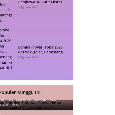
Pembawa 10 Butir Ekstasi di
Pematangsiantar
5 Agustus 2026
Lomba Inovasi Toba 2026
Resmi Digelar, Pemenang
Diumumkan Saat HUT RI
5 Agustus 2026
Populer Minggu Ini
iap Presiden Prabowo Pidato, Netizen
oh: “Kenapa Masih Dikasih Mic?”
li 2026
597