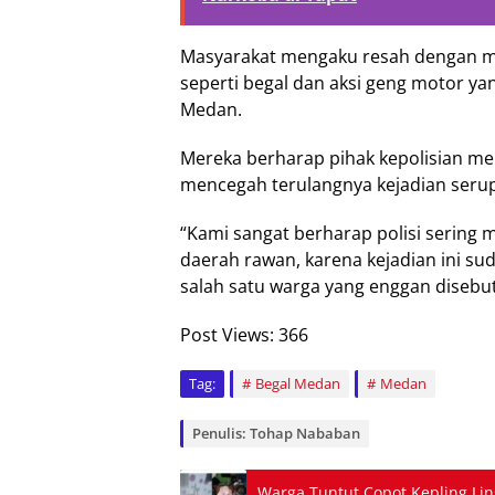
Masyarakat mengaku resah dengan ma
seperti begal dan aksi geng motor ya
Medan.
Mereka berharap pihak kepolisian me
mencegah terulangnya kejadian seru
“Kami sangat berharap polisi sering m
daerah rawan, karena kejadian ini s
salah satu warga yang enggan disebu
Post Views:
366
Tag:
Begal Medan
Medan
Penulis: Tohap Nababan
Warga Tuntut Copot Kepling Li