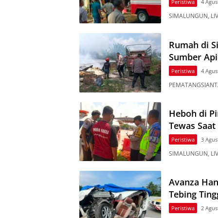
Peristiwa
4 Agus
SIMALUNGUN, LIV
Rumah di Si
Sumber Api 
Peristiwa
4 Agus
PEMATANGSIANTAR
Heboh di Pi
Tewas Saat
Peristiwa
3 Agus
SIMALUNGUN, LIVE
Avanza Han
Tebing Ting
Peristiwa
2 Agus