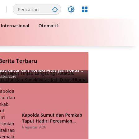
Internasional
Otomotif
Berita Terbaru
ati Taput Tinjau Langsung Hutatua,
rastruktur dan Konektivitas Jadi Fokus
ama
ustus 2026
Kapolda Sumut dan Pemkab
Taput Hadiri Peresmian
Revitalisasi TK Kemala
6 Agustus 2026
Bhayangkari Tarutung