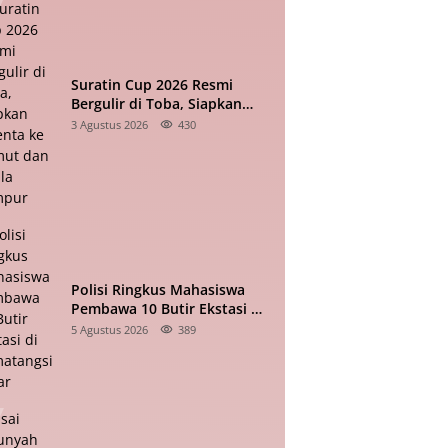
Suratin Cup 2026 Resmi
Bergulir di Toba, Siapkan
Talenta ke Sumut dan Kuala
3 Agustus 2026
430
Lumpur
Polisi Ringkus Mahasiswa
Pembawa 10 Butir Ekstasi di
Pematangsiantar
5 Agustus 2026
389