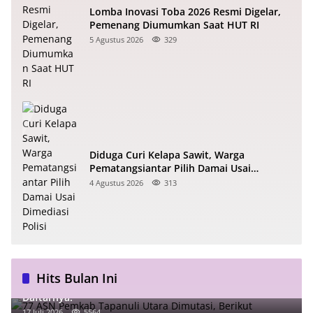
Lomba Inovasi Toba 2026 Resmi Digelar,
Pemenang Diumumkan Saat HUT RI
5 Agustus 2026
329
Diduga Curi Kelapa Sawit, Warga
Pematangsiantar Pilih Damai Usai
Dimediasi Polisi
4 Agustus 2026
313
Hits Bulan Ini
77 ASN Pemkab Tapanuli Utara Dimutasi, Berikut
Daftarnya!
17 Juli 2026
5564