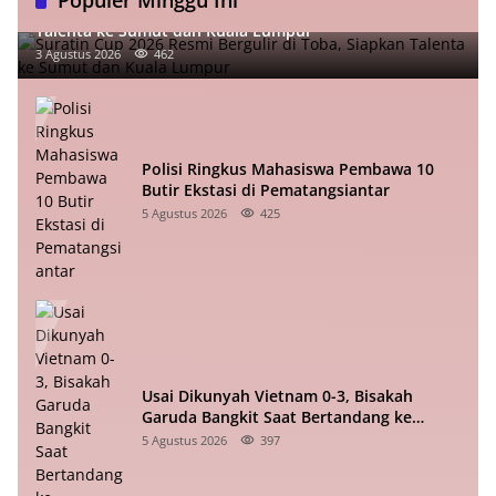
Populer Minggu Ini
Suratin Cup 2026 Resmi Bergulir di Toba, Siapkan
Talenta ke Sumut dan Kuala Lumpur
3 Agustus 2026
462
Polisi Ringkus Mahasiswa Pembawa 10
Butir Ekstasi di Pematangsiantar
5 Agustus 2026
425
Usai Dikunyah Vietnam 0-3, Bisakah
Garuda Bangkit Saat Bertandang ke
Singapura?
5 Agustus 2026
397