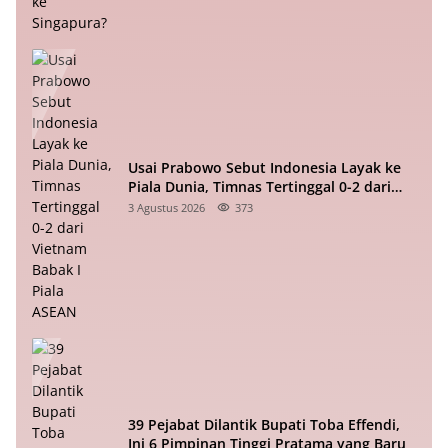
Usai Prabowo Sebut Indonesia Layak ke
Piala Dunia, Timnas Tertinggal 0-2 dari
Vietnam Babak I Piala ASEAN
3 Agustus 2026
373
39 Pejabat Dilantik Bupati Toba Effendi,
Ini 6 Pimpinan Tinggi Pratama yang Baru