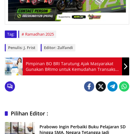
Tag:
Ramadhan 2025
Penulis: J. Frist
Editor: Zulfandi
Pimpinan BO BRI Tarutung Ajak Masyarakat
Gunakan BRImo untuk Kemudahan Transaksi
Listrik
Pilihan Editor :
Prabowo Ingin Perbaiki Buku Pelajaran SD
hingga SMA, Negara Tetangga Jadi