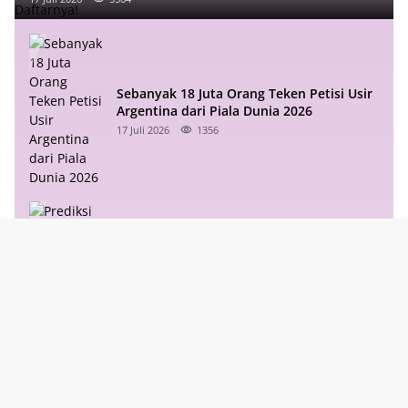
Sebanyak 18 Juta Orang Teken Petisi Usir
Argentina dari Piala Dunia 2026
17 Juli 2026
1356
Prediksi Norwegia vs Inggris: The Three
Lions Krisis Gelandang, Haaland
Mengintai
11 Juli 2026
1206