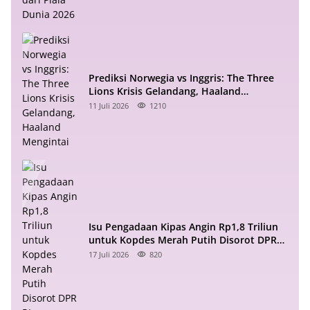
Prediksi Norwegia vs Inggris: The Three
Lions Krisis Gelandang, Haaland
Mengintai
11 Juli 2026
1210
Isu Pengadaan Kipas Angin Rp1,8 Triliun
untuk Kopdes Merah Putih Disorot DPR
RI
17 Juli 2026
820