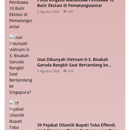
Butir Ekstasi di Pematangsiantar
5 Agustus 2026
447
Usai Dikunyah Vietnam 0-3, Bisakah
Garuda Bangkit Saat Bertandang ke
Singapura?
5 Agustus 2026
419
39 Pejabat Dilantik Bupati Toba Effendi,