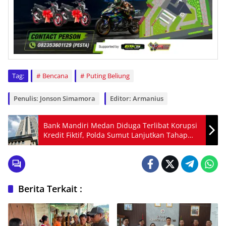
Tag:
Bencana
Puting Beliung
Penulis: Jonson Simamora
Editor: Armanius
Bank Mandiri Medan Diduga Terlibat Korupsi
Kredit Fiktif, Polda Sumut Lanjutkan Tahap
Penyidikan
Berita Terkait :