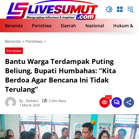
Langsung
ke
konten
Beranda
Peristiwa
Daerah
Nasional
Hukum & Kr
Beranda
Peristiwa
Peristiwa
Bantu Warga Terdampak Puting
Beliung, Bupati Humbahas: “Kita
Berdoa Agar Bencana Ini Tidak
Terulang”
643
By : Redaksi
2 Min Baca
7 Maret 2025