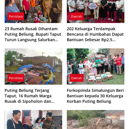
Peristiwa
Daerah
23 Rumah Rusak Dihantam
202 Keluarga Terdampak
Puting Beliung, Bupati Taput
Bencana di Humbahas Dapat
Turun Langsung Salurkan
Bantuan Sebesar Rp2,5
Bantuan
Miliar Lebih
Peristiwa
Daerah
Puting Beliung Terjang
Forkopimda Simalungun Beri
Taput, 16 Rumah Warga
Bantuan kepada 30 Keluarga
Rusak di Sipoholon dan
Korban Puting Beliung
Tarutung