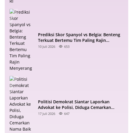
Prediksi Skor Spanyol vs Belgia: Benteng
Terkuat Bertemu Tim Paling Rajin
Menyerang
10 Juli 2026
653
Politisi Demokrat Siantar Laporkan
Advokat ke Polisi, Diduga Cemarkan
Nama Baik di Facebook
17 Juli 2026
647