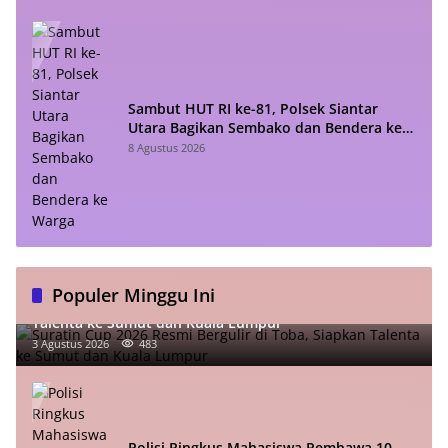
Sambut HUT RI ke-81, Polsek Siantar
Utara Bagikan Sembako dan Bendera ke
Warga
8 Agustus 2026
Populer Minggu Ini
Suratin Cup 2026 Resmi Bergulir di Toba, Siapkan
Talenta ke Sumut dan Kuala Lumpur
3 Agustus 2026
483
Polisi Ringkus Mahasiswa Pembawa 10