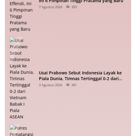
Ini 6 Pimpinan Tinggi Pratama yang Baru
7 Agustus 2026
393
Usai Prabowo Sebut Indonesia Layak ke
Piala Dunia, Timnas Tertinggal 0-2 dari
Vietnam Babak I Piala ASEAN
3 Agustus 2026
381