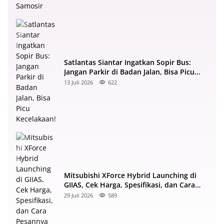
Satlantas Siantar Ingatkan Sopir Bus:
Jangan Parkir di Badan Jalan, Bisa Picu
Kecelakaan!
13 Juli 2026
622
Mitsubishi XForce Hybrid Launching di
GIIAS, Cek Harga, Spesifikasi, dan Cara
Pesannya di Sumut
29 Juli 2026
589