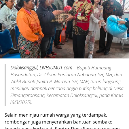
Doloksanggul, LIVESUMUT.com
– Bupati Humbang
Hasundutan, Dr. Oloan Paniaran Nababan, SH, MH, dan
Wakil Bupati Junita R. Marbun, SH, MAP, turun langsung
meninjau dampak bencana angin puting beliung di Desa
Simangaronsang, Kecamatan Doloksanggul, pada Kamis
(6/3/2025).
Selain meninjau rumah warga yang terdampak,
rombongan juga menyerahkan bantuan sembako
kepada para korban di Kantor Desa Simangaronsang.