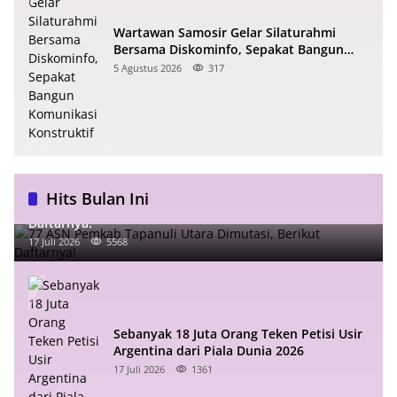
Wartawan Samosir Gelar Silaturahmi
Bersama Diskominfo, Sepakat Bangun
Komunikasi Konstruktif
5 Agustus 2026
317
Hits Bulan Ini
77 ASN Pemkab Tapanuli Utara Dimutasi, Berikut
Daftarnya!
17 Juli 2026
5568
Sebanyak 18 Juta Orang Teken Petisi Usir
Argentina dari Piala Dunia 2026
17 Juli 2026
1361