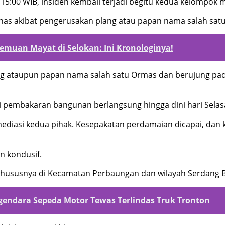
5:00 WIB, insiden kembali terjadi begitu kedua kelompok m
nas akibat pengerusakan plang atau papan nama salah sat
emuan Mayat di Selokan: Ini Kronologinya!
ng ataupun papan nama salah satu Ormas dan berujung pad
i pembakaran bangunan berlangsung hingga dini hari Selasa
ediasi kedua pihak. Kesepakatan perdamaian dicapai, dan k
n kondusif.
hususnya di Kecamatan Perbaungan dan wilayah Serdang Bed
endara Sepeda Motor Tewas Terlindas Truk Tronton