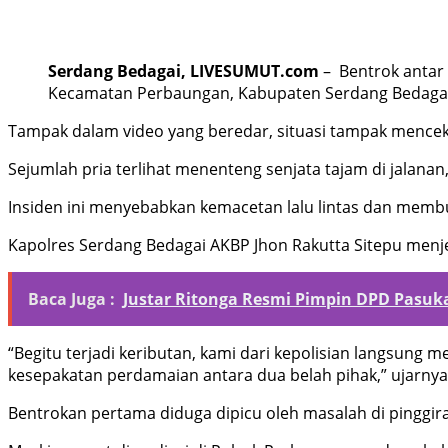
Serdang Bedagai, LIVESUMUT.com
– Bentrok antar 
Kecamatan Perbaungan, Kabupaten Serdang Bedagai,
Tampak dalam video yang beredar, situasi tampak mence
Sejumlah pria terlihat menenteng senjata tajam di jalan
Insiden ini menyebabkan kemacetan lalu lintas dan membu
Kapolres Serdang Bedagai AKBP Jhon Rakutta Sitepu menjel
Baca Juga :
Justar Ritonga Resmi Pimpin DPD Pasu
“Begitu terjadi keributan, kami dari kepolisian langsung
kesepakatan perdamaian antara dua belah pihak,” ujarnya,
Bentrokan pertama diduga dipicu oleh masalah di pinggira