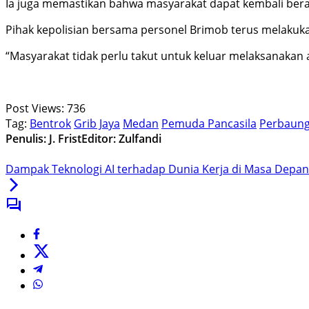
Ia juga memastikan bahwa masyarakat dapat kembali berakt
Pihak kepolisian bersama personel Brimob terus melakuk
“Masyarakat tidak perlu takut untuk keluar melaksanakan 
Post Views:
736
Tag:
Bentrok
Grib Jaya
Medan
Pemuda Pancasila
Perbaun
Penulis: J. Frist
Editor: Zulfandi
Dampak Teknologi AI terhadap Dunia Kerja di Masa Depan