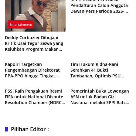
Pendaftaran Calon Anggota
Dewan Pers Periode 2025-
2028
Entertainment
Deddy Corbuzier Dihujani
Kritik Usai Tegur Siswa yang
Keluhkan Program Makan
Nasional
Politik
Bergizi Gratis
Kapolri Targetkan
Tim Hukum Ridha-Rani
Pengembangan Direktorat
Serahkan 41 Bukti
PPA-PPO hingga Tingkat
Tambahan, Optimis PSU
Sport
Loker
Polda dan Polres
Pilwalkot Medan Dikabulkan
MK
PSSI Raih Pengakuan Resmi
Pemerintah Buka Lowongan
FIFA untuk National Dispute
ASN untuk Badan Gizi
Resolution Chamber (NDRC)
Nasional melalui SPPI Batch
Indonesia
3, Berikut Syarat dan
Jadwalnya
Pilihan Editor :