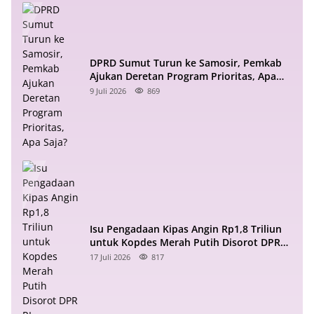
DPRD Sumut Turun ke Samosir, Pemkab
Ajukan Deretan Program Prioritas, Apa
Saja?
9 Juli 2026
869
Isu Pengadaan Kipas Angin Rp1,8 Triliun
untuk Kopdes Merah Putih Disorot DPR
RI
17 Juli 2026
817