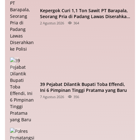
Kepergok Curi 1,1 Ton Sawit PT Barapala,
Seorang Pria di Padang Lawas Diserahkan
ke Polisi
2 Agustus 2026
364
39 Pejabat Dilantik Bupati Toba Effendi,
Ini 6 Pimpinan Tinggi Pratama yang Baru
7 Agustus 2026
356