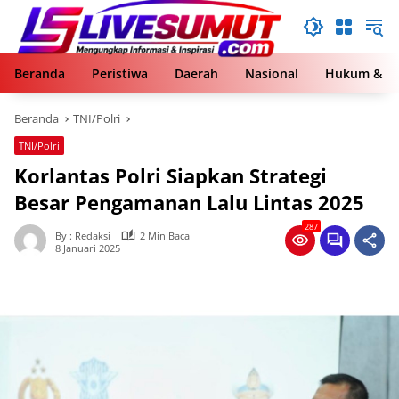
Langsung
ke
konten
Beranda
Peristiwa
Daerah
Nasional
Hukum & Kr
Beranda
TNI/Polri
TNI/Polri
Korlantas Polri Siapkan Strategi
Besar Pengamanan Lalu Lintas 2025
287
By : Redaksi
2 Min Baca
8 Januari 2025