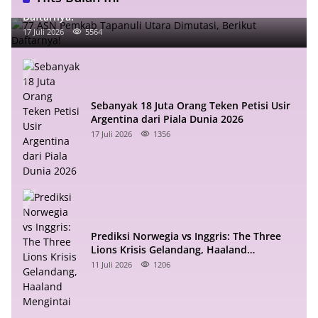
77 ASN Pemkab Tapanuli Utara Dimutasi, Berikut
Daftarnya!
17 Juli 2026
5564
Sebanyak 18 Juta Orang Teken Petisi Usir
Argentina dari Piala Dunia 2026
17 Juli 2026
1356
Prediksi Norwegia vs Inggris: The Three
Lions Krisis Gelandang, Haaland
Mengintai
11 Juli 2026
1206