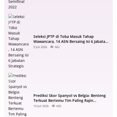
Seleksi JPTP di Toba Masuk Tahap
Wawancara, 14 ASN Bersaing Isi 6 Jabatan
Strategis
9 Juli 2026
662
Prediksi Skor Spanyol vs Belgia: Benteng
Terkuat Bertemu Tim Paling Rajin
Menyerang
10 Juli 2026
650