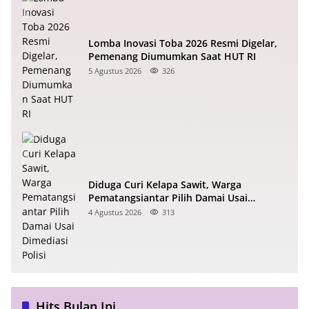
Lomba Inovasi Toba 2026 Resmi Digelar,
Pemenang Diumumkan Saat HUT RI
5 Agustus 2026
326
Diduga Curi Kelapa Sawit, Warga
Pematangsiantar Pilih Damai Usai
Dimediasi Polisi
4 Agustus 2026
313
Hits Bulan Ini