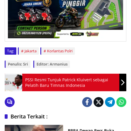
Tag:
Jakarta
Korlantas Polri
Penulis: Sri
Editor: Armanius
PSSI Resmi Tunjuk Patrick Kluivert sebagai
Pelatih Baru Timnas Indonesia
Berita Terkait :
Loker
BPPA Dewan Pers Buka