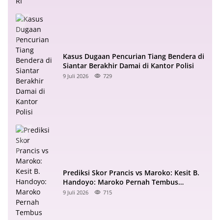
Kasus Dugaan Pencurian Tiang Bendera di
Siantar Berakhir Damai di Kantor Polisi
9 Juli 2026
729
Prediksi Skor Prancis vs Maroko: Kesit B.
Handoyo: Maroko Pernah Tembus
Semifinal 2022
9 Juli 2026
715