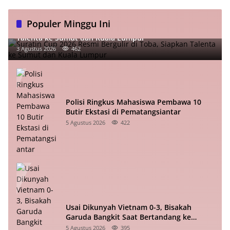
Populer Minggu Ini
Suratin Cup 2026 Resmi Bergulir di Toba, Siapkan
Talenta ke Sumut dan Kuala Lumpur
3 Agustus 2026
462
Polisi Ringkus Mahasiswa Pembawa 10
Butir Ekstasi di Pematangsiantar
5 Agustus 2026
422
Usai Dikunyah Vietnam 0-3, Bisakah
Garuda Bangkit Saat Bertandang ke
Singapura?
5 Agustus 2026
395