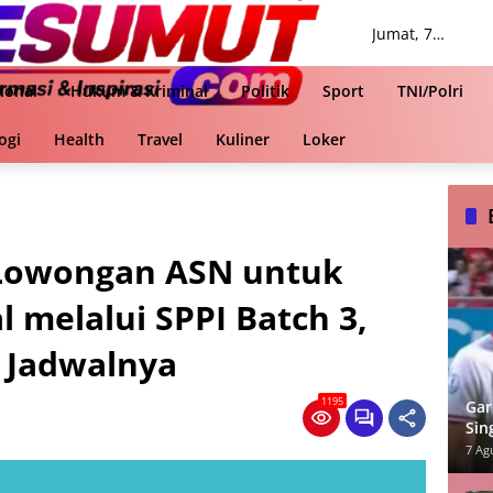
Jumat, 7
Agustus 2026
ional
Hukum & Kriminal
Politik
Sport
TNI/Polri
ogi
Health
Travel
Kuliner
Loker
Lowongan ASN untuk
l melalui SPPI Batch 3,
n Jadwalnya
1195
Gar
Sin
ASE
7 Ag