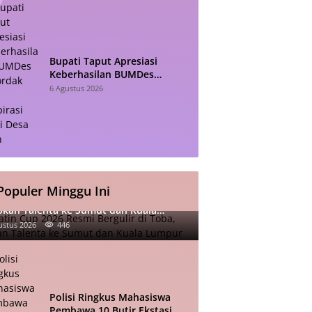
Bupati Taput Apresiasi
Keberhasilan BUMDes
Sisordak Jadi Inspirasi bagi
6 Agustus 2026
Desa Lain
Populer Minggu Ini
atin Cup 2026 Resmi Bergulir di Toba,
pkan Talenta ke Sumut dan Kuala
mpur
ustus 2026
446
Polisi Ringkus Mahasiswa
Pembawa 10 Butir Ekstasi di