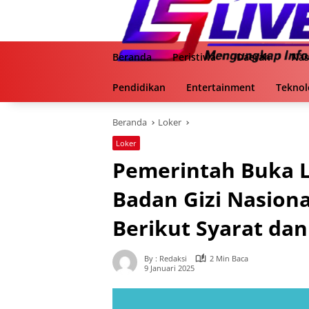
Langsung
ke
konten
Beranda
Peristiwa
Daerah
Nas
Pendidikan
Entertainment
Teknol
Beranda
Loker
Loker
Pemerintah Buka 
Badan Gizi Nasiona
Berikut Syarat da
By : Redaksi
2 Min Baca
9 Januari 2025