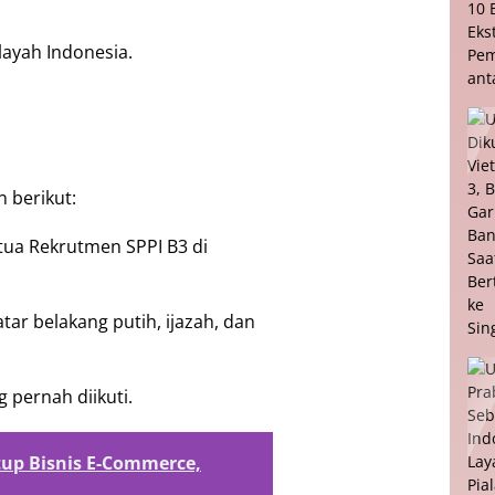
layah Indonesia.
 berikut:
tua Rekrutmen SPPI B3 di
atar belakang putih, ijazah, dan
g pernah diikuti.
up Bisnis E-Commerce,