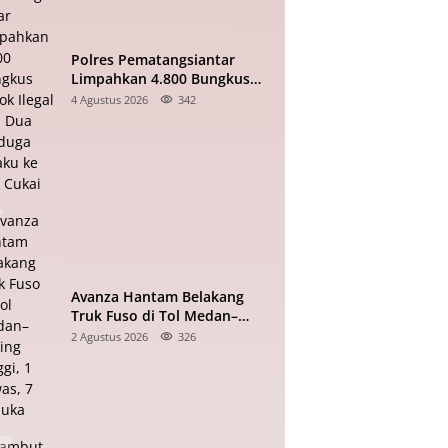
Polres Pematangsiantar
Limpahkan 4.800 Bungkus
Rokok Ilegal dan Dua
4 Agustus 2026
342
Terduga Pelaku ke Bea Cukai
Avanza Hantam Belakang
Truk Fuso di Tol Medan–
Tebing Tinggi, 1 Tewas, 7
2 Agustus 2026
326
Terluka