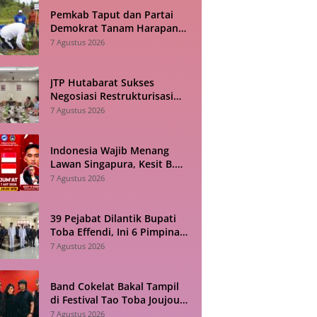
Pemkab Taput dan Partai
Demokrat Tanam Harapan
Lewat Akar Penghijauan
7 Agustus 2026
JTP Hutabarat Sukses
Negosiasi Restrukturisasi
PEN, APBD Taput Kian Lega
7 Agustus 2026
Indonesia Wajib Menang
Lawan Singapura, Kesit B.
Handoyo: Jangan Sampai
7 Agustus 2026
Tekanan Jadi Bumerang
39 Pejabat Dilantik Bupati
Toba Effendi, Ini 6 Pimpinan
Tinggi Pratama yang Baru
7 Agustus 2026
Band Cokelat Bakal Tampil
di Festival Tao Toba Joujou
2026 Samosir, Cek
7 Agustus 2026