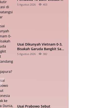
Pematangsiantar
5 Agustus 2026
403
Usai Dikunyah Vietnam 0-3,
Bisakah Garuda Bangkit Saat
Bertandang ke Singapura?
5 Agustus 2026
382
Usai Prabowo Sebut