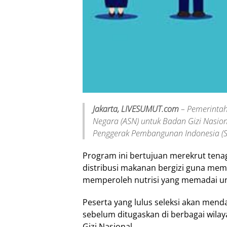
Jakarta, LIVESUMUT.com
– Pemerintah
Negara (ASN) untuk Badan Gizi Nasio
Penggerak Pembangunan Indonesia (S
Program ini bertujuan merekrut tena
distribusi makanan bergizi guna mem
memperoleh nutrisi yang memadai un
Peserta yang lulus seleksi akan menda
sebelum ditugaskan di berbagai wila
Gizi Nasional.