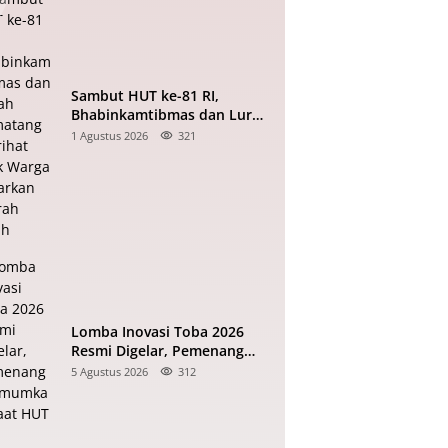
Sambut HUT ke-81 RI,
Bhabinkamtibmas dan Lurah
Pematang Marihat Ajak
1 Agustus 2026
321
Warga Kibarkan Merah Putih
Lomba Inovasi Toba 2026
Resmi Digelar, Pemenang
Diumumkan Saat HUT RI
5 Agustus 2026
312