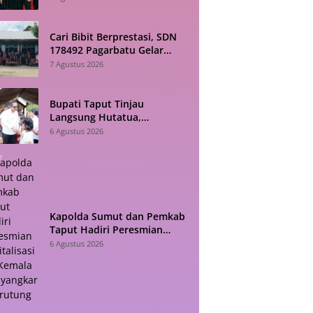
Jadwalnya!
Cari Bibit Berprestasi, SDN
178492 Pagarbatu Gelar
Pentas Seni Sambut HUT RI
7 Agustus 2026
Bupati Taput Tinjau
Langsung Hutatua,
Infrastruktur dan
6 Agustus 2026
Konektivitas Jadi Fokus
Utama
Kapolda Sumut dan Pemkab
Taput Hadiri Peresmian
Revitalisasi TK Kemala
6 Agustus 2026
Bhayangkari Tarutung