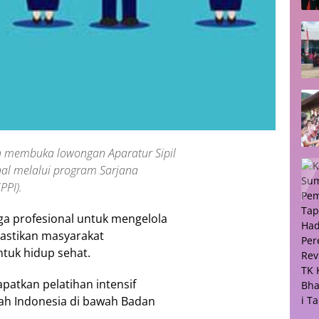
 membuka lowongan Aparatur Sipil
nal melalui program Sarjana
PPI).
ga profesional untuk mengelola
astikan masyarakat
tuk hidup sehat.
patkan pelatihan intensif
yah Indonesia di bawah Badan