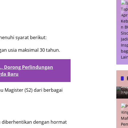
enuhi syarat berikut:
gan usia maksimal 30 tahun.
., Dorong Perlindungan
rda Baru
Sur
Sia
au Magister (S2) dari berbagai
Lu
3 Ag
u diberhentikan dengan hormat