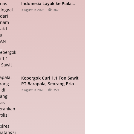
Indonesia Layak ke Piala
Dunia, Timnas Tertinggal 0-2
3 Agustus 2026
367
dari Vietnam Babak I Piala
ASEAN
Kepergok Curi 1,1 Ton Sawit
PT Barapala, Seorang Pria di
Padang Lawas Diserahkan ke
2 Agustus 2026
359
Polisi