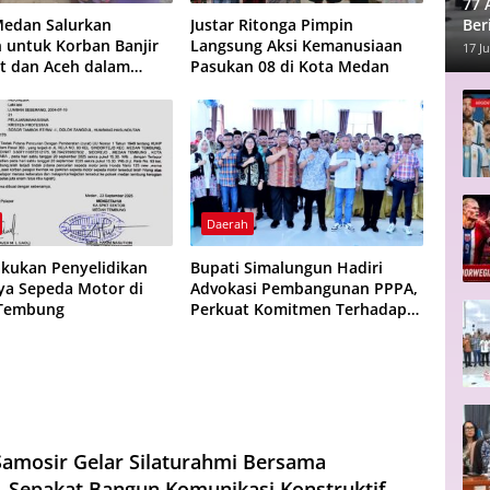
77 
Ber
edan Salurkan
Justar Ritonga Pimpin
 untuk Korban Banjir
Langsung Aksi Kemanusiaan
17 Ju
t dan Aceh dalam
Pasukan 08 di Kota Medan
Anniversary ke-5
Daerah
Lakukan Penyelidikan
Bupati Simalungun Hadiri
ya Sepeda Motor di
Advokasi Pembangunan PPPA,
Tembung
Perkuat Komitmen Terhadap
Kesetaraan Gender dan
Perlindungan Anak
amosir Gelar Silaturahmi Bersama
, Sepakat Bangun Komunikasi Konstruktif