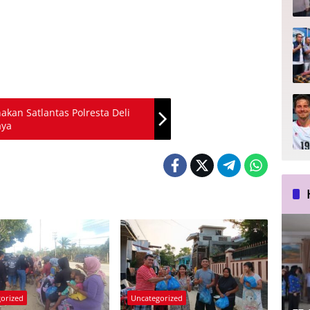
kan Satlantas Polresta Deli
aya
orized
Uncategorized