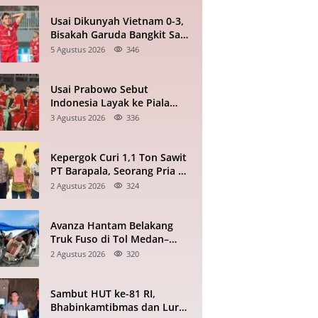
Usai Dikunyah Vietnam 0-3,
Bisakah Garuda Bangkit Saat
Bertandang ke Singapura?
5 Agustus 2026
346
Usai Prabowo Sebut
Indonesia Layak ke Piala
Dunia, Timnas Tertinggal 0-2
3 Agustus 2026
336
dari Vietnam Babak I Piala
ASEAN
Kepergok Curi 1,1 Ton Sawit
PT Barapala, Seorang Pria di
Padang Lawas Diserahkan ke
2 Agustus 2026
324
Polisi
Avanza Hantam Belakang
Truk Fuso di Tol Medan–
Tebing Tinggi, 1 Tewas, 7
2 Agustus 2026
320
Terluka
Sambut HUT ke-81 RI,
Bhabinkamtibmas dan Lurah