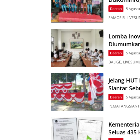
Daerah
5 Agustu
SAMOSIR, LIVESU
Lomba Inov
Diumumkan 
Daerah
5 Agustu
BALIGE, LIVESUMU
Jelang HUT 
Siantar Seb
Daerah
5 Agustu
PEMATANGSIANTAR
Kementeria
Seluas 435 