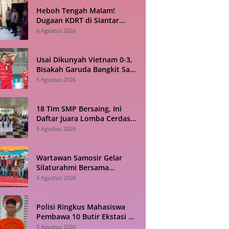
Heboh Tengah Malam!
Dugaan KDRT di Siantar
Barat Berujung ke Kantor
6 Agustus 2026
Polisi
Usai Dikunyah Vietnam 0-3,
Bisakah Garuda Bangkit Saat
Bertandang ke Singapura?
5 Agustus 2026
18 Tim SMP Bersaing, Ini
Daftar Juara Lomba Cerdas
Cermat HAN 2026 di Toba
5 Agustus 2026
Wartawan Samosir Gelar
Silaturahmi Bersama
Diskominfo, Sepakat Bangun
5 Agustus 2026
Komunikasi Konstruktif
Polisi Ringkus Mahasiswa
Pembawa 10 Butir Ekstasi di
Pematangsiantar
5 Agustus 2026