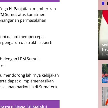
 Toga H. Panjaitan, memberikan
LPM Sumut atas komitmen
penanganan permasalahan
a ini dalam mempercepat
pengaruh destruktif seperti
Set
Heb
31 Ju
ntah dengan LPM Sumut
ya.
pu mendorong lahirnya kebijakan
serta dapat diimplementasikan
asalahan narkotika di Sumatera
estasi Siswa SD Melalui