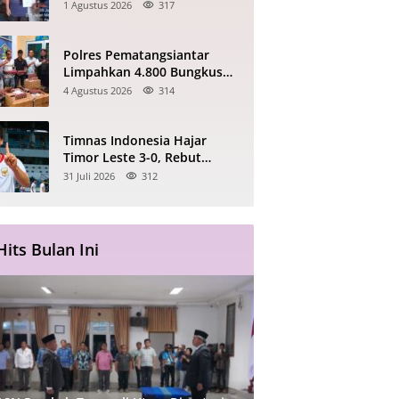
Pematang Marihat Ajak
1 Agustus 2026
317
Warga Kibarkan Merah Putih
Polres Pematangsiantar
Limpahkan 4.800 Bungkus
Rokok Ilegal dan Dua
4 Agustus 2026
314
Terduga Pelaku ke Bea Cukai
Timnas Indonesia Hajar
Timor Leste 3-0, Rebut
Puncak Sementara Grup A
31 Juli 2026
312
Piala AFF 2026
Hits Bulan Ini