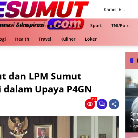
Kamis, 6
Agustus 2026
ional
Hukum & Kriminal
Politik
Sport
TNI/Polri
ogi
Health
Travel
Kuliner
Loker
ut dan LPM Sumut
i dalam Upaya P4GN
516
Sem
Pem
Poli
6 Ag