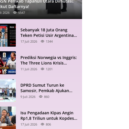
ASN Pemkab Tapanuli Utara Dimutasi,
ikut Daftarnya!
li 2026
5547
Sebanyak 18 Juta Orang
Teken Petisi Usir Argentina
dari Piala Dunia 2026
17 Juli 2026
1344
Prediksi Norwegia vs Inggris:
The Three Lions Krisis
Gelandang, Haaland
11 Juli 2026
1201
Mengintai
DPRD Sumut Turun ke
Samosir, Pemkab Ajukan
Deretan Program Prioritas,
9 Juli 2026
860
Apa Saja?
Isu Pengadaan Kipas Angin
Rp1,8 Triliun untuk Kopdes
Merah Putih Disorot DPR RI
17 Juli 2026
806