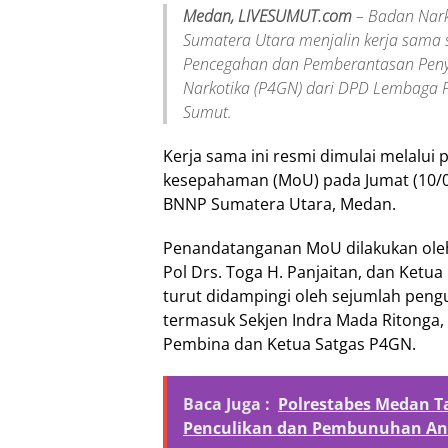
Medan, LIVESUMUT.com
– Badan Narko
Sumatera Utara menjalin kerja sama 
Pencegahan dan Pemberantasan Peny
Narkotika (P4GN) dari DPD Lembaga
Sumut.
Kerja sama ini resmi dimulai melalu
kesepahaman (MoU) pada Jumat (10/0
BNNP Sumatera Utara, Medan.
Penandatanganan MoU dilakukan oleh
Pol Drs. Toga H. Panjaitan, dan Ketu
turut didampingi oleh sejumlah pen
termasuk Sekjen Indra Mada Ritonga, 
Pembina dan Ketua Satgas P4GN.
Baca Juga :
Polrestabes Medan T
Penculikan dan Pembunuhan And