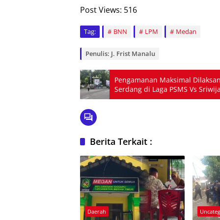
Post Views:
516
Tag:
BNN
LPM
Medan
Penulis: J. Frist Manalu
Pengamanan Maksimal Dilaksana
Serdang di Laga PSMS Vs Sriwij
Berita Terkait :
Daerah
Uncateg