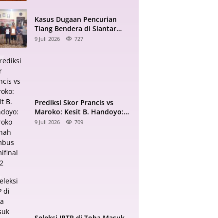
Kasus Dugaan Pencurian
Tiang Bendera di Siantar
Berakhir Damai di Kantor
9 Juli 2026
727
Polisi
Prediksi Skor Prancis vs
Maroko: Kesit B. Handoyo:
Maroko Pernah Tembus
9 Juli 2026
709
Semifinal 2022
Seleksi JPTP di Toba Masuk