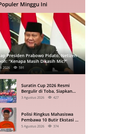
Populer Minggu Ini
iap Presiden Prabowo Pidato, Netizen
oh: “Kenapa Masih Dikasih Mic?”
li 2026
591
Suratin Cup 2026 Resmi
Bergulir di Toba, Siapkan
Talenta ke Sumut dan Kuala
3 Agustus 2026
427
Lumpur
Polisi Ringkus Mahasiswa
Pembawa 10 Butir Ekstasi di
Pematangsiantar
5 Agustus 2026
374