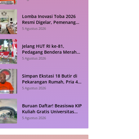
Lomba Inovasi Toba 2026
Resmi Digelar, Pemenang
Diumumkan Saat HUT RI
5 Agustus 2026
Jelang HUT RI ke-81,
Pedagang Bendera Merah
Putih di Siantar Sebut
5 Agustus 2026
Penjualan Lesu
Simpan Ekstasi 18 Butir di
Pekarangan Rumah, Pria 43
Tahun Diamankan Polisi di
5 Agustus 2026
Siantar
Buruan Daftar! Beasiswa KIP
Kuliah Gratis Universitas
Pertamina 2026 Masih
5 Agustus 2026
Dibuka