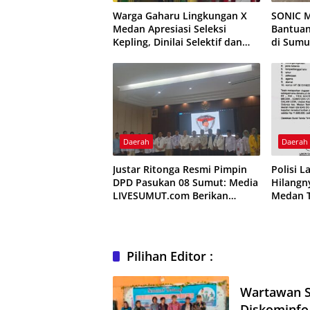
Warga Gaharu Lingkungan X
SONIC M
Medan Apresiasi Seleksi
Bantuan
Kepling, Dinilai Selektif dan
di Sumu
Transparan
Rangka 
Daerah
Daerah
Justar Ritonga Resmi Pimpin
Polisi 
DPD Pasukan 08 Sumut: Media
Hilangn
LIVESUMUT.com Berikan
Medan 
Ucapan Selamat
Pilihan Editor :
Wartawan S
Diskominfo