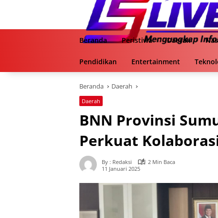
Langsung
ke
konten
Beranda
Peristiwa
Daerah
Nas
Pendidikan
Entertainment
Teknol
Beranda
Daerah
Daerah
BNN Provinsi Sum
Perkuat Kolaboras
By : Redaksi
2 Min Baca
11 Januari 2025