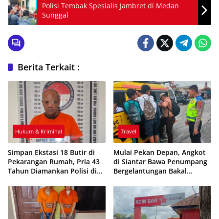
Polisi Tembak Spesialis Jambret di Medan
Sunggal
Berita Terkait :
Hukum & Kriminal
Travel
Simpan Ekstasi 18 Butir di
Mulai Pekan Depan, Angkot
Pekarangan Rumah, Pria 43
di Siantar Bawa Penumpang
Tahun Diamankan Polisi di
Bergelantungan Bakal
Siantar
Ditilang