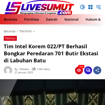
Langsung
ke
konten
Beranda
Peristiwa
Daerah
Nasional
Hukum & Kr
Beranda
TNI/Polri
TNI/Polri
Tim Intel Korem 022/PT Berhasil
Bongkar Peredaran 701 Butir Ekstasi
di Labuhan Batu
1849
By : Redaksi
2 Min Baca
21 Januari 2025