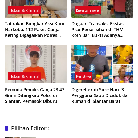
Hukum & Kriminal
Entertainment
Tabrakan Bongkar Aksi Kurir
Dugaan Transaksi Ekstasi
Narkoba, 112 Paket Ganja
Picu Perselisihan di THM
Kering Digagalkan Polres
Koin Bar, Bukti Adanya
Taput
Peredaran Narkoba
Hukum & Kriminal
Peristiwa
Pemuda Pemilik Ganja 23,47
Digerebek di Sore Hari, 3
Gram Ditangkap Polisi di
Pengguna Sabu Diciduk dari
Siantar, Pemasok Diburu
Rumah di Siantar Barat
Pilihan Editor :