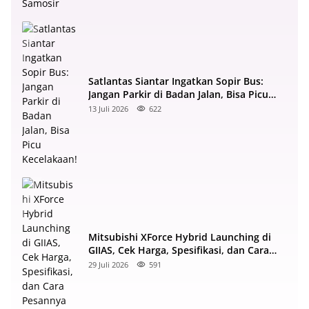
Satlantas Siantar Ingatkan Sopir Bus:
Jangan Parkir di Badan Jalan, Bisa Picu
Kecelakaan!
13 Juli 2026
622
Mitsubishi XForce Hybrid Launching di
GIIAS, Cek Harga, Spesifikasi, dan Cara
Pesannya di Sumut
29 Juli 2026
591