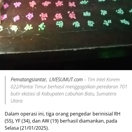
Pematangsiantar, LIVESUMUT.com
– Tim Intel Korem
022/Pantai Timur berhasil menggagalkan peredaran 701
butir ekstasi di Kabupaten Labuhan Batu, Sumatera
Utara.
Dalam operasi ini, tiga orang pengedar berinisial RH
(55), YF (34), dan AW (19) berhasil diamankan, pada
Selasa (21/01/2025).