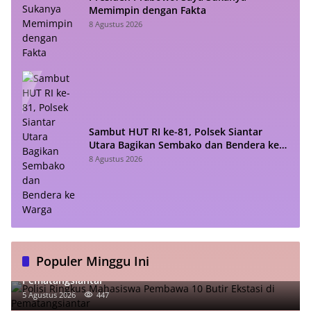
Memimpin dengan Fakta
8 Agustus 2026
Sambut HUT RI ke-81, Polsek Siantar
Utara Bagikan Sembako dan Bendera ke
Warga
8 Agustus 2026
Populer Minggu Ini
Polisi Ringkus Mahasiswa Pembawa 10 Butir Ekstasi di
Pematangsiantar
5 Agustus 2026
447