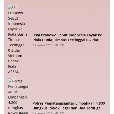
Usai Prabowo Sebut Indonesia Layak ke
Piala Dunia, Timnas Tertinggal 0-2 dari
Vietnam Babak I Piala ASEAN
3 Agustus 2026
385
Polres Pematangsiantar Limpahkan 4.800
Bungkus Rokok Ilegal dan Dua Terduga
Pelaku ke Bea Cukai
4 Agustus 2026
370