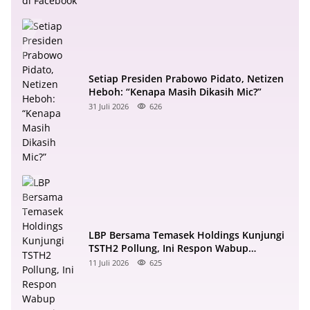
Setiap Presiden Prabowo Pidato, Netizen
Heboh: “Kenapa Masih Dikasih Mic?”
31 Juli 2026
626
LBP Bersama Temasek Holdings Kunjungi
TSTH2 Pollung, Ini Respon Wabup
Samosir
11 Juli 2026
625