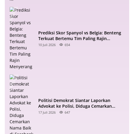
Prediksi Skor Spanyol vs Belgia: Benteng
Terkuat Bertemu Tim Paling Rajin
Menyerang
10 Juli 2026
654
Politisi Demokrat Siantar Laporkan
Advokat ke Polisi, Diduga Cemarkan
Nama Baik di Facebook
17 Juli 2026
647