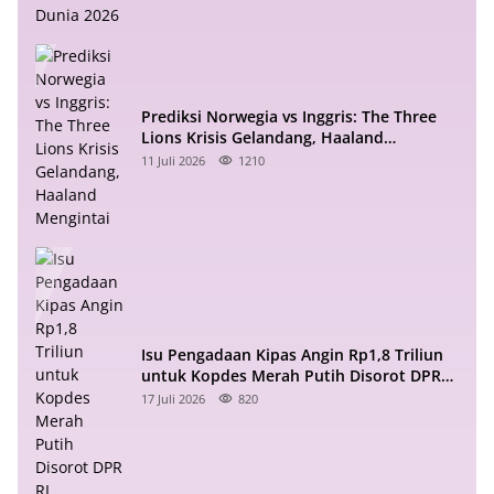
Prediksi Norwegia vs Inggris: The Three
Lions Krisis Gelandang, Haaland
Mengintai
11 Juli 2026
1210
Isu Pengadaan Kipas Angin Rp1,8 Triliun
untuk Kopdes Merah Putih Disorot DPR
RI
17 Juli 2026
820