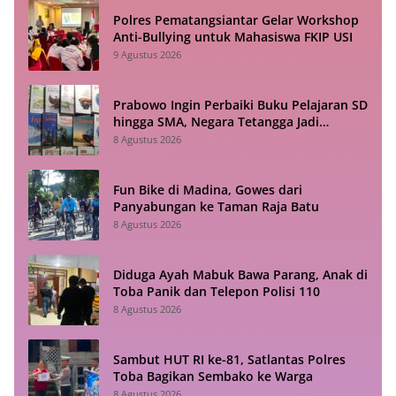
Polres Pematangsiantar Gelar Workshop
Anti-Bullying untuk Mahasiswa FKIP USI
9 Agustus 2026
Prabowo Ingin Perbaiki Buku Pelajaran SD
hingga SMA, Negara Tetangga Jadi
Pembanding
8 Agustus 2026
Fun Bike di Madina, Gowes dari
Panyabungan ke Taman Raja Batu
8 Agustus 2026
Diduga Ayah Mabuk Bawa Parang, Anak di
Toba Panik dan Telepon Polisi 110
8 Agustus 2026
Sambut HUT RI ke-81, Satlantas Polres
Toba Bagikan Sembako ke Warga
8 Agustus 2026