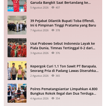
Garuda Bangkit Saat Bertandang ke
Singapura?
5 Agustus 2026
407
39 Pejabat Dilantik Bupati Toba Effendi,
Ini 6 Pimpinan Tinggi Pratama yang Baru
7 Agustus 2026
378
Usai Prabowo Sebut Indonesia Layak ke
Piala Dunia, Timnas Tertinggal 0-2 dari
Vietnam Babak I Piala ASEAN
3 Agustus 2026
376
Kepergok Curi 1,1 Ton Sawit PT Barapala,
Seorang Pria di Padang Lawas Diserahkan
ke Polisi
2 Agustus 2026
365
Polres Pematangsiantar Limpahkan 4.800
Bungkus Rokok Ilegal dan Dua Terduga
Pelaku ke Bea Cukai
4 Agustus 2026
354