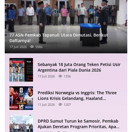
77 ASN Pemkab Tapanuli Utara Dimutasi, Berikut
Daftarnya!
17 Juli 2026
5566
Sebanyak 18 Juta Orang Teken Petisi Usir
Argentina dari Piala Dunia 2026
17 Juli 2026
1356
Prediksi Norwegia vs Inggris: The Three
Lions Krisis Gelandang, Haaland
Mengintai
11 Juli 2026
1207
DPRD Sumut Turun ke Samosir, Pemkab
Ajukan Deretan Program Prioritas, Apa