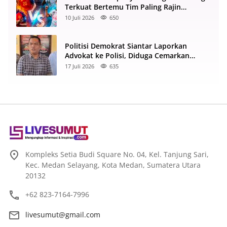
Terkuat Bertemu Tim Paling Rajin
Menyerang
10 Juli 2026
650
Politisi Demokrat Siantar Laporkan
Advokat ke Polisi, Diduga Cemarkan
Nama Baik di Facebook
17 Juli 2026
635
Kompleks Setia Budi Square No. 04, Kel. Tanjung Sari,
Kec. Medan Selayang, Kota Medan, Sumatera Utara
20132
+62 823-7164-7996
livesumut@gmail.com