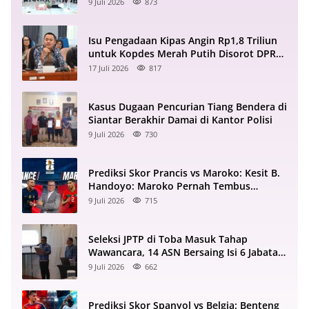
Saja?
9 Juli 2026
873
Isu Pengadaan Kipas Angin Rp1,8 Triliun
untuk Kopdes Merah Putih Disorot DPR
RI
17 Juli 2026
817
Kasus Dugaan Pencurian Tiang Bendera di
Siantar Berakhir Damai di Kantor Polisi
9 Juli 2026
730
Prediksi Skor Prancis vs Maroko: Kesit B.
Handoyo: Maroko Pernah Tembus
Semifinal 2022
9 Juli 2026
715
Seleksi JPTP di Toba Masuk Tahap
Wawancara, 14 ASN Bersaing Isi 6 Jabatan
Strategis
9 Juli 2026
662
Prediksi Skor Spanyol vs Belgia: Benteng