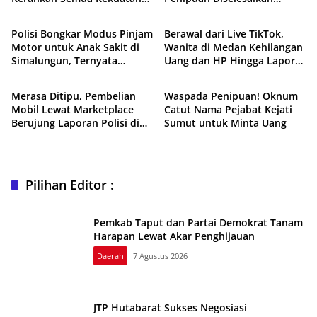
Hukum & Kriminal
Peristiwa
Pulihkan Layanan
Damai oleh Polsek Siantar
Telekomunikasi
Utara
Polisi Bongkar Modus Pinjam
Berawal dari Live TikTok,
Motor untuk Anak Sakit di
Wanita di Medan Kehilangan
Simalungun, Ternyata
Uang dan HP Hingga Lapor
Hukum & Kriminal
Hukum & Kriminal
Digadaikan Rp1 Juta
Polisi
Merasa Ditipu, Pembelian
Waspada Penipuan! Oknum
Mobil Lewat Marketplace
Catut Nama Pejabat Kejati
Berujung Laporan Polisi di
Sumut untuk Minta Uang
Medan
Pilihan Editor :
Pemkab Taput dan Partai Demokrat Tanam
Harapan Lewat Akar Penghijauan
Daerah
7 Agustus 2026
JTP Hutabarat Sukses Negosiasi