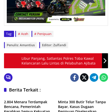
Tag:
Aceh
Penipuan
Penulis: Amantius
Editor: Zulfandi
Libur Panjang, Satlantas Polres Toba Kawal
Kelancaran Lalu Lintas di Pelabuhan Ajibata
Berita Terkait :
Daerah
Hukum & Kriminal
2.804 Menara Terdampak
Minta 300 Butir Telur Tanpa
Bencana, Pemerintah
Bayar, Kasus Dugaan
Kerahkan Semua Kekuatan
Penipuan Diselesaikan