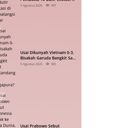
Pematangsiantar
5 Agustus 2026
397
Usai Dikunyah Vietnam 0-3,
Bisakah Garuda Bangkit Saat
Bertandang ke Singapura?
5 Agustus 2026
365
Usai Prabowo Sebut