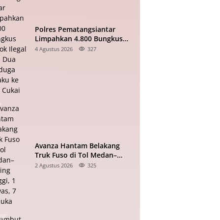
Polres Pematangsiantar
Limpahkan 4.800 Bungkus
Rokok Ilegal dan Dua
4 Agustus 2026
327
Terduga Pelaku ke Bea Cukai
Avanza Hantam Belakang
Truk Fuso di Tol Medan–
Tebing Tinggi, 1 Tewas, 7
2 Agustus 2026
325
Terluka