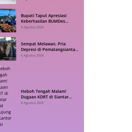
Bhayangkari Tarutung
Bupati Taput Apresiasi
Keberhasilan BUMDes
Sisordak Jadi Inspirasi bagi
6 Agustus 2026
Desa Lain
Sempat Melawan, Pria
Depresi di Pematangsiantar
Akhirnya Dievakuasi Polisi
6 Agustus 2026
Heboh Tengah Malam!
Dugaan KDRT di Siantar
Barat Berujung ke Kantor
6 Agustus 2026
Polisi