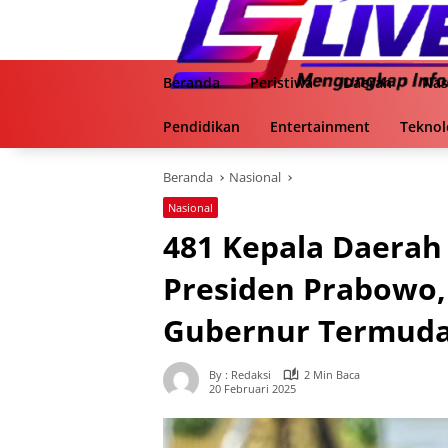
Langsung
ke
konten
Beranda
Peristiwa
Daerah
Nas
Pendidikan
Entertainment
Teknol
Beranda
Nasional
Nasional
481 Kepala Daerah 
Presiden Prabowo,
Gubernur Termud
By : Redaksi
2 Min Baca
20 Februari 2025