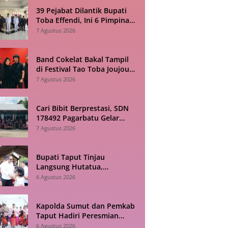
39 Pejabat Dilantik Bupati
Toba Effendi, Ini 6 Pimpinan
Tinggi Pratama yang Baru
7 Agustus 2026
Band Cokelat Bakal Tampil
di Festival Tao Toba Joujou
2026 Samosir, Cek
7 Agustus 2026
Jadwalnya!
Cari Bibit Berprestasi, SDN
178492 Pagarbatu Gelar
Pentas Seni Sambut HUT RI
7 Agustus 2026
Bupati Taput Tinjau
Langsung Hutatua,
Infrastruktur dan
6 Agustus 2026
Konektivitas Jadi Fokus
Utama
Kapolda Sumut dan Pemkab
Taput Hadiri Peresmian
Revitalisasi TK Kemala
6 Agustus 2026