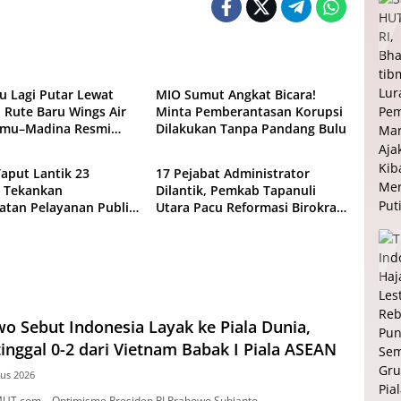
Daerah
lu Lagi Putar Lewat
MIO Sumut Angkat Bicara!
 Rute Baru Wings Air
Minta Pemberantasan Korupsi
amu–Madina Resmi
Dilakukan Tanpa Pandang Bulu
Daerah
Taput Lantik 23
17 Pejabat Administrator
, Tekankan
Dilantik, Pemkab Tapanuli
atan Pelayanan Publik
Utara Pacu Reformasi Birokrasi
erja Aparatur
dan Pelayanan Publik
o Sebut Indonesia Layak ke Piala Dunia,
inggal 0-2 dari Vietnam Babak I Piala ASEAN
tus 2026
UT.com – Optimisme Presiden RI Prabowo Subianto…