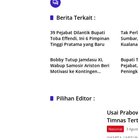
Berita Terkait :
Daerah
Travel
39 Pejabat Dilantik Bupati
Tak Per
Toba Effendi, Ini 6 Pimpinan
Sumbar,
Tinggi Pratama yang Baru
Kualan
Daerah
Daerah
Dibuka
Bobby Tutup Jamdasu XI,
Bupati 
Wabup Samosir Ariston Beri
Pejabat
Motivasi ke Kontingen
Peningk
Pramuka
dan Kin
Pilihan Editor :
Usai Prabow
Timnas Tert
Nasional
3 Agus
JAKARTA, LIVESUM