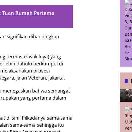
h: Tuan Rumah Pertama
aan signifikan dibandingkan
ng termasuk wakilnya) yang
terlebih dahulu berkumpul di
melaksanakan prosesi
egara, Jalan Veteran, Jakarta.
Sur
Sia
rya menegaskan bahwa semangat
Lu
3 Ag
erupakan yang pertama dalam
at di sini. Pilkadanya sama-sama
jalan sama-sama sehingga itu