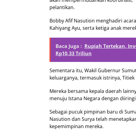
akan mempermudahkan koordinasi,” u
pelantikan.
Bobby Afif Nasution menghadiri acara
Kahiyang Ayu, serta ketiga anak mere
Baca Juga :
Rupiah Tertekan, Inv
Rp10,33 Triliun
Sementara itu, Wakil Gubernur Sumut
keluarganya, termasuk istrinya, Titiek 
Mereka bersama kepala daerah lainny
menuju Istana Negara dengan diiring
Sebagai pucuk pimpinan baru di Sumat
Nasution dan Surya telah menetapkan
kepemimpinan mereka.