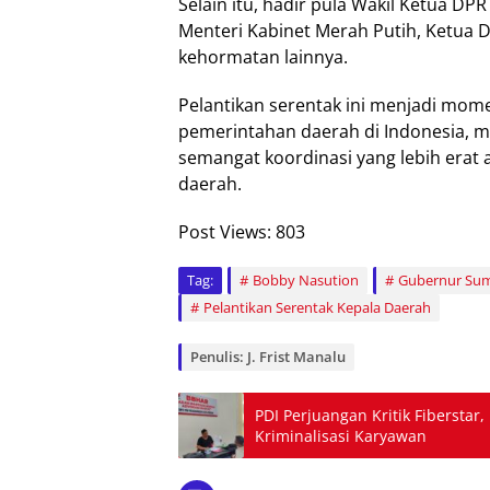
Selain itu, hadir pula Wakil Ketua DP
Menteri Kabinet Merah Putih, Ketua 
kehormatan lainnya.
Pelantikan serentak ini menjadi mom
pemerintahan daerah di Indonesia, 
semangat koordinasi yang lebih erat
daerah.
Post Views:
803
Tag:
Bobby Nasution
Gubernur Su
Pelantikan Serentak Kepala Daerah
Penulis: J. Frist Manalu
PDI Perjuangan Kritik Fibersta
Kriminalisasi Karyawan