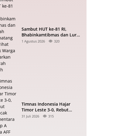
Sambut HUT ke-81 RI,
Bhabinkamtibmas dan Lurah
Pematang Marihat Ajak
1 Agustus 2026
320
Warga Kibarkan Merah Putih
Timnas Indonesia Hajar
Timor Leste 3-0, Rebut
Puncak Sementara Grup A
31 Juli 2026
315
Piala AFF 2026