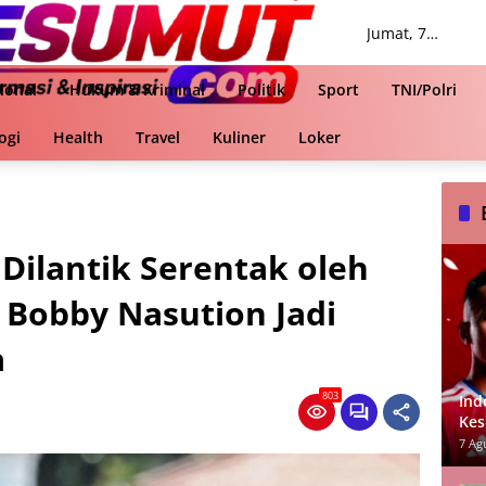
Jumat, 7
Agustus 2026
ional
Hukum & Kriminal
Politik
Sport
TNI/Polri
ogi
Health
Travel
Kuliner
Loker
Dilantik Serentak oleh
 Bobby Nasution Jadi
a
803
Ind
Kes
Jad
7 Ag