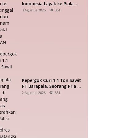
Indonesia Layak ke Piala
Dunia, Timnas Tertinggal 0-2
3 Agustus 2026
361
dari Vietnam Babak I Piala
ASEAN
Kepergok Curi 1,1 Ton Sawit
PT Barapala, Seorang Pria di
Padang Lawas Diserahkan ke
2 Agustus 2026
351
Polisi