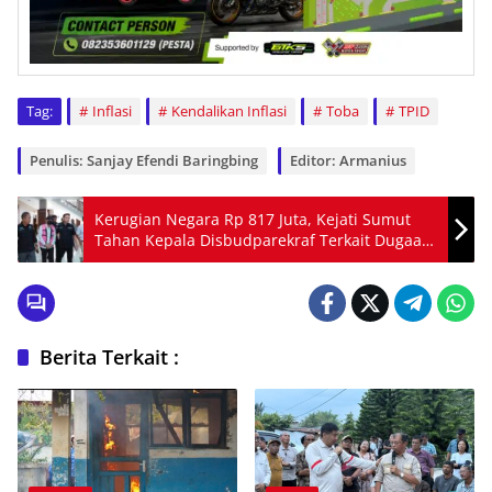
Tag:
Inflasi
Kendalikan Inflasi
Toba
TPID
Penulis: Sanjay Efendi Baringbing
Editor: Armanius
Kerugian Negara Rp 817 Juta, Kejati Sumut
Tahan Kepala Disbudparekraf Terkait Dugaan
Korupsi Benteng Putri Hijau
Berita Terkait :