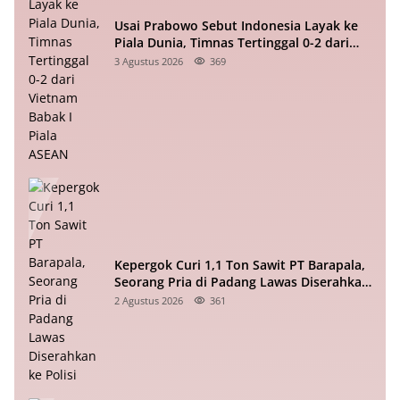
Usai Prabowo Sebut Indonesia Layak ke
Piala Dunia, Timnas Tertinggal 0-2 dari
Vietnam Babak I Piala ASEAN
3 Agustus 2026
369
Kepergok Curi 1,1 Ton Sawit PT Barapala,
Seorang Pria di Padang Lawas Diserahkan
ke Polisi
2 Agustus 2026
361