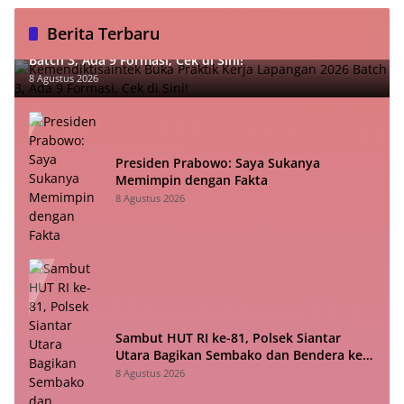
Berita Terbaru
Kemendiktisaintek Buka Praktik Kerja Lapangan 2026
Batch 3, Ada 9 Formasi, Cek di Sini!
8 Agustus 2026
Presiden Prabowo: Saya Sukanya
Memimpin dengan Fakta
8 Agustus 2026
Sambut HUT RI ke-81, Polsek Siantar
Utara Bagikan Sembako dan Bendera ke
Warga
8 Agustus 2026