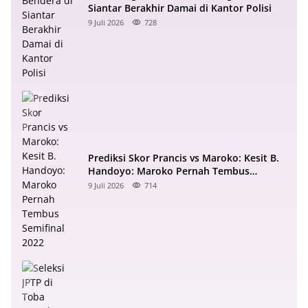
Siantar Berakhir Damai di Kantor Polisi
9 Juli 2026
728
Prediksi Skor Prancis vs Maroko: Kesit B.
Handoyo: Maroko Pernah Tembus
Semifinal 2022
9 Juli 2026
714