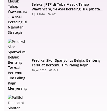
Seleksi JPTP di Toba Masuk Tahap
Wawancara, 14 ASN Bersaing Isi 6 Jabatan
Strategis
9 Juli 2026
661
Prediksi Skor Spanyol vs Belgia: Benteng
Terkuat Bertemu Tim Paling Rajin
Menyerang
10 Juli 2026
649