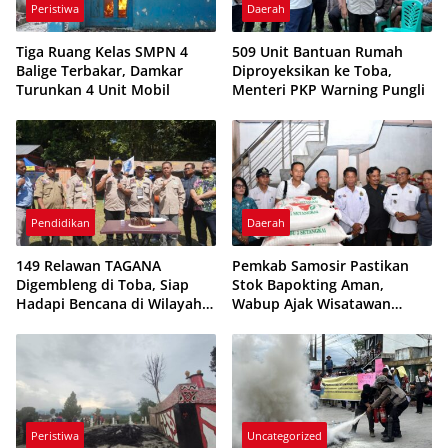
Peristiwa
Daerah
Tiga Ruang Kelas SMPN 4
509 Unit Bantuan Rumah
Balige Terbakar, Damkar
Diproyeksikan ke Toba,
Turunkan 4 Unit Mobil
Menteri PKP Warning Pungli
Pendidikan
Daerah
149 Relawan TAGANA
Pemkab Samosir Pastikan
Digembleng di Toba, Siap
Stok Bapokting Aman,
Hadapi Bencana di Wilayah
Wabup Ajak Wisatawan
Rawan
Berkunjung
Peristiwa
Uncategorized