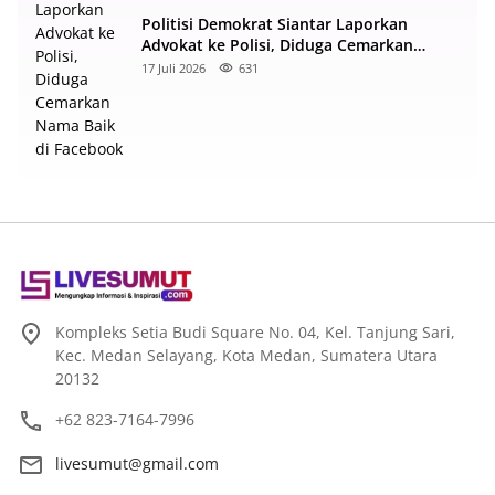
Politisi Demokrat Siantar Laporkan
Advokat ke Polisi, Diduga Cemarkan
Nama Baik di Facebook
17 Juli 2026
631
Kompleks Setia Budi Square No. 04, Kel. Tanjung Sari,
Kec. Medan Selayang, Kota Medan, Sumatera Utara
20132
+62 823-7164-7996
livesumut@gmail.com