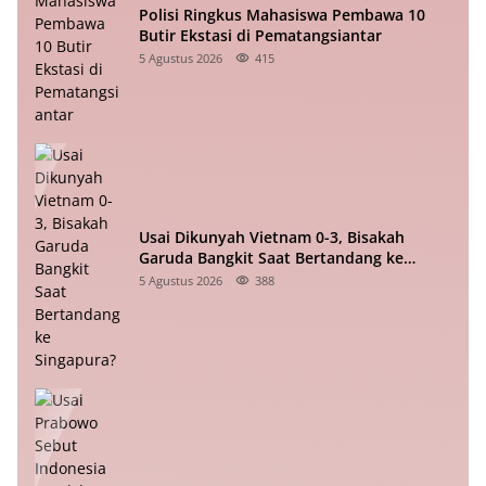
Polisi Ringkus Mahasiswa Pembawa 10
Butir Ekstasi di Pematangsiantar
5 Agustus 2026
415
Usai Dikunyah Vietnam 0-3, Bisakah
Garuda Bangkit Saat Bertandang ke
Singapura?
5 Agustus 2026
388