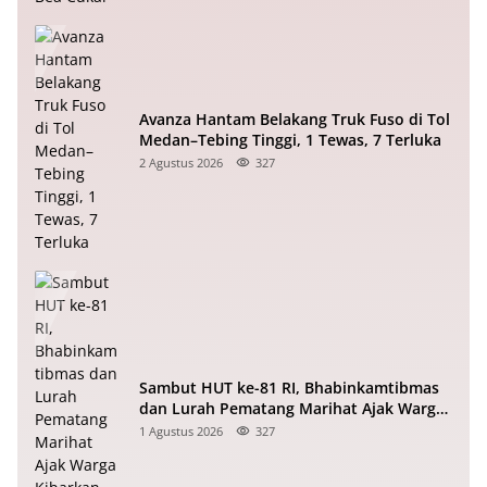
Avanza Hantam Belakang Truk Fuso di Tol
Medan–Tebing Tinggi, 1 Tewas, 7 Terluka
2 Agustus 2026
327
Sambut HUT ke-81 RI, Bhabinkamtibmas
dan Lurah Pematang Marihat Ajak Warga
Kibarkan Merah Putih
1 Agustus 2026
327