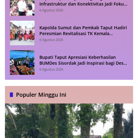
Infrastruktur dan Konektivitas Jadi Fokus
Utama
6 Agustus 2026
Kapolda Sumut dan Pemkab Taput Hadiri
Peresmian Revitalisasi TK Kemala
Bhayangkari Tarutung
6 Agustus 2026
Bupati Taput Apresiasi Keberhasilan
BUMDes Sisordak Jadi Inspirasi bagi Desa
Lain
6 Agustus 2026
Populer Minggu Ini