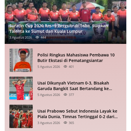
Suratin Cup 2026 Resmi Bergulir di Toba, Siapkan
Talenta ke Sumut dan Kuala Lumpur
3 Agustus 2026
444
Polisi Ringkus Mahasiswa Pembawa 10
Butir Ekstasi di Pematangsiantar
5 Agustus 2026
401
Usai Dikunyah Vietnam 0-3, Bisakah
Garuda Bangkit Saat Bertandang ke
Singapura?
5 Agustus 2026
377
Usai Prabowo Sebut Indonesia Layak ke
Piala Dunia, Timnas Tertinggal 0-2 dari
Vietnam Babak I Piala ASEAN
3 Agustus 2026
365