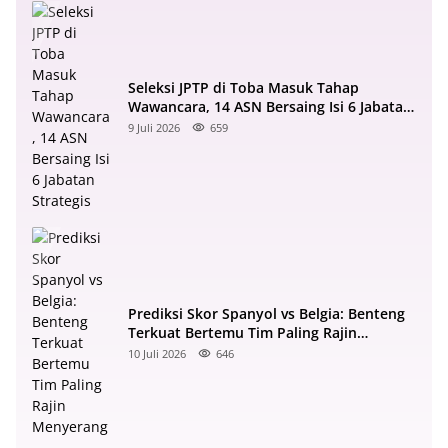
Seleksi JPTP di Toba Masuk Tahap
Wawancara, 14 ASN Bersaing Isi 6 Jabatan
Strategis
9 Juli 2026
659
Prediksi Skor Spanyol vs Belgia: Benteng
Terkuat Bertemu Tim Paling Rajin
Menyerang
10 Juli 2026
646