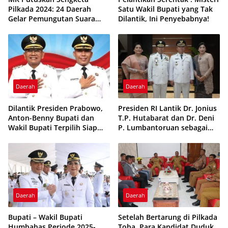
Pilkada 2024: 24 Daerah
Satu Wakil Bupati yang Tak
Gelar Pemungutan Suara
Dilantik, Ini Penyebabnya!
Ulang
Daerah
Daerah
Dilantik Presiden Prabowo,
Presiden RI Lantik Dr. Jonius
Anton-Benny Bupati dan
T.P. Hutabarat dan Dr. Deni
Wakil Bupati Terpilih Siap
P. Lumbantoruan sebagai
Bangun Simalungun Lebih
Bupati dan Wakil Bupati
Maju
Tapanuli Utara 2025-2030
Daerah
Daerah
Bupati – Wakil Bupati
Setelah Bertarung di Pilkada
Humbahas Periode 2025-
Toba, Para Kandidat Duduk