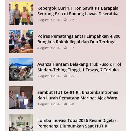
Kepergok Curi 1,1 Ton Sawit PT Barapala,
Seorang Pria di Padang Lawas Diserahkan
ke Polisi
2 Agustus 2026
352
Polres Pematangsiantar Limpahkan 4.800
Bungkus Rokok Ilegal dan Dua Terduga
Pelaku ke Bea Cukai
4 Agustus 2026
337
Avanza Hantam Belakang Truk Fuso di Tol
Medan–Tebing Tinggi, 1 Tewas, 7 Terluka
2 Agustus 2026
325
Sambut HUT ke-81 RI, Bhabinkamtibmas
dan Lurah Pematang Marihat Ajak Warga
Kibarkan Merah Putih
1 Agustus 2026
320
Lomba Inovasi Toba 2026 Resmi Digelar,
Pemenang Diumumkan Saat HUT RI