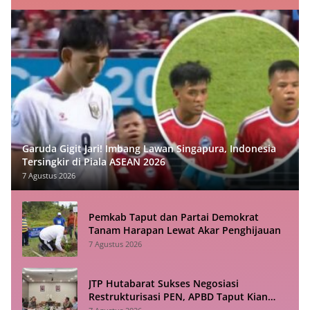
Garuda Gigit Jari! Imbang Lawan Singapura, Indonesia
Tersingkir di Piala ASEAN 2026
7 Agustus 2026
Pemkab Taput dan Partai Demokrat
Tanam Harapan Lewat Akar Penghijauan
7 Agustus 2026
JTP Hutabarat Sukses Negosiasi
Restrukturisasi PEN, APBD Taput Kian
Lega