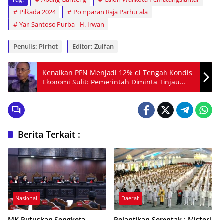
Pilkada 2024
Pomparan Raja Parhutala
Yan Santoso Purba - H. Irwan
Penulis: Pirhot
Editor: Zulfan
Kenaikan PPN Menjadi 12% di Tengah Kondisi
Ekonomi Sulit: Pemerintah Diminta Tinjau
Ulang Kebijakan
Berita Terkait :
Nasional
Daerah
MK Putuskan Sengketa
Pelantikan Serentak : Misteri