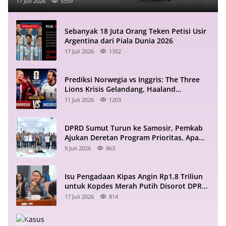
17 Juli 2026
5559
Sebanyak 18 Juta Orang Teken Petisi Usir
Argentina dari Piala Dunia 2026
17 Juli 2026
1352
Prediksi Norwegia vs Inggris: The Three
Lions Krisis Gelandang, Haaland
Mengintai
11 Juli 2026
1203
DPRD Sumut Turun ke Samosir, Pemkab
Ajukan Deretan Program Prioritas, Apa
Saja?
9 Juli 2026
863
Isu Pengadaan Kipas Angin Rp1,8 Triliun
untuk Kopdes Merah Putih Disorot DPR
RI
17 Juli 2026
814