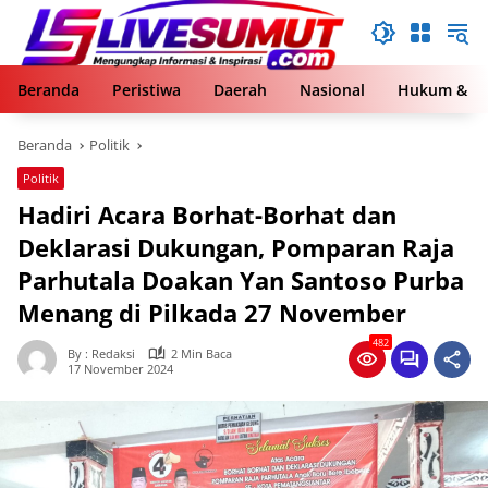
Langsung
ke
konten
Beranda
Peristiwa
Daerah
Nasional
Hukum & Kr
Beranda
Politik
Politik
Hadiri Acara Borhat-Borhat dan
Deklarasi Dukungan, Pomparan Raja
Parhutala Doakan Yan Santoso Purba
Menang di Pilkada 27 November
482
By : Redaksi
2 Min Baca
17 November 2024