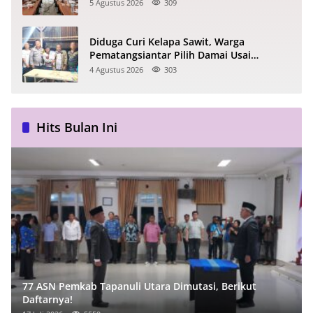
5 Agustus 2026
309
Diduga Curi Kelapa Sawit, Warga
Pematangsiantar Pilih Damai Usai
Dimediasi Polisi
4 Agustus 2026
303
Hits Bulan Ini
77 ASN Pemkab Tapanuli Utara Dimutasi, Berikut
Daftarnya!