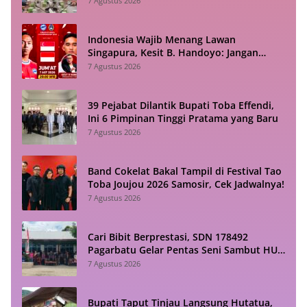
7 Agustus 2026
Indonesia Wajib Menang Lawan
Singapura, Kesit B. Handoyo: Jangan
Sampai Tekanan Jadi Bumerang
7 Agustus 2026
39 Pejabat Dilantik Bupati Toba Effendi,
Ini 6 Pimpinan Tinggi Pratama yang Baru
7 Agustus 2026
Band Cokelat Bakal Tampil di Festival Tao
Toba Joujou 2026 Samosir, Cek Jadwalnya!
7 Agustus 2026
Cari Bibit Berprestasi, SDN 178492
Pagarbatu Gelar Pentas Seni Sambut HUT
RI
7 Agustus 2026
Bupati Taput Tinjau Langsung Hutatua,