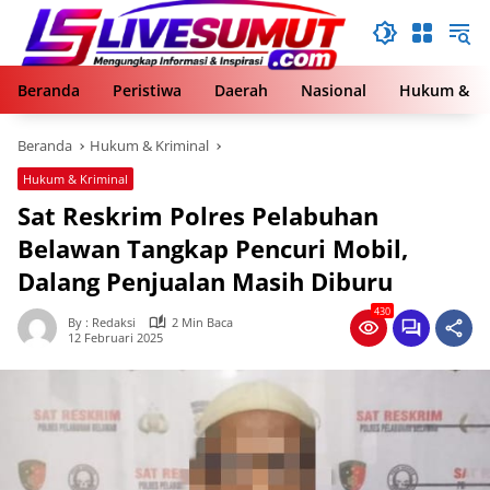
Langsung
ke
konten
Beranda
Peristiwa
Daerah
Nasional
Hukum & Kr
Beranda
Hukum & Kriminal
Hukum & Kriminal
Sat Reskrim Polres Pelabuhan
Belawan Tangkap Pencuri Mobil,
Dalang Penjualan Masih Diburu
430
By : Redaksi
2 Min Baca
12 Februari 2025