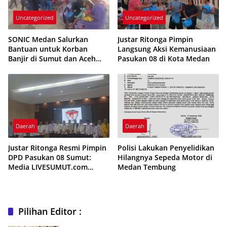
Uncategorized
Uncategorized
SONIC Medan Salurkan
Justar Ritonga Pimpin
Bantuan untuk Korban
Langsung Aksi Kemanusiaan
Banjir di Sumut dan Aceh
Pasukan 08 di Kota Medan
dalam Rangka Anniversary
ke-5
Daerah
Daerah
Justar Ritonga Resmi Pimpin
Polisi Lakukan Penyelidikan
DPD Pasukan 08 Sumut:
Hilangnya Sepeda Motor di
Media LIVESUMUT.com
Medan Tembung
Berikan Ucapan Selamat
Pilihan Editor :