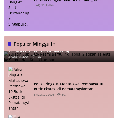
Singapura?
5 Agustus 2026
Populer Minggu Ini
Suratin Cup 2026 Resmi Bergulir di Toba, Siapkan
Talenta ke Sumut dan Kuala Lumpur
3 Agustus 2026
432
Polisi Ringkus Mahasiswa Pembawa 10
Butir Ekstasi di Pematangsiantar
5 Agustus 2026
397