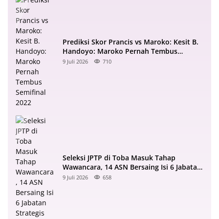
Prediksi Skor Prancis vs Maroko: Kesit B.
Handoyo: Maroko Pernah Tembus
Semifinal 2022
9 Juli 2026
710
Seleksi JPTP di Toba Masuk Tahap
Wawancara, 14 ASN Bersaing Isi 6 Jabatan
Strategis
9 Juli 2026
658