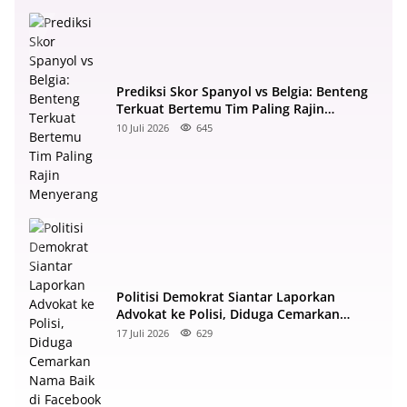
Prediksi Skor Spanyol vs Belgia: Benteng
Terkuat Bertemu Tim Paling Rajin
Menyerang
10 Juli 2026
645
Politisi Demokrat Siantar Laporkan
Advokat ke Polisi, Diduga Cemarkan
Nama Baik di Facebook
17 Juli 2026
629