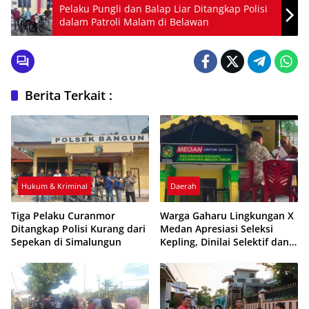
Pelaku Pungli dan Balap Liar Ditangkap Polisi
dalam Patroli Malam di Belawan
Berita Terkait :
Hukum & Kriminal
Daerah
Tiga Pelaku Curanmor
Warga Gaharu Lingkungan X
Ditangkap Polisi Kurang dari
Medan Apresiasi Seleksi
Sepekan di Simalungun
Kepling, Dinilai Selektif dan
Transparan