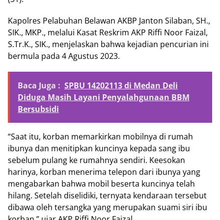
Kapolres Pelabuhan Belawan AKBP Janton Silaban, SH.,
SIK., MKP., melalui Kasat Reskrim AKP Riffi Noor Faizal,
S.Tr.K., SIK., menjelaskan bahwa kejadian pencurian ini
bermula pada 4 Agustus 2023.
Baca Juga :
SPBU 14202113 di Medan Deli
Diduga Masih Layani Penyalahgunaan BBM
Bersubsidi
“Saat itu, korban memarkirkan mobilnya di rumah
ibunya dan menitipkan kuncinya kepada sang ibu
sebelum pulang ke rumahnya sendiri. Keesokan
harinya, korban menerima telepon dari ibunya yang
mengabarkan bahwa mobil beserta kuncinya telah
hilang. Setelah diselidiki, ternyata kendaraan tersebut
dibawa oleh tersangka yang merupakan suami siri ibu
korban,” ujar AKP Riffi Noor Faizal.