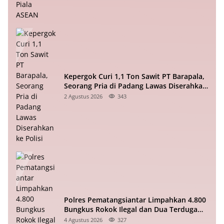
Kepergok Curi 1,1 Ton Sawit PT Barapala,
Seorang Pria di Padang Lawas Diserahkan
ke Polisi
2 Agustus 2026
343
Polres Pematangsiantar Limpahkan 4.800
Bungkus Rokok Ilegal dan Dua Terduga
Pelaku ke Bea Cukai
4 Agustus 2026
327