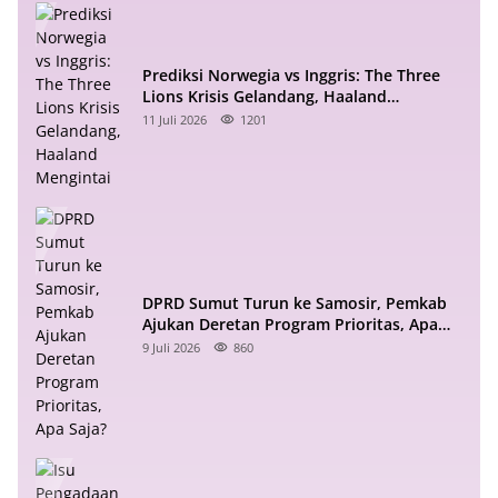
Prediksi Norwegia vs Inggris: The Three
Lions Krisis Gelandang, Haaland
Mengintai
11 Juli 2026
1201
DPRD Sumut Turun ke Samosir, Pemkab
Ajukan Deretan Program Prioritas, Apa
Saja?
9 Juli 2026
860