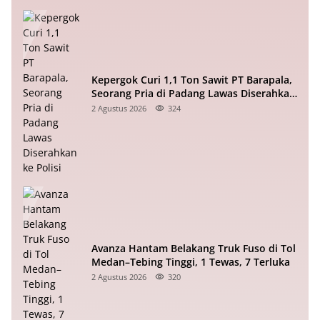
Kepergok Curi 1,1 Ton Sawit PT Barapala,
Seorang Pria di Padang Lawas Diserahkan
ke Polisi
2 Agustus 2026
324
Avanza Hantam Belakang Truk Fuso di Tol
Medan–Tebing Tinggi, 1 Tewas, 7 Terluka
2 Agustus 2026
320