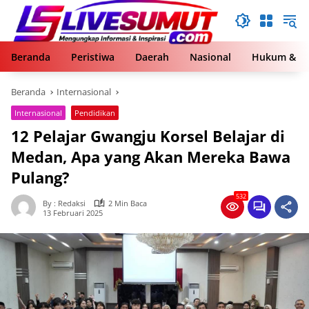
Langsung
ke
konten
Beranda
Peristiwa
Daerah
Nasional
Hukum & Kr
Beranda
Internasional
Internasional
Pendidikan
12 Pelajar Gwangju Korsel Belajar di
Medan, Apa yang Akan Mereka Bawa
Pulang?
532
By : Redaksi
2 Min Baca
13 Februari 2025