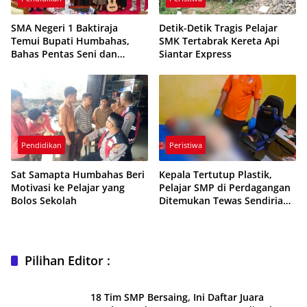
SMA Negeri 1 Baktiraja
Detik-Detik Tragis Pelajar
Temui Bupati Humbahas,
SMK Tertabrak Kereta Api
Bahas Pentas Seni dan
Siantar Express
Kreativitas Pelajar
Pendidikan
Peristiwa
Sat Samapta Humbahas Beri
Kepala Tertutup Plastik,
Motivasi ke Pelajar yang
Pelajar SMP di Perdagangan
Bolos Sekolah
Ditemukan Tewas Sendirian
di Rumah
Pilihan Editor :
18 Tim SMP Bersaing, Ini Daftar Juara