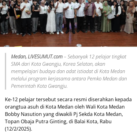
Medan, LIVESUMUT.com
– Sebanyak 12 pelajar tingkat
SMA dari Kota Gwangju, Korea Selatan, akan
mempelajari budaya dan adat istiadat di Kota Medan
melalui program kerjasama antara Pemko Medan dan
Pemerintah Kota Gwangju.
Ke-12 pelajar tersebut secara resmi diserahkan kepada
orangtua asuh di Kota Medan oleh Wali Kota Medan
Bobby Nasution yang diwakili Pj Sekda Kota Medan,
Topan Obaja Putra Ginting, di Balai Kota, Rabu
(12/2/2025).