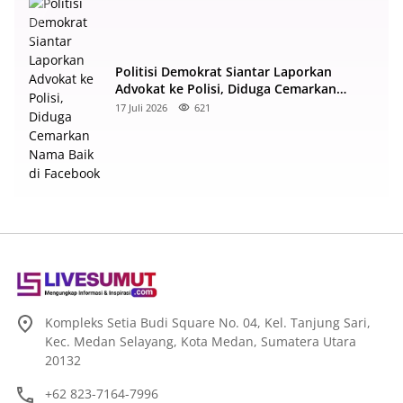
Politisi Demokrat Siantar Laporkan
Advokat ke Polisi, Diduga Cemarkan
Nama Baik di Facebook
17 Juli 2026
621
Kompleks Setia Budi Square No. 04, Kel. Tanjung Sari,
Kec. Medan Selayang, Kota Medan, Sumatera Utara
20132
+62 823-7164-7996