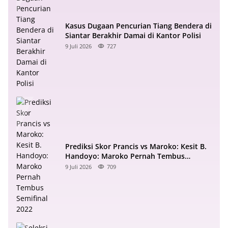
Kasus Dugaan Pencurian Tiang Bendera di
Siantar Berakhir Damai di Kantor Polisi
9 Juli 2026
727
Prediksi Skor Prancis vs Maroko: Kesit B.
Handoyo: Maroko Pernah Tembus
Semifinal 2022
9 Juli 2026
709