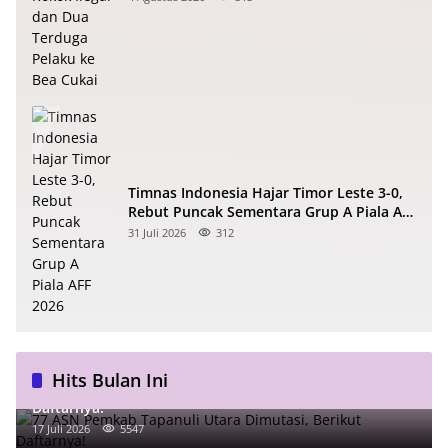
Timnas Indonesia Hajar Timor Leste 3-0,
Rebut Puncak Sementara Grup A Piala AFF
2026
31 Juli 2026
312
Hits Bulan Ini
77 ASN Pemkab Tapanuli Utara Dimutasi, Berikut
Daftarnya!
17 Juli 2026
5547