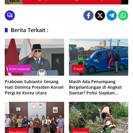
“Jangan Ada Pembodohan Publik!”
Berita Terkait :
Internasional
Travel
Prabowo Subianto Senang
Masih Ada Penumpang
Hati Diminta Presiden Korsel
Bergelantungan di Angkot
Pergi ke Korea Utara
Siantar? Polisi Siapkan
Sanksi Tilang
Pendidikan
Peristiwa