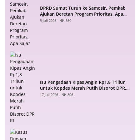
DPRD Sumut Turun ke Samosir, Pemkab
Ajukan Deretan Program Prioritas, Apa
Saja?
9 Juli 2026
860
Isu Pengadaan Kipas Angin Rp1,8 Triliun
untuk Kopdes Merah Putih Disorot DPR
RI
17 Juli 2026
806