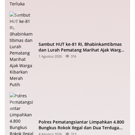
Sambut HUT ke-81 RI, Bhabinkamtibmas
dan Lurah Pematang Marihat Ajak Warga
Kibarkan Merah Putih
1 Agustus 2026
316
Polres Pematangsiantar Limpahkan 4.800
Bungkus Rokok Ilegal dan Dua Terduga
Pelaku ke Bea Cukai
4 Agustus 2026
313