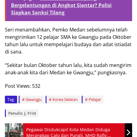
Bergelantungan di Angkot Siantar? Polisi
Siapkan Sanksi Tilang
Seri menambahkan, Pemko Medan sebelumnya telah
mengirimkan 12 pelajar SMA ke Gwangju pada Oktober
tahun lalu untuk mempelajari budaya dan adat istiadat
di sana.
“Sekitar bulan Oktober tahun lalu, kita sudah mengirim
anak-anak kita dari Medan ke Gwangju,” pungkasnya.
Post Views:
532
Tag:
Gwangju
Korea Selatan
Pelajar
Penulis: J. Frist
Pegawai Disdukcapil Kota Medan Diduga
Merangkap Calo dan Pungli, MHD Rafly: