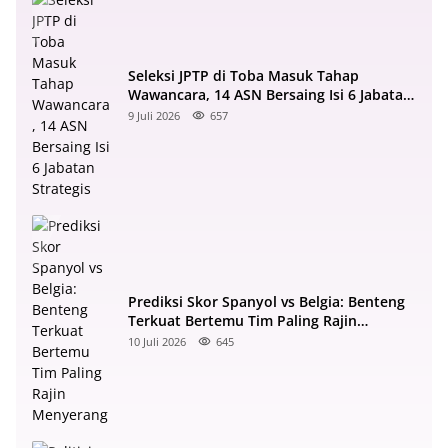
Seleksi JPTP di Toba Masuk Tahap
Wawancara, 14 ASN Bersaing Isi 6 Jabatan
Strategis
9 Juli 2026
657
Prediksi Skor Spanyol vs Belgia: Benteng
Terkuat Bertemu Tim Paling Rajin
Menyerang
10 Juli 2026
645